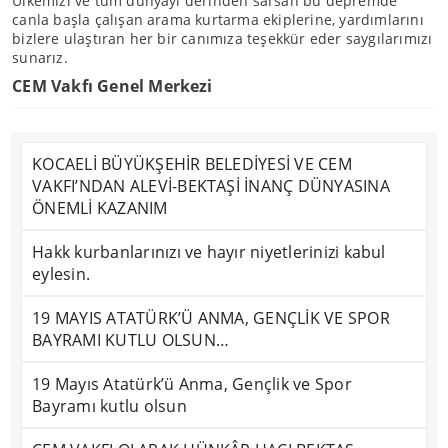
Ülkemizi ve tüm dünyayı derinden sarsan bu depremde
canla başla çalışan arama kurtarma ekiplerine, yardımlarını
bizlere ulaştıran her bir canımıza teşekkür eder saygılarımızı
sunarız.
CEM Vakfı Genel Merkezi
KOCAELİ BÜYÜKŞEHİR BELEDİYESİ VE CEM
VAKFI’NDAN ALEVİ-BEKTAŞİ İNANÇ DÜNYASINA
ÖNEMLİ KAZANIM
Hakk kurbanlarınızı ve hayır niyetlerinizi kabul
eylesin.
19 MAYIS ATATÜRK’Ü ANMA, GENÇLİK VE SPOR
BAYRAMI KUTLU OLSUN…
19 Mayıs Atatürk’ü Anma, Gençlik ve Spor
Bayramı kutlu olsun