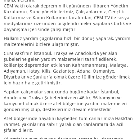
CEM Vakfı olarak depremin ilk gününden itibaren Yönetim
Kurulumuz, Şube yöneticilerimiz, Çalışanlarımız, Gençlik
Kollarımız ve Kadın Kollarımız tarafından, CEM TV ile sosyal
medyalarımız üzerinden bilgilendirmeler yapılarak birlik ve
dayanışma içerisinde çalışılmıştır.
Halkımız yardım çağrılarına hızlı bir dönüş yaparak, yardım
malzemelerini bizlere ulaştırmıştır.
CEM Vakfı’nın İstanbul, Trakya ve Anadolu’da yer alan
şubelerine gelen yardım malzemeleri tasnif edilerek,
kolilenip; depremden etkilenen Kahramanmaraş, Malatya,
Adıyaman, Hatay, Kilis, Gaziantep, Adana, Osmaniye,
Diyarbakır ve Şanlıurfa olmak üzere 10 ilimize gönderilmek
için hazır hale getirilmiştir.
Yapılan çalışmalar sonucunda bugüne kadar İstanbul,
Anadolu ve Trakya Şubelerimizden 46 tır, 36 kamyon ve
kamyonet olmak üzere afet bölgesine yardım malzemeleri
gönderilmiş olup, desteklerimiz devam etmektedir.
Afet bölgesinde hayatını kaybeden tüm canlarımıza Hakk’tan
rahmet, yakınlarına sabır, yaralı olan canlarımıza da acil
şifalar dileriz.