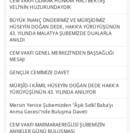
CEM VAKFI OLARAK HÜNKÂR HACI BEKTAŞ
VELİ’NİN HUZURUNDAYDIK
BÜYÜK İNANÇ ÖNDERİMİZ VE MÜRŞİDİMİZ
HÜSEYİN DOĞAN DEDE, HAKK’A YÜRÜYÜŞÜNÜN
43. YILINDA MALATYA ŞUBEMİZDE DUALARLA
ANILDI
CEM VAKFI GENEL MERKEZİ’NDEN BAŞSAĞLIĞI
MESAJI
GENÇLİK CEMİMİZE DAVET
MÜRŞÎD-İ KÂMİL HÜSEYİN DOĞAN DEDE HAKK’A
YÜRÜYÜŞÜNÜN 43. YILINDA ANILIYOR
Mersin Yenice Şubemizden "Âşık Sıdkî Baba’yı
Anma Gecesi"nde Buluşma Daveti
CEM VAKFI MARMARAEREĞLİSİ ŞUBEMİZİN
ANNELER GÜNÜ BULUŞMASI