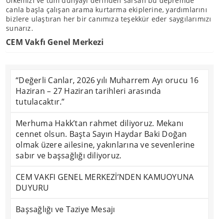
Ülkemizi ve tüm dünyayı derinden sarsan bu depremde
canla başla çalışan arama kurtarma ekiplerine, yardımlarını
bizlere ulaştıran her bir canımıza teşekkür eder saygılarımızı
sunarız.
CEM Vakfı Genel Merkezi
“Değerli Canlar, 2026 yılı Muharrem Ayı orucu 16
Haziran – 27 Haziran tarihleri arasında
tutulacaktır.”
Merhuma Hakk’tan rahmet diliyoruz. Mekanı
cennet olsun. Başta Sayın Haydar Baki Doğan
olmak üzere ailesine, yakınlarına ve sevenlerine
sabır ve başsağlığı diliyoruz.
CEM VAKFI GENEL MERKEZİ’NDEN KAMUOYUNA
DUYURU
Başsağlığı ve Taziye Mesajı