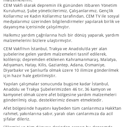
CEM Vakfı olarak depremin ilk gününden itibaren Yönetim
Kurulumuz, Şube yöneticilerimiz, Çalışanlarımız, Gençlik
Kollarımız ve Kadın Kollarımız tarafından, CEM TV ile sosyal
medyalarımız üzerinden bilgilendirmeler yapılarak birlik ve
dayanışma içerisinde çalışılmıştır.
Halkımız yardım çağrılarına hızlı bir dönüş yaparak, yardım
malzemelerini bizlere ulaştırmıştır.
CEM Vakfı’nın İstanbul, Trakya ve Anadolu’da yer alan
şubelerine gelen yardım malzemeleri tasnif edilerek,
kolilenip; depremden etkilenen Kahramanmaraş, Malatya,
Adıyaman, Hatay, Kilis, Gaziantep, Adana, Osmaniye,
Diyarbakır ve Şanlıurfa olmak üzere 10 ilimize gönderilmek
için hazır hale getirilmiştir.
Yapılan çalışmalar sonucunda bugüne kadar İstanbul,
Anadolu ve Trakya Şubelerimizden 46 tır, 36 kamyon ve
kamyonet olmak üzere afet bölgesine yardım malzemeleri
gönderilmiş olup, desteklerimiz devam etmektedir.
Afet bölgesinde hayatını kaybeden tüm canlarımıza Hakk’tan
rahmet, yakınlarına sabır, yaralı olan canlarımıza da acil
şifalar dileriz.