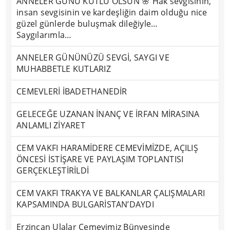
ANNELER GÜNÜ KUTLU OLSUN 🌸 Hak sevgisinin,
insan sevgisinin ve kardeşliğin daim olduğu nice
güzel günlerde buluşmak dileğiyle…
Saygılarımla…
ANNELER GÜNÜNÜZÜ SEVGİ, SAYGI VE
MUHABBETLE KUTLARIZ
CEMEVLERİ İBADETHANEDİR
GELECEĞE UZANAN İNANÇ VE İRFAN MİRASINA
ANLAMLI ZİYARET
CEM VAKFI HARAMİDERE CEMEVİMİZDE, AÇILIŞ
ÖNCESİ İSTİŞARE VE PAYLAŞIM TOPLANTISI
GERÇEKLEŞTİRİLDİ
CEM VAKFI TRAKYA VE BALKANLAR ÇALIŞMALARI
KAPSAMINDA BULGARİSTAN’DAYDI
Erzincan Ulalar Cemevimiz Bünyesinde