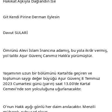
Hakikat Aşkıyla Dağlandın İse
Git Kendi Pirine Derman Eylesin
Davut SULARİ
Ömrünü Alevi İslam İnancına adamış, bu yola ikrâr vermiş, 
yol talibi Aşur Güvenç Canımız Hakk’a yürümüştür.
Yaşamının uzun bir bölümünü Kartal’da geçiren ve 
toplumun saygı değer büyüğü Aşur Güvenç 8 Temmuz 
2023 Cumartesi günü (yarın) saat 13.00’de Kartal 
Cemevi’nde son yolculuğuna uğurlanacaktır.
O’nun Hakk aşığı gönlü her daim anılacaktır. Menzili 
mübarek, ruhu şad olsun.