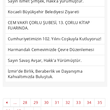
Sayın İsmet Şimşek, Hakk’a yürümüştür.
Kocaeli Büyükşehir Belediyesi Ziyareti
CEM VAKFI ÇORLU ŞUBESİ, 13. ÇORLU KİTAP
FUARINDA.
Cumhuriyetimizin 102. Yılını Coşkuyla Kutluyoruz!
Harmandalı Cemevimizde Çevre Düzenlemesi
Sayın Savaş Avşar, Hakk'a Yürümüştür.
İzmir’de Birlik, Beraberlik ve Dayanışma
Kahvaltımızda Buluştuk.
...
28
29
30
31
32
33
34
35