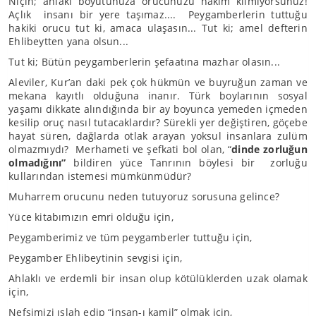
Niçin; ahlaki boyutunuza orucunuzu hakim kılmıyorsunuz!
Açlık insanı bir yere taşımaz.... Peygamberlerin tuttuğu
hakiki orucu tut ki, amaca ulaşasın... Tut ki; amel defterin
Ehlibeytten yana olsun...
Tut ki; Bütün peygamberlerin şefaatına mazhar olasın...
Aleviler, Kur’an daki pek çok hükmün ve buyruğun zaman ve
mekana kayıtlı olduğuna inanır. Türk boylarının sosyal
yaşamı dikkate alındığında bir ay boyunca yemeden içmeden
kesilip oruç nasıl tutacaklardır? Sürekli yer değiştiren, göçebe
hayat süren, dağlarda otlak arayan yoksul insanlara zulüm
olmazmıydı? Merhameti ve şefkati bol olan, “
dinde zorluğun
olmadığını”
bildiren yüce Tanrının böylesi bir zorluğu
kullarından istemesi mümkünmüdür?
Muharrem orucunu neden tutuyoruz sorusuna gelince?
Yüce kitabımızın emri olduğu için,
Peygamberimiz ve tüm peygamberler tuttuğu için,
Peygamber Ehlibeytinin sevgisi için,
Ahlaklı ve erdemli bir insan olup kötülüklerden uzak olamak
için,
Nefsimizi ıslah edip “insan-ı kamil” olmak için,