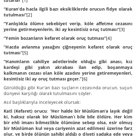
tutarlar
”
[1]
“Kuran’da hacla ilgili bazı eksikliklerde orucun fidye olarak
tutulması”
[2]
“Yanlışlıkla ölüme sebebiyet verip, köle affetme cezasını
yerine getirmeyenlerin, iki ay kesintisiz oruç tutması”
[3]
“Yemin bozanların kefaret olarak oruç tutması”
[4]
“Hacda avlanma yasağını çiğneyenin kefaret olarak oruç
tutması”
[5]
“Hanımların cahiliye adetlerinde olduğu gibi anası, kız
kardeşi gibi yakın akrabası ilan edip, boşanmaya
kalkmanın cezası olan köle azadını yerine getiremeyenleri,
kesintisiz iki ay oruç tutması geçer.”
[6]
Görüldüğü gibi Kur’an bazı suçların cezasında orucun, suçun
dünyevi karşılığı olarak tutulmasını söyler.
Asıl başlıklarıyla inceleyecek olursak:
Katl (Kefaret) orucu
:
“
Her halde bir Müslüman’a layık değil
ki, haksız olarak bir Müslüman’ı bile bile öldüre. Her kim
bir ehli imanı bilmezlikle ölümüne sebep olsa, esir olmuş
bir Müslüman kul veya cariyenin azat edilmesi üzerine farz
olur, ve birde ölünün sahibi aldığı o diyeti sadaka ede veya