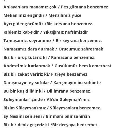
Anlayanlara manamız çok / Pes gümana benzemez
Mekanımız engindir / Menzilimiz yüce
Ayrı gider göçümüz /Bir kervana benzemez.
Kıblemiz kabe’dir / Yıktığımız nefsimizdir
Tamaşamız, seyranımız / Bir seyrana benzemez.
Namazımız dara durmak / Orucumuz sabretmek
Biz bir oruç tutarız ki / Ramazana benzemez.
Abdestimiz katlanmak / Gusülümüz hem kemerbest
Biz bir zekat veririz ki/ Fitreye benzemez.
Danışmayın ey sofular / Karışmayın bu sohbete
Bu bir kuş dilidir ki / Dil imrana benzemez.
Süleymanlar içinde / Ali’dir Süleyman’ımız
Bizim Süleyman’ımız / Süleymanlara benzemez.
Ey Nesimi sen seni / Bir mani bilir sanırsın
Biz bir deniz geçeriz ki /Bir deryaya benzemez.