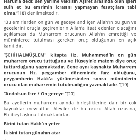
Harun’a dedi; sen yerime vekilsin Aşiret arasında olan işleri
sulh et bu emrimin icrasını yapmayan fesatçılara tabi
olma
,”
[18]
denilmektedir.
“Bu emirlerden on gün ve geceye and içen Allah’ın bu gün ve
gecelerini oruçla geçirenlerin Allah’a itaat edenler olacağını
açıklaması da Muharrem orucunun Allah’ın emrettiği ve
müminlerce tutulması gereken oruç olduğunun en açık
kanıtıdır.
“
ŞEHİHALMÜŞLEM” kitapta Hz. Muhammed’in on gün
muharrem orucu tuttuğunu ve Hüseyin’e matem diye oruç
tutturduğunu yazmaktadır. Gene aynı kaynakta Muharrem
orucunun Hz. peygamber döneminde farz olduğunu,
peygamberin Hakk’a yürümesinden sonra müminlerin
orucu olan muharremin tutulmadığını yazmaktadır
.”
[19]
“
Andolsun fcre / On geceye
.”
[20]
Bu ayetlerin muharrem ayında birleştiklerine dair bir çok
kaynaklar mevcuttur. Aleviler de bu orucu Allah rızasına,
Ehlibeyt aşkına tutmaktadırlar.
Birini tutan Hakk’ın yeter
İkisini tutan günahın atar