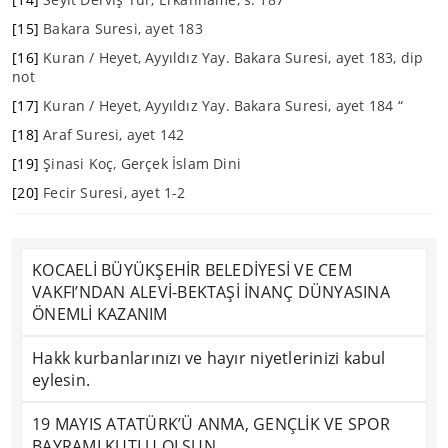
[15]
Bakara Suresi, ayet 183
[16]
Kuran / Heyet, Ayyıldız Yay. Bakara Suresi, ayet 183, dip
not
[17]
Kuran / Heyet, Ayyıldız Yay. Bakara Suresi, ayet 184 “
[18]
Araf Suresi, ayet 142
[19]
Şinasi Koç, Gerçek İslam Dini
[20]
Fecir Suresi, ayet 1-2
KOCAELİ BÜYÜKŞEHİR BELEDİYESİ VE CEM
VAKFI’NDAN ALEVİ-BEKTAŞİ İNANÇ DÜNYASINA
ÖNEMLİ KAZANIM
Hakk kurbanlarınızı ve hayır niyetlerinizi kabul
eylesin.
19 MAYIS ATATÜRK’Ü ANMA, GENÇLİK VE SPOR
BAYRAMI KUTLU OLSUN…