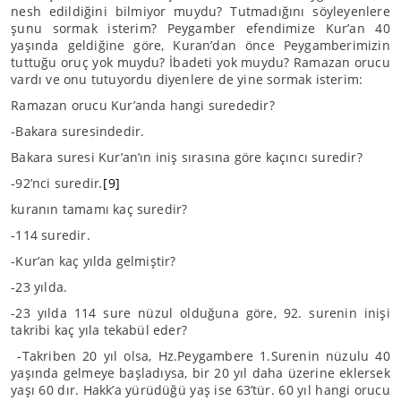
nesh edildiğini bilmiyor muydu? Tutmadığını söyleyenlere
şunu sormak isterim? Peygamber efendimize Kur’an 40
yaşında geldiğine göre, Kuran’dan önce Peygamberimizin
tuttuğu oruç yok muydu? İbadeti yok muydu? Ramazan orucu
vardı ve onu tutuyordu diyenlere de yine sormak isterim:
Ramazan orucu Kur’anda hangi surededir?
-Bakara suresindedir.
Bakara suresi Kur’an’ın iniş sırasına göre kaçıncı suredir?
-92’nci suredir
.
[9]
kuranın tamamı kaç suredir?
-114 suredir.
-Kur’an kaç yılda gelmiştir?
-23 yılda.
-23 yılda 114 sure nüzul olduğuna göre, 92. surenin inişi
takribi kaç yıla tekabül eder?
-Takriben 20 yıl olsa, Hz.Peygambere 1.Surenin nüzulu 40
yaşında gelmeye başladıysa, bir 20 yıl daha üzerine eklersek
yaşı 60 dır. Hakk’a yürüdüğü yaş ise 63’tür. 60 yıl hangi orucu