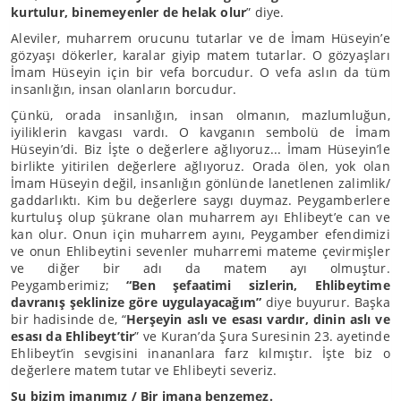
kurtulur, binemeyenler de helak olur
” diye.
Aleviler, muharrem orucunu tutarlar ve de İmam Hüseyin’e
gözyaşı dökerler, karalar giyip matem tutarlar. O gözyaşları
İmam Hüseyin için bir vefa borcudur. O vefa aslın da tüm
insanlığın, insan olanların borcudur.
Çünkü, orada insanlığın, insan olmanın, mazlumluğun,
iyiliklerin kavgası vardı. O kavganın sembolü de İmam
Hüseyin’di. Biz İşte o değerlere ağlıyoruz... İmam Hüseyin’le
birlikte yitirilen değerlere ağlıyoruz. Orada ölen, yok olan
İmam Hüseyin değil, insanlığın gönlünde lanetlenen zalimlik/
gaddarlıktı. Kim bu değerlere saygı duymaz. Peygamberlere
kurtuluş olup şükrane olan muharrem ayı Ehlibeyt’e can ve
kan olur. Onun için muharrem ayını, Peygamber efendimizi
ve onun Ehlibeytini sevenler muharremi mateme çevirmişler
ve diğer bir adı da matem ayı olmuştur.
Peygamberimiz;
“Ben şefaatimi sizlerin, Ehlibeytime
davranış şeklinize göre uygulayacağım”
diye buyurur. Başka
bir hadisinde de, “
Herşeyin aslı ve esası vardır, dinin aslı ve
esası da Ehlibeyt’tir
” ve Kuran’da Şura Suresinin 23. ayetinde
Ehlibeyt’in sevgisini inananlara farz kılmıştır. İşte biz o
değerlere matem tutar ve Ehlibeyti severiz.
Şu bizim imanımız / Bir imana benzemez.