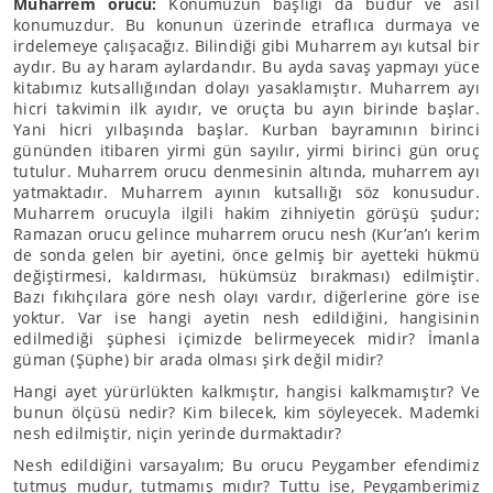
Muharrem orucu:
Konumuzun başlığı da budur ve asıl
konumuzdur. Bu konunun üzerinde etraflıca durmaya ve
irdelemeye çalışacağız. Bilindiği gibi Muharrem ayı kutsal bir
aydır. Bu ay haram aylardandır. Bu ayda savaş yapmayı yüce
kitabımız kutsallığından dolayı yasaklamıştır. Muharrem ayı
hicri takvimin ilk ayıdır, ve oruçta bu ayın birinde başlar.
Yani hicri yılbaşında başlar. Kurban bayramının birinci
gününden itibaren yirmi gün sayılır, yirmi birinci gün oruç
tutulur. Muharrem orucu denmesinin altında, muharrem ayı
yatmaktadır. Muharrem ayının kutsallığı söz konusudur.
Muharrem orucuyla ilgili hakim zihniyetin görüşü şudur;
Ramazan orucu gelince muharrem orucu nesh (Kur’an’ı kerim
de sonda gelen bir ayetini, önce gelmiş bir ayetteki hükmü
değiştirmesi, kaldırması, hükümsüz bırakması) edilmiştir.
Bazı fıkıhçılara göre nesh olayı vardır, diğerlerine göre ise
yoktur. Var ise hangi ayetin nesh edildiğini, hangisinin
edilmediği şüphesi içimizde belirmeyecek midir? İmanla
güman (Şüphe) bir arada olması şirk değil midir?
Hangi ayet yürürlükten kalkmıştır, hangisi kalkmamıştır? Ve
bunun ölçüsü nedir? Kim bilecek, kim söyleyecek. Mademki
nesh edilmiştir, niçin yerinde durmaktadır?
Nesh edildiğini varsayalım; Bu orucu Peygamber efendimiz
tutmuş mudur, tutmamış mıdır? Tuttu ise, Peygamberimiz