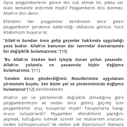
Oysa peygamberlerin görevi din icat etmek mi, yoksa var
olanı kemalete erdirmek miydi? Peygamberin dini denmez,
Allah’ın dini denir.
Efendim! Her peygamber kendinden önce gelen
peygamberin şeriatının kaldırıldığı iddiasına gelince; Yüce
kitabımızın buyurur ki;
“Allah’ın bundan önce gelip geçenler hakkında uyguladığı
yasa budur. Allah’ın kanunun da/ tavrında/ davranışında
bir değişiklik bulamazsınız.”
[10]
“
Bu Allah’ın öteden beri işleyip duran yolun yasasıdır.
Allah’ın yolunda ve yasasında hiçbir değişme
bulamazsınız
.”
[11]
“
Senden önce gönderdiğimiz Resullerimize uygulanan
yöntemde buydu. Sen bizim yol ve yöntemimizde değişme
bula
mazsın
”
[12]
denilmektedir.
Allah’ın yol ve yönteminde değişiklik olmadığına göre
peygamberimizin ve ondan önce gelmiş geçmiş tüm
peygamberler oruç tutuyorlar mıydı? Tutuyorlarsa hangi
orucu tutuyorlardı? Peygamber efendimizin yaptığını
yapmak, tuttuğunu tutmak sünnet ise muharrem orucunu
neden tutmuyorsunuz? Ve neden yok diyorsunuz? Namaza