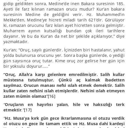
gidip geldikten sonra, Medine’de inen Bakara suresinin 185.
Ayeti ile farz kılınan ramazan orucu mudur? Kur’an bakara
suresinin Medine de geldiğini verir. Hz. Muhammed’in
Mekke’den, Medine’ye hicreti miladi tarih 621’dir. Görülüyor
ki, ramazan orucunu farz kılan ayet hicretten sonra gelmiştir.
Muharrem ayının kutsallığı bundan çok ileri tarihlere
dayanır. Ve bu da Kur’an da net bir şekilde açıklanıyor,” diye
yazmaktadır.
Kur’an; “Oruç, sayılı günlerdir. İçinizden biri hastalanır, yahut
yolda bulunursa orucunu yer. Sonra başka günlerde, o yediği
gün sayısınca oruç tutar. Kime oruç zor gelirse her gün için
bir yoksulu doyurur.....”
“Oruç, Allah’a karşı gelenlere emredilmiştir. Salih kullar
müstesna tutulmuştur. Çünkü aç kalmak ibadetten
sayılmaz. Orucun manası nefsi ıslah etmek demektir. Salih
kullar zaten nefsini ıslah etmişlerdir. Nefsini ıslah etmeyen
zaten mümin olamaz
”
[16]
“
Oruçların en hayırlısı yalan, hile ve haksızlığı terk
etmektir
.”
[17]
“
Hz. Musa’ya kırk gün gece ikrarlanmasına ol otuzu verdik
ol otuzu on gece ile tamam ettik ve Hz. Musa dahi kardeşi