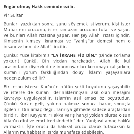
Engür olmuş Hakk ceminde ezilir.
Pir Sultan
Bunları yazdıktan sonra, şunu söylemek istiyorum. Kişi ister
Muharrem orucunu, ister ramazan orucunu tutar ve yaşar.
Ve bunları Allah rızasına yapar. Her şey Allah rızası içindir.
Kimsenin kimseyi kınaması ve “yanlış”tır demesi hem o
insanı ve hem de Allah’ı incitir.
Çünkü; Yüce kitabımız “
LA İKRAHE FİD DİN.”
(Dinde zorlama
yoktur.) Çünkü, Din vicdan harekatıdır. Allah ile kul
arasındadır diyerek dine inanmayanları korumaya çalışırken,
Kur’an-i yorum farklılığından dolayı İslam’ı yaşayanlara
neden zulüm edilir?
Bir insan isterse Kur’an’ın bütün şekli boyutunu yaşayabilir
ve isterse de Kur’an’ı derinliklerin;yani asıl olan mesajını
kavrayıp uygulayabilir. İslam’ın asıl amacı öz boyutudur.
Çünkü Kur’an geliş yoluna bakmaz sonuca bakar, sonuçla
ilgilenir. Din amaç değil, Tanrı’ya gitmede sadece araçlardan
biridir. İbni Kayyum; “Hakk’a varış hangi yoldan olursa olsun
Allah’ın dini ve emri içerisindedir,” der. Yani;asıl amaç Hakk’a
varmaktır. İşte orucu da hakikat orucu olarak tutacaksın ki
Allah’ın muhabbetini sırda muhafaza edebilesin.