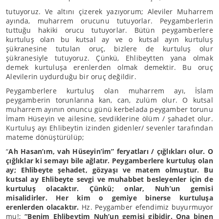
tutuyoruz. Ve altını çizerek yazıyorum; Aleviler Muharrem
ayında, muharrem orucunu tutuyorlar. Peygamberlerin
tuttuğu hakiki orucu tutuyorlar. Bütün peygamberlere
kurtuluş olan bu kutsal ay ve o kutsal ayın kurtuluş
şükranesine tutulan oruç, bizlere de kurtuluş olur
şükranesiyle tutuyoruz. Çünkü, Ehlibeytten yana olmak
demek kurtuluşa erenlerden olmak demektir. Bu oruç
Alevilerin uydurduğu bir oruç değildir.
Peygamberlere kurtuluş olan muharrem ayı, İslam
peygamberin torunlarına kan, can, zulüm olur. O kutsal
muharrem ayının onuncu günü kerbelada peygamber torunu
İmam Hüseyin ve ailesine, sevdiklerine ölüm / şahadet olur.
Kurtuluş ayı Ehlibeytin izinden gidenler/ sevenler tarafından
mateme dönüştürülüp;
“
Ah Hasan’ım, vah Hüseyin’im” feryatları / çığlıkları olur. O
çığlıklar ki semayı bile ağlatır. Peygamberlere kurtuluş olan
ay; Ehlibeyte şehadet, gözyaşı ve matem olmuştur. Bu
kutsal ay Ehlibeyte sevgi ve muhabbet besleyenler için de
kurtuluş olacaktır. Çünkü; onlar, Nuh’un gemisi
misalidirler. Her kim o gemiye binerse kurtuluşa
erenlerden olacaktır.
Hz. Peygamber efendimiz buyurmuyor
mu!;
“Benim Ehlibeytim Nuh’un gemisi gibidir. Ona binen