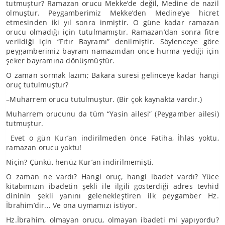
tutmuştur? Ramazan orucu Mekke’de değil, Medine de nazil
olmuştur. Peygamberimiz Mekke’den Medine’ye hicret
etmesinden iki yıl sonra inmiştir. O güne kadar ramazan
orucu olmadığı için tutulmamıştır. Ramazan’dan sonra fitre
verildiği için “Fıtır Bayramı” denilmiştir. Söylenceye göre
peygamberimiz bayram namazından önce hurma yediği için
şeker bayramına dönüşmüştür.
O zaman sormak lazım; Bakara suresi gelinceye kadar hangi
oruç tutulmuştur?
–Muharrem orucu tutulmuştur. (Bir çok kaynakta vardır.)
Muharrem orucunu da tüm “Yasin ailesi” (Peygamber ailesi)
tutmuştur.
Evet o gün Kur’an indirilmeden önce Fatiha, İhlas yoktu,
ramazan orucu yoktu!
Niçin? Çünkü, henüz Kur’an indirilmemişti.
O zaman ne vardı? Hangi oruç, hangi ibadet vardı? Yüce
kitabımızın ibadetin şekli ile ilgili gösterdiği adres tevhid
dininin şekli yanını gelenekleştiren ilk peygamber Hz.
İbrahim’dir... Ve ona uymamızı istiyor.
Hz.İbrahim, olmayan orucu, olmayan ibadeti mi yapıyordu?