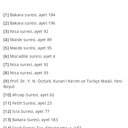
[1]
Bakara suresi, ayet 184
[2]
Bakara suresi, ayet 196
[3]
Nisa suresi, ayet 92
[4]
Maide suresi, ayet 89
[5]
Maide suresi, ayet 95
[6]
Mücadile suresi, ayet 4
[7]
Nisa suresi, ayet 92
[8]
Nisa suresi, ayet 93
[9]
Prof. Dr. Y. N. Öztürk, Kuran’ı Kerim ve Türkçe Meali, Yeni
Boyut
[10]
Ahzap Suresi, ayet 62
[11]
Fetih Suresi, ayet 23
[12]
İsra Suresi, ayet 77
[13]
Bakara Suresi, ayet 183
[14]
Seyit Derviş Tur, Erkanname, s. 187