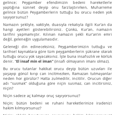
gelince; Peygamber efendimizin bedeni hareketlerle
yaptığına sünnet deyip onu farzlaştırırken, Muharreme
gelince bütün Peygamberlerin tuttuğu bu orucu neden yok
sayıyorsunuz?
Namazın şekliyle, vaktiyle, duasıyla rekatıyla ilgili Kur’an da
hangi ayetleri gösterebilirsiniz. Çünkü, Kur’an, namazın
tarifini yapmamıştır. Kılınan namazın şekli Kur’an’ın emri
değil, geleneğin uygulamasıdır.
Geleneği din edineceksiniz, Peygamberimizin tuttuğu ve
tarihsel kaynaklara göre tüm peygamberlerin şükrane olarak
tuttuğu orucu yok sayacaksınız. İşte buna insafsızlık ve körlük
denir. “
El insaf min el iman”
(insafı olmayanın imanı olmaz).
Bu orucu tutanlar hakikat orucu deyip bütün uzuvları ile
yaşayıp gönül kırıp can incitmezken, Ramazan tutmayanlar
neden hor görülür? Hatta zulmedilir, incitilir. Orucun diğer
adı “susmak” olduğuna göre niçin susmaz, can incitirsiniz,
niçin?
Niçin sadece aç kalmayı oruç sayıyorsunuz?
Niçin; bütün bedeni ve ruhani hareketlerinize iradenizi
hakim kılmıyorsunuz?