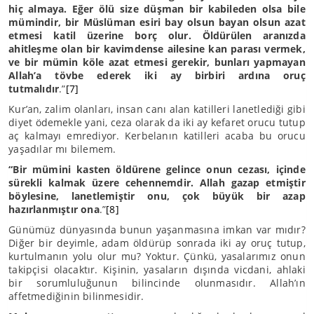
hiç almaya. Eğer ölü size düşman bir kabileden olsa bile
mümindir, bir Müslüman esiri bay olsun bayan olsun azat
etmesi katil üzerine borç olur. Öldürülen aranızda
ahitleşme olan bir kavimdense ailesine kan parası vermek,
ve bir mümin köle azat etmesi gerekir, bunları yapmayan
Allah’a tövbe ederek iki ay birbiri ardına oruç
tutmalıdır
.”
[7]
Kur’an, zalim olanları, insan canı alan katilleri lanetlediği gibi
diyet ödemekle yani, ceza olarak da iki ay kefaret orucu tutup
aç kalmayı emrediyor. Kerbelanın katilleri acaba bu orucu
yaşadılar mı bilemem.
“Bir mümini kasten öldürene gelince onun cezası, içinde
sürekli kalmak üzere cehennemdir. Allah gazap etmiştir
böylesine, lanetlemiştir onu, çok büyük bir azap
hazırlanmıştır ona
.”
[8]
Günümüz dünyasında bunun yaşanmasına imkan var mıdır?
Diğer bir deyimle, adam öldürüp sonrada iki ay oruç tutup,
kurtulmanın yolu olur mu? Yoktur. Çünkü, yasalarımız onun
takipçisi olacaktır. Kişinin, yasaların dışında vicdani, ahlaki
bir sorumluluğunun bilincinde olunmasıdır. Allah’ın
affetmediğinin bilinmesidir.