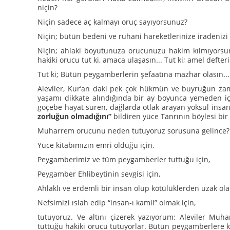
niçin?
Niçin sadece aç kalmayı oruç sayıyorsunuz?
Niçin; bütün bedeni ve ruhani hareketlerinize iradeniz
Niçin; ahlaki boyutunuza orucunuzu hakim kılmıyorsun
hakiki orucu tut ki, amaca ulaşasın... Tut ki; amel defter
Tut ki; Bütün peygamberlerin şefaatına mazhar olasın...
Aleviler, Kur’an daki pek çok hükmün ve buyruğun zam
yaşamı dikkate alındığında bir ay boyunca yemeden içme
göçebe hayat süren, dağlarda otlak arayan yoksul insa
zorluğun olmadığını”
bildiren yüce Tanrının böylesi b
Muharrem orucunu neden tutuyoruz sorusuna gelince?
Yüce kitabımızın emri olduğu için,
Peygamberimiz ve tüm peygamberler tuttuğu için,
Peygamber Ehlibeytinin sevgisi için,
Ahlaklı ve erdemli bir insan olup kötülüklerden uzak ola
Nefsimizi ıslah edip “insan-ı kamil” olmak için,
tutuyoruz. Ve altını çizerek yazıyorum; Aleviler Mu
tuttuğu hakiki orucu tutuyorlar. Bütün peygamberlere k