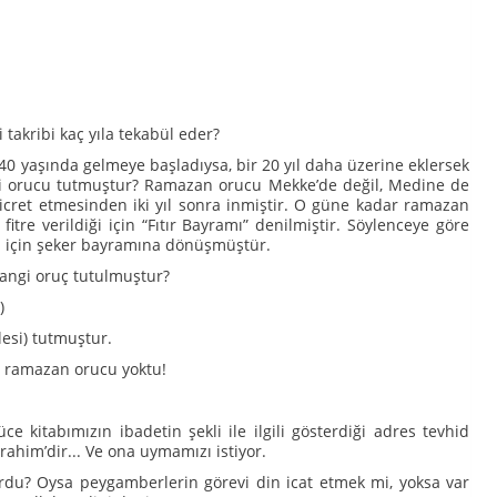
 takribi kaç yıla tekabül eder?
40 yaşında gelmeye başladıysa, bir 20 yıl daha üzerine eklersek
angi orucu tutmuştur? Ramazan orucu Mekke’de değil, Medine de
cret etmesinden iki yıl sonra inmiştir. O güne kadar ramazan
tre verildiği için “Fıtır Bayramı” denilmiştir. Söylenceye göre
için şeker bayramına dönüşmüştür.
angi oruç tutulmuştur?
)
esi) tutmuştur.
, ramazan orucu yoktu!
 kitabımızın ibadetin şekli ile ilgili gösterdiği adres tevhid
rahim’dir... Ve ona uymamızı istiyor.
rdu? Oysa peygamberlerin görevi din icat etmek mi, yoksa var