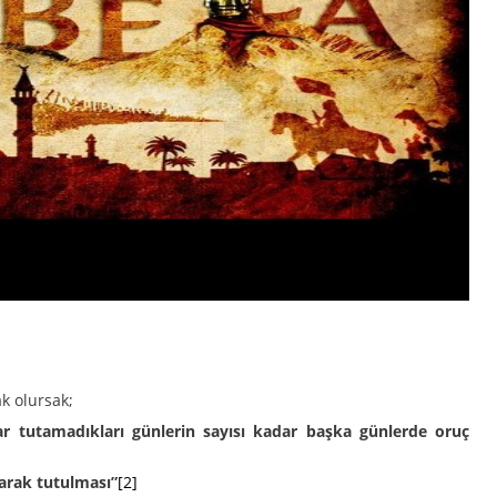
ak olursak;
ar tutamadıkları günlerin sayısı kadar başka günlerde oruç
larak tutulması”
[2]