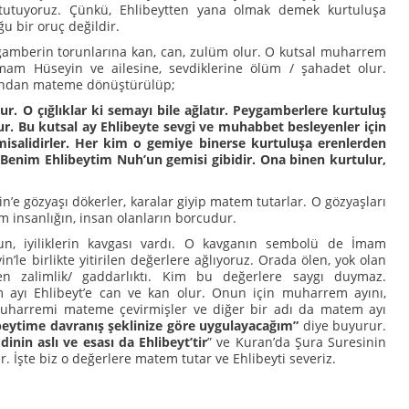
e tutuyoruz. Çünkü, Ehlibeytten yana olmak demek kurtuluşa
u bir oruç değildir.
amberin torunlarına kan, can, zulüm olur. O kutsal muharrem
m Hüseyin ve ailesine, sevdiklerine ölüm / şahadet olur.
afından mateme dönüştürülüp;
lur. O çığlıklar ki semayı bile ağlatır. Peygamberlere kurtuluş
r. Bu kutsal ay Ehlibeyte sevgi ve muhabbet besleyenler için
misalidirler. Her kim o gemiye binerse kurtuluşa erenlerden
Benim Ehlibeytim Nuh’un gemisi gibidir. Ona binen kurtulur,
’e gözyaşı dökerler, karalar giyip matem tutarlar. O gözyaşları
m insanlığın, insan olanların borcudur.
un, iyiliklerin kavgası vardı. O kavganın sembolü de İmam
n’le birlikte yitirilen değerlere ağlıyoruz. Orada ölen, yok olan
en zalimlik/ gaddarlıktı. Kim bu değerlere saygı duymaz.
ayı Ehlibeyt’e can ve kan olur. Onun için muharrem ayını,
muharremi mateme çevirmişler ve diğer bir adı da matem ayı
libeytime davranış şeklinize göre uygulayacağım”
diye buyurur.
dinin aslı ve esası da Ehlibeyt’tir
” ve Kuran’da Şura Suresinin
ır. İşte biz o değerlere matem tutar ve Ehlibeyti severiz.