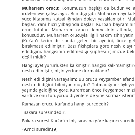
Muharrem orucu:
Konumuzun başlığı da budur ve as
irdelemeye çalışacağız. Bilindiği gibi Muharrem ayı ku
yüce kitabımız kutsallığından dolayı yasaklamıştır. Mu
başlar. Yani hicri yılbaşında başlar. Kurban bayramının
oruç tutulur. Muharrem orucu denmesinin altında, 
konusudur. Muharrem orucuyla ilgili hakim zihniyet
(Kur’an’ı kerim de sonda gelen bir ayetini, önce ge
bırakması) edilmiştir. Bazı fıkıhçılara göre nesh olayı
edildiğini, hangisinin edilmediği şüphesi içimizde be
değil midir?
Hangi ayet yürürlükten kalkmıştır, hangisi kalkmamıştı
nesh edilmiştir, niçin yerinde durmaktadır?
Nesh edildiğini varsayalım; Bu orucu Peygamber efend
nesh edildiğini bilmiyor muydu? Tutmadığını söyley
yaşında geldiğine göre, Kuran’dan önce Peygamberimiz
vardı ve onu tutuyordu diyenlere de yine sormak isteri
Ramazan orucu Kur’anda hangi surededir?
-Bakara suresindedir.
Bakara suresi Kur’an’ın iniş sırasına göre kaçıncı suredir
-92’nci suredir
.
[9]