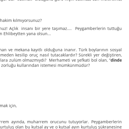
i hakim kılmıyorsunuz?
uz! Açlık insanı bir yere taşımaz.... Peygamberlerin tuttuğu
in Ehlibeytten yana olsun...
an ve mekana kayıtlı olduğuna inanır. Türk boylarının sosyal
den kesilip oruç nasıl tutacaklardır? Sürekli yer değiştiren,
nlara zulüm olmazmıydı? Merhameti ve şefkati bol olan, “
dinde
ir zorluğu kullarından istemesi mümkünmüdür?
mak için,
harrem ayında, muharrem orucunu tutuyorlar. Peygamberlerin
urtuluş olan bu kutsal ay ve o kutsal ayın kurtuluş şükranesine