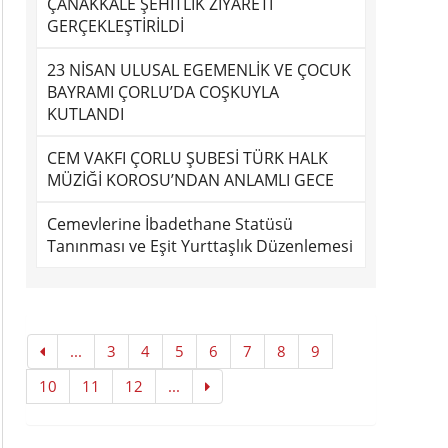
ÇANAKKALE ŞEHİTLİK ZİYARETİ
GERÇEKLEŞTİRİLDİ
23 NİSAN ULUSAL EGEMENLİK VE ÇOCUK
BAYRAMI ÇORLU’DA COŞKUYLA
KUTLANDI
CEM VAKFI ÇORLU ŞUBESİ TÜRK HALK
MÜZİĞİ KOROSU’NDAN ANLAMLI GECE
Cemevlerine İbadethane Statüsü
Tanınması ve Eşit Yurttaşlık Düzenlemesi
...
3
4
5
6
7
8
9
10
11
12
...