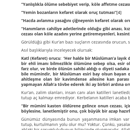
“Yanlışlıkla ölüme sebebiyet verip, köle affetme cezası
“Yemin bozanların kefaret olarak oruç tutması”
[4]
“Hacda avlanma yasağını çiğneyenin kefaret olarak or
“Hanımların cahiliye adetlerinde olduğu gibi anası, k
cezası olan köle azadını yerine getiremeyenleri, kesinti
Görüldüğü gibi Kur’an bazı suçların cezasında orucun, su
Asıl başlıklarıyla inceleyecek olursak:
Katl (Kefaret) orucu
:
“
Her halde bir Müslüman’a layık de
bir ehli imanı bilmezlikle ölümüne sebep olsa, esir 
farz olur, ve birde ölünün sahibi aldığı o diyeti sada
bile mümindir, bir Müslüman esiri bay olsun bayan ol
ahitleşme olan bir kavimdense ailesine kan paras
yapmayan Allah’a tövbe ederek iki ay birbiri ardına or
Kur’an, zalim olanları, insan canı alan katilleri lanetle
tutup aç kalmayı emrediyor. Kerbelanın katilleri acaba
“Bir mümini kasten öldürene gelince onun cezası, iç
böylesine, lanetlemiştir onu, çok büyük bir azap hazır
Günümüz dünyasında bunun yaşanmasına imkan var mı
tutup, kurtulmanın yolu olur mu? Yoktur. Çünkü, yasaları
ahlaki bir sorumluluğunun bilincinde olunmasıdır. Allah