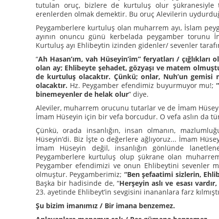
tutulan oruç, bizlere de kurtuluş olur şükranesiyl
erenlerden olmak demektir. Bu oruç Alevilerin uydurduğ
Peygamberlere kurtuluş olan muharrem ayı, İslam peyg
ayının onuncu günü kerbelada peygamber torunu İma
Kurtuluş ayı Ehlibeytin izinden gidenler/ sevenler tar
“
Ah Hasan’ım, vah Hüseyin’im” feryatları / çığlıkları o
olan ay; Ehlibeyte şehadet, gözyaşı ve matem olmuştu
de kurtuluş olacaktır. Çünkü; onlar, Nuh’un gemisi 
olacaktır.
Hz. Peygamber efendimiz buyurmuyor mu!;
“
binemeyenler de helak olur
” diye.
Aleviler, muharrem orucunu tutarlar ve de İmam Hüseyin
İmam Hüseyin için bir vefa borcudur. O vefa aslın da tü
Çünkü, orada insanlığın, insan olmanın, mazlumluğ
Hüseyin’di. Biz İşte o değerlere ağlıyoruz... İmam Hüseyi
İmam Hüseyin değil, insanlığın gönlünde lanetlen
Peygamberlere kurtuluş olup şükrane olan muharrem 
Peygamber efendimizi ve onun Ehlibeytini sevenler 
olmuştur. Peygamberimiz;
“Ben şefaatimi sizlerin, Eh
Başka bir hadisinde de, “
Herşeyin aslı ve esası vardır, 
23. ayetinde Ehlibeyt’in sevgisini inananlara farz kılmışt
Şu bizim imanımız / Bir imana benzemez.