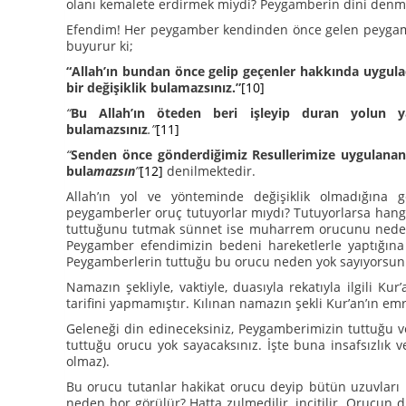
olanı kemalete erdirmek miydi? Peygamberin dini denmez
Efendim! Her peygamber kendinden önce gelen peygamberi
buyurur ki;
“Allah’ın bundan önce gelip geçenler hakkında uygula
bir değişiklik bulamazsınız.”
[10]
“
Bu Allah’ın öteden beri işleyip duran yolun ya
bulamazsınız
.”
[11]
“
Senden önce gönderdiğimiz Resullerimize uygulana
bula
mazsın
”
[12]
denilmektedir.
Allah’ın yol ve yönteminde değişiklik olmadığın
peygamberler oruç tutuyorlar mıydı? Tutuyorlarsa hang
tuttuğunu tutmak sünnet ise muharrem orucunu nede
Peygamber efendimizin bedeni hareketlerle yaptığına
Peygamberlerin tuttuğu bu orucu neden yok sayıyorsun
Namazın şekliyle, vaktiyle, duasıyla rekatıyla ilgili Ku
tarifini yapmamıştır. Kılınan namazın şekli Kur’an’ın em
Geleneği din edineceksiniz, Peygamberimizin tuttuğu v
tuttuğu orucu yok sayacaksınız. İşte buna insafsızlık v
olmaz).
Bu orucu tutanlar hakikat orucu deyip bütün uzuvları 
neden hor görülür? Hatta zulmedilir, incitilir. Orucun 