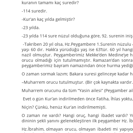
kuranın tamamı kaç suredir?
-114 suredir.
-Kur’an kaç yılda gelmiştir?
-23 yılda.
-23 yılda 114 sure nüzul olduğuna göre, 92. surenin inişi
-Takriben 20 yıl olsa, Hz.Peygambere 1.Surenin nüzulu 
yaşı 60 dır. Hakk’a yürüdüğü yaş ise 63’tür. 60 yıl h
nazil olmuştur. Peygamberimiz Mekke’den Medine’ye hi
orucu olmadığı için tutulmamıştır. Ramazan’dan sonra fi
peygamberimiz bayram namazından önce hurma yediği 
O zaman sormak lazım; Bakara suresi gelinceye kadar h
–Muharrem orucu tutulmuştur. (Bir çok kaynakta vardır.
Muharrem orucunu da tüm “Yasin ailesi” (Peygamber ail
Evet o gün Kur’an indirilmeden önce Fatiha, İhlas yoktu
Niçin? Çünkü, henüz Kur’an indirilmemişti.
O zaman ne vardı? Hangi oruç, hangi ibadet vardı? Yüce
dininin şekli yanını gelenekleştiren ilk peygamber Hz. İb
Hz.İbrahim, olmayan orucu, olmayan ibadeti mi yapıyo