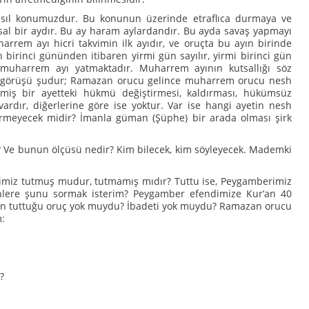
ıl konumuzdur. Bu konunun üzerinde etraflıca durmaya ve
tsal bir aydır. Bu ay haram aylardandır. Bu ayda savaş yapmayı
harrem ayı hicri takvimin ilk ayıdır, ve oruçta bu ayın birinde
 birinci gününden itibaren yirmi gün sayılır, yirmi birinci gün
muharrem ayı yatmaktadır. Muharrem ayının kutsallığı söz
in görüşü şudur; Ramazan orucu gelince muharrem orucu nesh
lmiş bir ayetteki hükmü değiştirmesi, kaldırması, hükümsüz
 vardır, diğerlerine göre ise yoktur. Var ise hangi ayetin nesh
lirmeyecek midir? İmanla güman (Şüphe) bir arada olması şirk
r? Ve bunun ölçüsü nedir? Kim bilecek, kim söyleyecek. Mademki
imiz tutmuş mudur, tutmamış mıdır? Tuttu ise, Peygamberimiz
enlere şunu sormak isterim? Peygamber efendimize Kur’an 40
in tuttuğu oruç yok muydu? İbadeti yok muydu? Ramazan orucu
m:
?