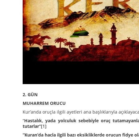
2. GÜN
MUHARREM ORUCU
Kur’anda oruçla ilgili ayetleri ana başlıklarıyla açıklayac
“
Hastalık, yada yolculuk sebebiyle oruç tutamayanl
tutarlar
”
[1]
“Kuran’da hacla ilgili bazı eksikliklerde orucun fidye o