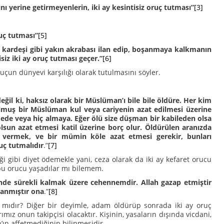
nı yerine getirmeyenlerin, iki ay kesintisiz oruç tutması”
[3]
uç tutması”
[5]
ız kardeşi gibi yakın akrabası ilan edip, boşanmaya kalkmanın
siz iki ay oruç tutması geçer.”
[6]
çun dünyevi karşılığı olarak tutulmasını söyler.
ğil ki, haksız olarak bir Müslüman’ı bile bile öldüre. Her kim
olmuş bir Müslüman kul veya cariyenin azat edilmesi üzerine
ka ede veya hiç almaya. Eğer ölü size düşman bir kabileden olsa
sun azat etmesi katil üzerine borç olur. Öldürülen aranızda
ı vermek, ve bir mümin köle azat etmesi gerekir, bunları
uç tutmalıdır
.”
[7]
diği gibi diyet ödemekle yani, ceza olarak da iki ay kefaret orucu
 bu orucu yaşadılar mı bilemem.
inde sürekli kalmak üzere cehennemdir. Allah gazap etmiştir
lanmıştır ona
.”
[8]
dır? Diğer bir deyimle, adam öldürüp sonrada iki ay oruç
mız onun takipçisi olacaktır. Kişinin, yasaların dışında vicdani,
’ın affetmediğinin bilinmesidir.