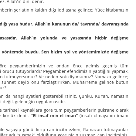
, Allah’ın dini denir.
n şeriatının kaldırıldığı iddiasına gelince; Yüce kitabımızın
dığı yasa budur. Allah’ın kanunun da/ tavrında/ davranışında
sasıdır. Allah’ın yolunda ve yasasında hiçbir değişme
n yöntemde buydu. Sen bizim yol ve yöntemimizde değişme
a göre peygamberimizin ve ondan önce gelmiş geçmiş tüm
i orucu tutuyorlardı? Peygamber efendimizin yaptığını yapmak,
n tutmuyorsunuz? Ve neden yok diyorsunuz? Namaza gelince;
 sünnet deyip onu farzlaştırırken, Muharreme gelince bütün
uz?
r’an da hangi ayetleri gösterebilirsiniz. Çünkü, Kur’an, namazın
ri değil, geleneğin uygulamasıdır.
e tarihsel kaynaklara göre tüm peygamberlerin şükrane olarak
e körlük denir. “
El insaf min el iman”
(insafı olmayanın imanı
ile yaşayıp gönül kırıp can incitmezken, Ramazan tutmayanlar
diğer adı “susmak” olduğuna göre niçin susmaz, can incitirsiniz,