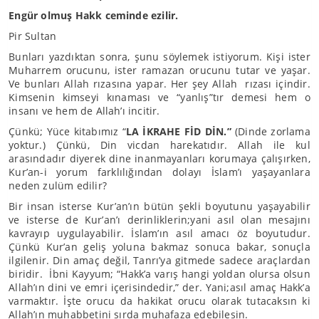
Engür olmuş Hakk ceminde ezilir.
Pir Sultan
Bunları yazdıktan sonra, şunu söylemek istiyorum. Kişi ister
Muharrem orucunu, ister ramazan orucunu tutar ve yaşar.
Ve bunları Allah rızasına yapar. Her şey Allah rızası içindir.
Kimsenin kimseyi kınaması ve “yanlış”tır demesi hem o
insanı ve hem de Allah’ı incitir.
Çünkü; Yüce kitabımız “
LA İKRAHE FİD DİN.”
(Dinde zorlama
yoktur.) Çünkü, Din vicdan harekatıdır. Allah ile kul
arasındadır diyerek dine inanmayanları korumaya çalışırken,
Kur’an-i yorum farklılığından dolayı İslam’ı yaşayanlara
neden zulüm edilir?
Bir insan isterse Kur’an’ın bütün şekli boyutunu yaşayabilir
ve isterse de Kur’an’ı derinliklerin;yani asıl olan mesajını
kavrayıp uygulayabilir. İslam’ın asıl amacı öz boyutudur.
Çünkü Kur’an geliş yoluna bakmaz sonuca bakar, sonuçla
ilgilenir. Din amaç değil, Tanrı’ya gitmede sadece araçlardan
biridir. İbni Kayyum; “Hakk’a varış hangi yoldan olursa olsun
Allah’ın dini ve emri içerisindedir,” der. Yani;asıl amaç Hakk’a
varmaktır. İşte orucu da hakikat orucu olarak tutacaksın ki
Allah’ın muhabbetini sırda muhafaza edebilesin.