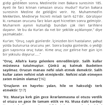
gidip geldikten sonra, Medine’de inen Bakara suresinin 185.
Ayeti ile farz kılınan ramazan orucu mudur? Kur’an bakara
suresinin Medine de geldiğini verir. Hz. Muhammed’in
Mekke’den, Medine’ye hicreti miladi tarih 621’dir. Görülüyor
ki, ramazan orucunu farz kılan ayet hicretten sonra gelmiştir.
Muharrem ayının kutsallığı bundan çok ileri tarihlere
dayanır. Ve bu da Kur’an da net bir şekilde açıklanıyor,” diye
yazmaktadır.
Kur’an; “Oruç, sayılı günlerdir. İçinizden biri hastalanır, yahut
yolda bulunursa orucunu yer. Sonra başka günlerde, o yediği
gün sayısınca oruç tutar. Kime oruç zor gelirse her gün için
bir yoksulu doyurur.....”
“Oruç, Allah’a karşı gelenlere emredilmiştir. Salih kullar
müstesna tutulmuştur. Çünkü aç kalmak ibadetten
sayılmaz. Orucun manası nefsi ıslah etmek demektir. Salih
kullar zaten nefsini ıslah etmişlerdir. Nefsini ıslah etmeyen
zaten mümin olamaz
”
[16]
“
Oruçların en hayırlısı yalan, hile ve haksızlığı terk
etmektir
.”
[17]
“
Hz. Musa’ya kırk gün gece ikrarlanmasına ol otuzu verdik
ol otuzu on gece ile tamam ettik ve Hz. Musa dahi kardeşi