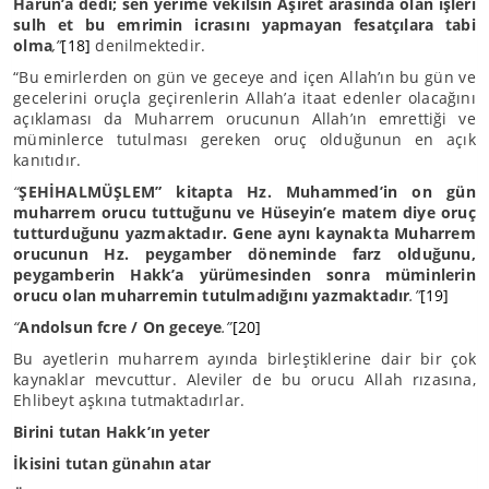
Harun’a dedi; sen yerime vekilsin Aşiret arasında olan işleri
sulh et bu emrimin icrasını yapmayan fesatçılara tabi
olma
,”
[18]
denilmektedir.
“Bu emirlerden on gün ve geceye and içen Allah’ın bu gün ve
gecelerini oruçla geçirenlerin Allah’a itaat edenler olacağını
açıklaması da Muharrem orucunun Allah’ın emrettiği ve
müminlerce tutulması gereken oruç olduğunun en açık
kanıtıdır.
“
ŞEHİHALMÜŞLEM” kitapta Hz. Muhammed’in on gün
muharrem orucu tuttuğunu ve Hüseyin’e matem diye oruç
tutturduğunu yazmaktadır. Gene aynı kaynakta Muharrem
orucunun Hz. peygamber döneminde farz olduğunu,
peygamberin Hakk’a yürümesinden sonra müminlerin
orucu olan muharremin tutulmadığını yazmaktadır
.”
[19]
“
Andolsun fcre / On geceye
.”
[20]
Bu ayetlerin muharrem ayında birleştiklerine dair bir çok
kaynaklar mevcuttur. Aleviler de bu orucu Allah rızasına,
Ehlibeyt aşkına tutmaktadırlar.
Birini tutan Hakk’ın yeter
İkisini tutan günahın atar