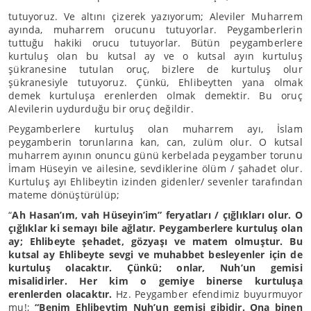
tutuyoruz. Ve altını çizerek yazıyorum; Aleviler Muharrem
ayında, muharrem orucunu tutuyorlar. Peygamberlerin
tuttuğu hakiki orucu tutuyorlar. Bütün peygamberlere
kurtuluş olan bu kutsal ay ve o kutsal ayın kurtuluş
şükranesine tutulan oruç, bizlere de kurtuluş olur
şükranesiyle tutuyoruz. Çünkü, Ehlibeytten yana olmak
demek kurtuluşa erenlerden olmak demektir. Bu oruç
Alevilerin uydurduğu bir oruç değildir.
Peygamberlere kurtuluş olan muharrem ayı, İslam
peygamberin torunlarına kan, can, zulüm olur. O kutsal
muharrem ayının onuncu günü kerbelada peygamber torunu
İmam Hüseyin ve ailesine, sevdiklerine ölüm / şahadet olur.
Kurtuluş ayı Ehlibeytin izinden gidenler/ sevenler tarafından
mateme dönüştürülüp;
“
Ah Hasan’ım, vah Hüseyin’im” feryatları / çığlıkları olur. O
çığlıklar ki semayı bile ağlatır. Peygamberlere kurtuluş olan
ay; Ehlibeyte şehadet, gözyaşı ve matem olmuştur. Bu
kutsal ay Ehlibeyte sevgi ve muhabbet besleyenler için de
kurtuluş olacaktır. Çünkü; onlar, Nuh’un gemisi
misalidirler. Her kim o gemiye binerse kurtuluşa
erenlerden olacaktır.
Hz. Peygamber efendimiz buyurmuyor
mu!;
“Benim Ehlibeytim Nuh’un gemisi gibidir. Ona binen