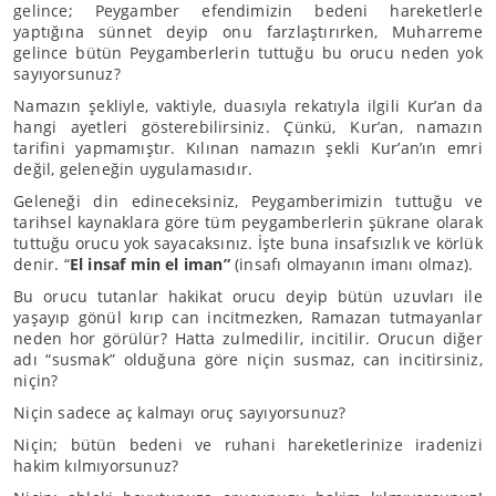
gelince; Peygamber efendimizin bedeni hareketlerle
yaptığına sünnet deyip onu farzlaştırırken, Muharreme
gelince bütün Peygamberlerin tuttuğu bu orucu neden yok
sayıyorsunuz?
Namazın şekliyle, vaktiyle, duasıyla rekatıyla ilgili Kur’an da
hangi ayetleri gösterebilirsiniz. Çünkü, Kur’an, namazın
tarifini yapmamıştır. Kılınan namazın şekli Kur’an’ın emri
değil, geleneğin uygulamasıdır.
Geleneği din edineceksiniz, Peygamberimizin tuttuğu ve
tarihsel kaynaklara göre tüm peygamberlerin şükrane olarak
tuttuğu orucu yok sayacaksınız. İşte buna insafsızlık ve körlük
denir. “
El insaf min el iman”
(insafı olmayanın imanı olmaz).
Bu orucu tutanlar hakikat orucu deyip bütün uzuvları ile
yaşayıp gönül kırıp can incitmezken, Ramazan tutmayanlar
neden hor görülür? Hatta zulmedilir, incitilir. Orucun diğer
adı “susmak” olduğuna göre niçin susmaz, can incitirsiniz,
niçin?
Niçin sadece aç kalmayı oruç sayıyorsunuz?
Niçin; bütün bedeni ve ruhani hareketlerinize iradenizi
hakim kılmıyorsunuz?