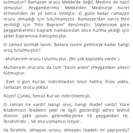
tutmuştur? Ramazan orucu Mekke’de değil, Medine de nazil
olmuştur. Peygamberimiz Mekke’den Medine’ye hicret
etmesinden iki yıl sonra inmiştir. O güne kadar ramazan
orucu olmadığı için tutulmamıştır. Ramazan’dan sonra fitre
verildiği için “Fıtır Bayramı” denilmiştir. Söylenceye göre
peygamberimiz bayram namazından önce hurma yediği için
şeker bayramına dönüşmüştür.
O zaman sormak lazım; Bakara suresi gelinceye kadar hangi
oruç tutulmuştur?
–Muharrem orucu tutulmuştur. (Bir çok kaynakta vardır.)
Muharrem orucunu da tüm “Yasin ailesi” (Peygamber ailesi)
tutmuştur.
Evet o gün Kur’an indirilmeden önce Fatiha, İhlas yoktu,
ramazan orucu yoktu!
Niçin? Çünkü, henüz Kur’an indirilmemişti.
O zaman ne vardı? Hangi oruç, hangi ibadet vardı? Yüce
kitabımızın ibadetin şekli ile ilgili gösterdiği adres tevhid
dininin şekli yanını gelenekleştiren ilk peygamber Hz.
İbrahim’dir... Ve ona uymamızı istiyor.
Hz.İbrahim, olmayan orucu, olmayan ibadeti mi yapıyordu?