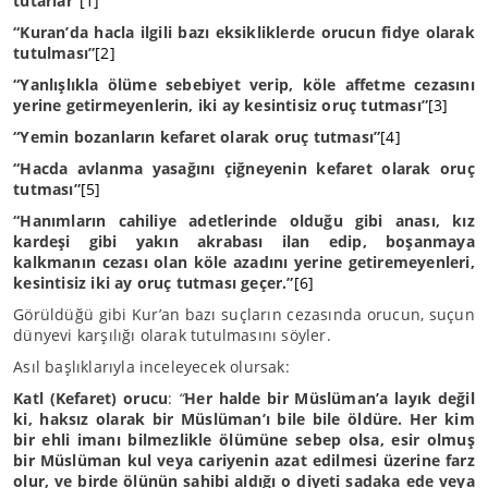
tutarlar
”
[1]
“Kuran’da hacla ilgili bazı eksikliklerde orucun fidye olarak
tutulması”
[2]
“Yanlışlıkla ölüme sebebiyet verip, köle affetme cezasını
yerine getirmeyenlerin, iki ay kesintisiz oruç tutması”
[3]
“Yemin bozanların kefaret olarak oruç tutması”
[4]
“Hacda avlanma yasağını çiğneyenin kefaret olarak oruç
tutması”
[5]
“Hanımların cahiliye adetlerinde olduğu gibi anası, kız
kardeşi gibi yakın akrabası ilan edip, boşanmaya
kalkmanın cezası olan köle azadını yerine getiremeyenleri,
kesintisiz iki ay oruç tutması geçer.”
[6]
Görüldüğü gibi Kur’an bazı suçların cezasında orucun, suçun
dünyevi karşılığı olarak tutulmasını söyler.
Asıl başlıklarıyla inceleyecek olursak:
Katl (Kefaret) orucu
:
“
Her halde bir Müslüman’a layık değil
ki, haksız olarak bir Müslüman’ı bile bile öldüre. Her kim
bir ehli imanı bilmezlikle ölümüne sebep olsa, esir olmuş
bir Müslüman kul veya cariyenin azat edilmesi üzerine farz
olur, ve birde ölünün sahibi aldığı o diyeti sadaka ede veya