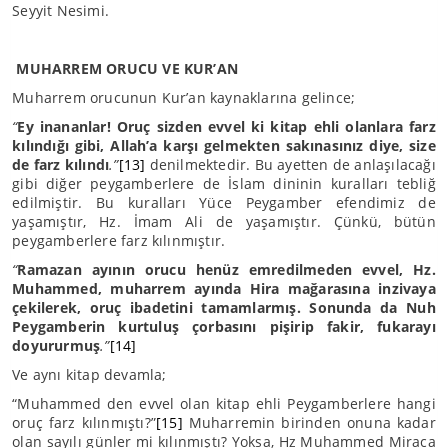
Seyyit Nesimi.
MUHARREM ORUCU VE KUR’AN
Muharrem orucunun Kur’an kaynaklarına gelince;
“
Ey inananlar! Oruç sizden evvel ki kitap ehli olanlara farz
kılındığı gibi, Allah’a karşı gelmekten sakınasınız diye, size
de farz kılındı
.”
[13]
denilmektedir. Bu ayetten de anlaşılacağı
gibi diğer peygamberlere de İslam dininin kuralları tebliğ
edilmiştir. Bu kuralları Yüce Peygamber efendimiz de
yaşamıştır, Hz. İmam Ali de yaşamıştır. Çünkü, bütün
peygamberlere farz kılınmıştır.
“
Ramazan ayının orucu henüz emredilmeden evvel, Hz.
Muhammed, muharrem ayında Hira mağarasına inzivaya
çekilerek, oruç ibadetini tamamlarmış. Sonunda da Nuh
Peygamberin kurtuluş çorbasını pişirip fakir, fukarayı
doyururmuş
.”
[14]
Ve aynı kitap devamla;
“Muhammed den evvel olan kitap ehli Peygamberlere hangi
oruç farz kılınmıştı?”
[15]
Muharremin birinden onuna kadar
olan sayılı günler mi kılınmıştı? Yoksa, Hz Muhammed Miraca