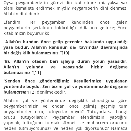
Oysa peygamberlerin görevi din icat etmek mi, yoksa var
olanı kemalete erdirmek miydi? Peygamberin dini denmez,
Allah’ın dini denir.
Efendim! Her peygamber kendinden önce gelen
peygamberin şeriatının kaldırıldığı iddiasına gelince; Yüce
kitabımızın buyurur ki;
“Allah’ın bundan önce gelip geçenler hakkında uyguladığı
yasa budur. Allah’ın kanunun da/ tavrında/ davranışında
bir değişiklik bulamazsınız.”
[10]
“
Bu Allah’ın öteden beri işleyip duran yolun yasasıdır.
Allah’ın yolunda ve yasasında hiçbir değişme
bulamazsınız
.”
[11]
“
Senden önce gönderdiğimiz Resullerimize uygulanan
yöntemde buydu. Sen bizim yol ve yöntemimizde değişme
bula
mazsın
”
[12]
denilmektedir.
Allah’ın yol ve yönteminde değişiklik olmadığına göre
peygamberimizin ve ondan önce gelmiş geçmiş tüm
peygamberler oruç tutuyorlar mıydı? Tutuyorlarsa hangi
orucu tutuyorlardı? Peygamber efendimizin yaptığını
yapmak, tuttuğunu tutmak sünnet ise muharrem orucunu
neden tutmuyorsunuz? Ve neden yok diyorsunuz? Namaza