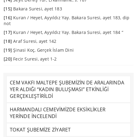
[15]
Bakara Suresi, ayet 183
[16]
Kuran / Heyet, Ayyıldız Yay. Bakara Suresi, ayet 183, dip
not
[17]
Kuran / Heyet, Ayyıldız Yay. Bakara Suresi, ayet 184 “
[18]
Araf Suresi, ayet 142
[19]
Şinasi Koç, Gerçek İslam Dini
[20]
Fecir Suresi, ayet 1-2
CEM VAKFI MALTEPE ŞUBEMİZİN DE ARALARINDA
YER ALDIĞI “KADIN BULUŞMASI” ETKİNLİĞİ
GERÇEKLEŞTİRİLDİ
HARMANDALI CEMEVİMİZDE EKSİKLİKLER
YERİNDE İNCELENDİ
TOKAT ŞUBEMİZE ZİYARET