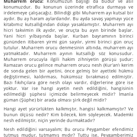
Muharrem orucu:
Konumuzun başlığı da budur ve asıl
konumuzdur. Bu konunun üzerinde etraflıca durmaya ve
irdelemeye çalışacağız. Bilindiği gibi Muharrem ayı kutsal bir
aydır. Bu ay haram aylardandır. Bu ayda savaş yapmayı yüce
kitabımız kutsallığından dolayı yasaklamıştır. Muharrem ayı
hicri takvimin ilk ayıdır, ve oruçta bu ayın birinde başlar.
Yani hicri yılbaşında başlar. Kurban bayramının birinci
gününden itibaren yirmi gün sayılır, yirmi birinci gün oruç
tutulur. Muharrem orucu denmesinin altında, muharrem ayı
yatmaktadır. Muharrem ayının kutsallığı söz konusudur.
Muharrem orucuyla ilgili hakim zihniyetin görüşü şudur;
Ramazan orucu gelince muharrem orucu nesh (Kur’an’ı kerim
de sonda gelen bir ayetini, önce gelmiş bir ayetteki hükmü
değiştirmesi, kaldırması, hükümsüz bırakması) edilmiştir.
Bazı fıkıhçılara göre nesh olayı vardır, diğerlerine göre ise
yoktur. Var ise hangi ayetin nesh edildiğini, hangisinin
edilmediği şüphesi içimizde belirmeyecek midir? İmanla
güman (Şüphe) bir arada olması şirk değil midir?
Hangi ayet yürürlükten kalkmıştır, hangisi kalkmamıştır? Ve
bunun ölçüsü nedir? Kim bilecek, kim söyleyecek. Mademki
nesh edilmiştir, niçin yerinde durmaktadır?
Nesh edildiğini varsayalım; Bu orucu Peygamber efendimiz
tutmuş mudur, tutmamış mıdır? Tuttu ise, Peygamberimiz