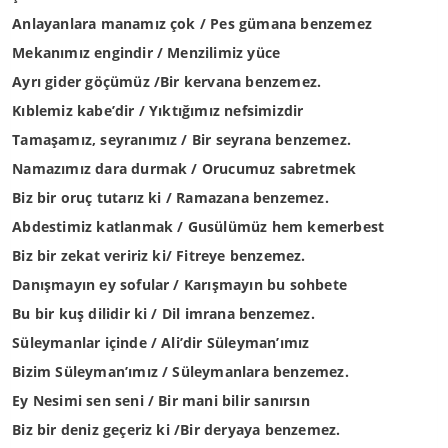
Anlayanlara manamız çok / Pes gümana benzemez
Mekanımız engindir / Menzilimiz yüce
Ayrı gider göçümüz /Bir kervana benzemez.
Kıblemiz kabe’dir / Yıktığımız nefsimizdir
Tamaşamız, seyranımız / Bir seyrana benzemez.
Namazımız dara durmak / Orucumuz sabretmek
Biz bir oruç tutarız ki / Ramazana benzemez.
Abdestimiz katlanmak / Gusülümüz hem kemerbest
Biz bir zekat veririz ki/ Fitreye benzemez.
Danışmayın ey sofular / Karışmayın bu sohbete
Bu bir kuş dilidir ki / Dil imrana benzemez.
Süleymanlar içinde / Ali’dir Süleyman’ımız
Bizim Süleyman’ımız / Süleymanlara benzemez.
Ey Nesimi sen seni / Bir mani bilir sanırsın
Biz bir deniz geçeriz ki /Bir deryaya benzemez.