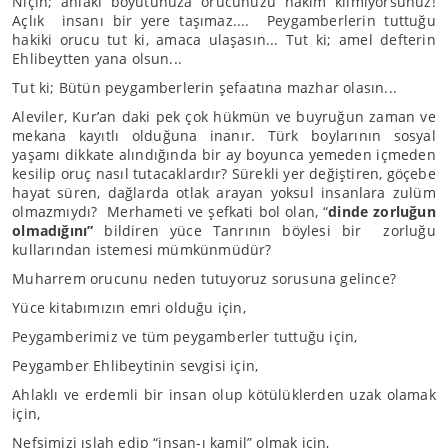
Niçin; ahlaki boyutunuza orucunuzu hakim kılmıyorsunuz!
Açlık insanı bir yere taşımaz.... Peygamberlerin tuttuğu
hakiki orucu tut ki, amaca ulaşasın... Tut ki; amel defterin
Ehlibeytten yana olsun...
Tut ki; Bütün peygamberlerin şefaatına mazhar olasın...
Aleviler, Kur’an daki pek çok hükmün ve buyruğun zaman ve
mekana kayıtlı olduğuna inanır. Türk boylarının sosyal
yaşamı dikkate alındığında bir ay boyunca yemeden içmeden
kesilip oruç nasıl tutacaklardır? Sürekli yer değiştiren, göçebe
hayat süren, dağlarda otlak arayan yoksul insanlara zulüm
olmazmıydı? Merhameti ve şefkati bol olan, “
dinde zorluğun
olmadığını”
bildiren yüce Tanrının böylesi bir zorluğu
kullarından istemesi mümkünmüdür?
Muharrem orucunu neden tutuyoruz sorusuna gelince?
Yüce kitabımızın emri olduğu için,
Peygamberimiz ve tüm peygamberler tuttuğu için,
Peygamber Ehlibeytinin sevgisi için,
Ahlaklı ve erdemli bir insan olup kötülüklerden uzak olamak
için,
Nefsimizi ıslah edip “insan-ı kamil” olmak için,