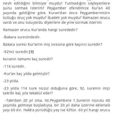
nesh edildiğini bilmiyor muydu? Tutmadığını söyleyenlere
şunu sormak isterim? Peygamber efendimize Kur’an 40
yaşında geldiğine göre, Kuran’dan önce Peygamberimizin
tuttuğu oruç yok muydu? İbadeti yok muydu? Ramazan orucu
vardı ve onu tutuyordu diyenlere de yine sormak isterim:
Ramazan orucu Kur’anda hangi surededir?
-Bakara suresindedir.
Bakara suresi Kur’an’ın iniş sırasına göre kaçıncı suredir?
-92’nci suredir
.
[9]
kuranın tamamı kaç suredir?
-114 suredir.
-Kur’an kaç yılda gelmiştir?
-23 yılda.
-23 yılda 114 sure nüzul olduğuna göre, 92. surenin inişi
takribi kaç yıla tekabül eder?
-Takriben 20 yıl olsa, Hz.Peygambere 1.Surenin nüzulu 40
yaşında gelmeye başladıysa, bir 20 yıl daha üzerine eklersek
yaşı 60 dır. Hakk’a yürüdüğü yaş ise 63’tür. 60 yıl hangi orucu