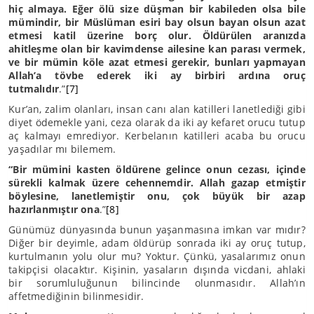
hiç almaya. Eğer ölü size düşman bir kabileden olsa bile
mümindir, bir Müslüman esiri bay olsun bayan olsun azat
etmesi katil üzerine borç olur. Öldürülen aranızda
ahitleşme olan bir kavimdense ailesine kan parası vermek,
ve bir mümin köle azat etmesi gerekir, bunları yapmayan
Allah’a tövbe ederek iki ay birbiri ardına oruç
tutmalıdır
.”
[7]
Kur’an, zalim olanları, insan canı alan katilleri lanetlediği gibi
diyet ödemekle yani, ceza olarak da iki ay kefaret orucu tutup
aç kalmayı emrediyor. Kerbelanın katilleri acaba bu orucu
yaşadılar mı bilemem.
“Bir mümini kasten öldürene gelince onun cezası, içinde
sürekli kalmak üzere cehennemdir. Allah gazap etmiştir
böylesine, lanetlemiştir onu, çok büyük bir azap
hazırlanmıştır ona
.”
[8]
Günümüz dünyasında bunun yaşanmasına imkan var mıdır?
Diğer bir deyimle, adam öldürüp sonrada iki ay oruç tutup,
kurtulmanın yolu olur mu? Yoktur. Çünkü, yasalarımız onun
takipçisi olacaktır. Kişinin, yasaların dışında vicdani, ahlaki
bir sorumluluğunun bilincinde olunmasıdır. Allah’ın
affetmediğinin bilinmesidir.