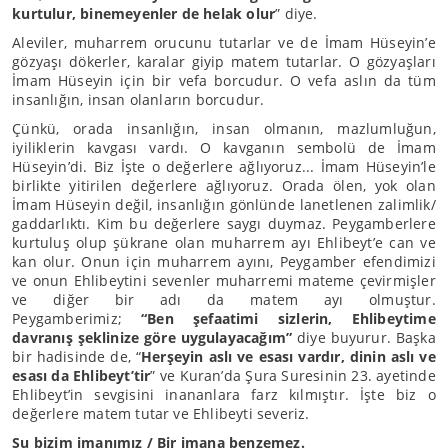
kurtulur, binemeyenler de helak olur
” diye.
Aleviler, muharrem orucunu tutarlar ve de İmam Hüseyin’e
gözyaşı dökerler, karalar giyip matem tutarlar. O gözyaşları
İmam Hüseyin için bir vefa borcudur. O vefa aslın da tüm
insanlığın, insan olanların borcudur.
Çünkü, orada insanlığın, insan olmanın, mazlumluğun,
iyiliklerin kavgası vardı. O kavganın sembolü de İmam
Hüseyin’di. Biz İşte o değerlere ağlıyoruz... İmam Hüseyin’le
birlikte yitirilen değerlere ağlıyoruz. Orada ölen, yok olan
İmam Hüseyin değil, insanlığın gönlünde lanetlenen zalimlik/
gaddarlıktı. Kim bu değerlere saygı duymaz. Peygamberlere
kurtuluş olup şükrane olan muharrem ayı Ehlibeyt’e can ve
kan olur. Onun için muharrem ayını, Peygamber efendimizi
ve onun Ehlibeytini sevenler muharremi mateme çevirmişler
ve diğer bir adı da matem ayı olmuştur.
Peygamberimiz;
“Ben şefaatimi sizlerin, Ehlibeytime
davranış şeklinize göre uygulayacağım”
diye buyurur. Başka
bir hadisinde de, “
Herşeyin aslı ve esası vardır, dinin aslı ve
esası da Ehlibeyt’tir
” ve Kuran’da Şura Suresinin 23. ayetinde
Ehlibeyt’in sevgisini inananlara farz kılmıştır. İşte biz o
değerlere matem tutar ve Ehlibeyti severiz.
Şu bizim imanımız / Bir imana benzemez.