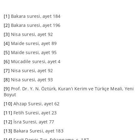
[1]
Bakara suresi, ayet 184
[2]
Bakara suresi, ayet 196
[3]
Nisa suresi, ayet 92
[4]
Maide suresi, ayet 89
[5]
Maide suresi, ayet 95
[6]
Mücadile suresi, ayet 4
[7]
Nisa suresi, ayet 92
[8]
Nisa suresi, ayet 93
[9]
Prof. Dr. Y. N. Öztürk, Kuran’ı Kerim ve Türkçe Meali, Yeni
Boyut
[10]
Ahzap Suresi, ayet 62
[11]
Fetih Suresi, ayet 23
[12]
İsra Suresi, ayet 77
[13]
Bakara Suresi, ayet 183
[14]
Seyit Derviş Tur, Erkanname, s. 187