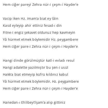
Hem ciğer pareyi Zehra nür-i çeşm-i Hayder’e
Vacip iken Hz. imam’a biat ey lâin
Kasd eyleyip ahir ettiniz fesad-ı din
Fitne-i engiz şekavet oldunuz hep kavmeyin
Yâ hürmet etmek böylemidir Hz. peygambere
Hem ciğer pare-i Zehra nür-i çeşm-i Hayder’e
Hangi dinde görülmüştür katl-i evladı resul
Hangi adalette yazılmıştır bu şen-i usül
Hakk’a biat etmeyip küfrü kıldınız kabul
Yâ hürmet etmek böylemidir, Hz. peygambere
Hem ciğer pare-i Zehra nür-i çeşm-i Hayder’e
Hanedan-ı Ehlibeyt’işam’a alıp gittiniz