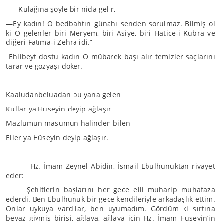
Kulağına şöyle bir nida gelir,
—Ey kadın! O bedbahtın günahı senden sorulmaz. Bilmiş ol
ki O gelenler biri Meryem, biri Asiye, biri Hatice-i Kübra ve
diğeri Fatıma-i Zehra idi.”
Ehlibeyt dostu kadın O mübarek başı alır temizler saçlarını
tarar ve gözyaşı döker.
Kaaludanbeluadan bu yana gelen
Kullar ya Hüseyin deyip ağlaşır
Mazlumun masumun halinden bilen
Eller ya Hüseyin deyip ağlaşır.
Hz. İmam Zeynel Abidin, İsmail Ebülhunuktan rivayet
eder:
Şehitlerin başlarını her gece elli muharip muhafaza
ederdi. Ben Ebulhunuk bir gece kendileriyle arkadaşlık ettim.
Onlar uykuya vardılar, ben uyumadım. Gördüm ki sırtına
beyaz giymiş birisi, ağlaya, ağlaya için Hz. İmam Hüseyin’in