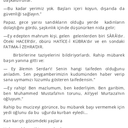
başkaldırdılar.
—Bu kadar yerimiz yok. Başları içeri koyun, dışarıda da
güvenliği sağlayın.”
Papaz, gece yarısı sandıkların olduğu yerde kadınların
dolaştığını gördü, şaşkınlık içinde düşünürken nida gelir;
—Ey edepten mahrum kişi, gelen gelenlerden biri SÂRÂ’dır.
Öteki HACER’dir, öbürü HATİCE-İ KÜBRA’dır ve en sondaki
FATIMA-İ ZEHRA’DIR.
Birbirlerine taziyelerini bildiriyorlardı. Rahip mübarek
başın yanına gitti ve:
— Ey âlemin Serdar’ı! Senin hangi taifeden olduğunu
anladım. Sen peygamberimizin kudümünden haber verip
sana uymamızı lüzumlu gösteren taifedensin.”
—Ey rahip! Ben mazlumum, ben kederliyim. Ben garibim,
ben Muhammed Mustafa’nın torunu, Ali’yyel Murtaza’nın
oğluyum.”
Rahip bu mucizeyi görünce, bu mübarek başı vermemek için
yedi oğlunu da bu uğurda kurban eyledi...
Kan karıştı gözümdeki yaşlara