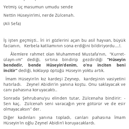
Yetmiş üç masumun umudu sende
Nettin Hüseyin’imi, nerde Zülcenah.
(Ali Sefa)
İş işten geçmişti.. İri iri gözlerini açan bu asil hayvan, büyük
facianın, Kerbela katliamının sona erdiğini bildiriyordu….!.
Âlemlere rahmet olan Muhammed Mustafa’nın, “Kurret-
ülayn-ım” dediği, sırtına bindirip gezdirdiği
“Hüseyin
bendedir, bende Hüseyin’denim, o’nu inciten beni
incitir”
dediği, koklayıp öptüğü Hüseyin yoktu artık.
İmam Hüseyin’in kız kardeşi Zeynep, kardeşinin vasiyetini
hatırladı. Zeynel Abidin’in yanına koştu. Onu saklayacak ve
canı pahasına koruyacaktı..
Sonrada Şehrubanu’yu elinden tutar, Zülcenaha bindirir: -
Sen kaç, Zülcenah seni varacağın yere götürür ve de esir
olmayacaksın” der.
Diğer kadınları yanına topladı, canları pahasına İmam
Hüseyin’in oğlu Zeynel Abidin’i koruyacaklardı.