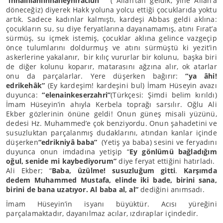
“
innalillahiinnaileyhiraciun”
( Allah’tan geldik, yine Allah’a
döneceğiz) diyerek Hakk yoluna yolcu ettiği çocuklarıda yoktu
artık. Sadece kadınlar kalmıştı, kardeşi Abbas geldi aklına:
çocukların su, su diye feryatlarına dayanamamış, atını Fırat’a
sürmüş, su içmek istemiş, çocuklar aklına gelince vazgeçip
önce tulumlarını doldurmuş ve atını sürmüştü ki yezit’in
askerlerine yakalanır, bir kılıç vururlar bir kolunu, başka biri
de diğer kolunu koparır, matarasını ağzına alır, ok atarlar
onu da parçalarlar. Yere düşerken bağırır:
“ya âhi!
edrikehâk”
(Ey kardeşim! kardeşini bul) İmam Hüseyin avazı
duyunca:
“elenainkeserzahri”
(Türkçesi: Şimdi belim kırıldı)
İmam Hüseyin’in ahıyla Kerbela toprağı sarsılır. Oğlu Ali
Ekber gözlerinin önüne geldi! Onun güneş misali yüzünü,
dedesi Hz. Muhammed’e çok benziyordu. Onun şahadetini ve
susuzluktan parçalanmış dudaklarını, atından kanlar içinde
düşerken
“edrikniyâ baba”
(Yetiş ya baba) sesini ve feryadını
duyunca onun imdadına yetişip “
Ey gönlümü bağladığım
oğul, senide mi kaybediyorum”
diye feryat ettiğini hatırladı.
Ali Ekber; “
Baba, üzülme! susuzluğum gitti
.
Karşımda
dedem Muhammed Mustafa, elinde iki bade, birini sana,
birini de bana uzatıyor. Al baba al, al”
dediğini anımsadı.
İmam Hüseyin’in isyanı büyüktür. Acısı yüreğini
parçalamaktadır, dayanılmaz acılar, ızdıraplar içindedir.