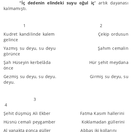
“İç dedenin elindeki suyu oğul iç
” artık dayanası
kalmamıştı.
1 2
Kudret kandilinde kalem Çekip ordusun
gelince
Yazmış su deyu, su deyu Şahım cemalin
görünce
Şah Hüseyin kerbelâda Hür şehit meydana
önce
Gezmiş su deyu, su deyu. Girmiş su deyu, su
deyu.
3
4
Şehit düşmüş Ali Ekber Fatma Kasım hallerini
Hüsnü cemali peygamber Koklamadan güllerini
Al yanakta gonca güller Abbas iki kollarını