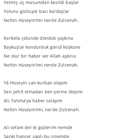
Yetmiş üç masumdan kesildi başlar
Yolunu gözlüyor bacı kardaşlar
Nettin Hüseyin’imi nerde Zülcenah.
Kerbela çölünde döndük şaşkına
Baykuşlar kondurduk gönül köşküne
Ne olur bir haber ver Allah aşkına
Nettin Hüseyin’imi nerde Zülcenah.
Yâ Hüseyin san kurban olayım
Sen şehit olmadan ben yerine öleyim
Ali, Fatıma’ya haber salayım
Nettin Hüseyin’imi, nerde Zülcenah.
Ali sefam der ki gözlerim nemde
Sanki hançer saplı bu sinemde