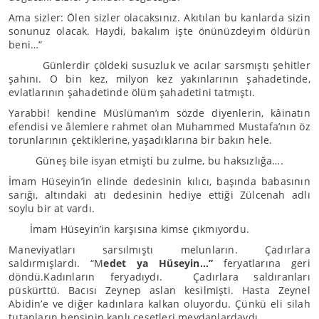
Ama sizler: Ölen sizler olacaksınız. Akıtılan bu kanlarda sizin
sonunuz olacak. Haydi, bakalım işte önünüzdeyim öldürün
beni…”
Günlerdir çöldeki susuzluk ve acılar sarsmıştı şehitler
şahını. O bin kez, milyon kez yakınlarının şahadetinde,
evlatlarının şahadetinde ölüm şahadetini tatmıştı.
Yarabbi! kendine Müslüman’ım sözde diyenlerin, kâinatın
efendisi ve âlemlere rahmet olan Muhammed Mustafa’nın öz
torunlarının çektiklerine, yaşadıklarına bir bakın hele.
Güneş bile isyan etmişti bu zulme, bu haksızlığa….
İmam Hüseyin’in elinde dedesinin kılıcı, başında babasının
sarığı, altındaki atı dedesinin hediye ettiği Zülcenah adlı
soylu bir at vardı.
İmam Hüseyin’in karşısına kimse çıkmıyordu.
Maneviyatları sarsılmıştı melunların. Çadırlara
saldırmışlardı. “M
edet ya Hüseyin…”
feryatlarına geri
döndü.Kadınların feryadıydı. Çadırlara saldıranları
püskürttü. Bacısı Zeynep aslan kesilmişti. Hasta Zeynel
Abidin’e ve diğer kadınlara kalkan oluyordu. Çünkü eli silah
tutanların hepsinin kanlı cesetleri meydanlardaydı.