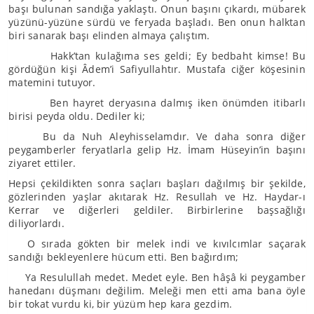
başı bulunan sandığa yaklaştı. Onun başını çıkardı, mübarek
yüzünü-yüzüne sürdü ve feryada başladı. Ben onun halktan
biri sanarak başı elinden almaya çalıştım.
Hakk’tan kulağıma ses geldi; Ey bedbaht kimse! Bu
gördüğün kişi Âdem’i Safiyullahtır. Mustafa ciğer köşesinin
matemini tutuyor.
Ben hayret deryasına dalmış iken önümden itibarlı
birisi peyda oldu. Dediler ki;
Bu da Nuh Aleyhisselamdır. Ve daha sonra diğer
peygamberler feryatlarla gelip Hz. İmam Hüseyin’in başını
ziyaret ettiler.
Hepsi çekildikten sonra saçları başları dağılmış bir şekilde,
gözlerinden yaşlar akıtarak Hz. Resullah ve Hz. Haydar-ı
Kerrar ve diğerleri geldiler. Birbirlerine başsağlığı
diliyorlardı.
O sırada gökten bir melek indi ve kıvılcımlar saçarak
sandığı bekleyenlere hücum etti. Ben bağırdım;
Ya Resulullah medet. Medet eyle. Ben hâşâ ki peygamber
hanedanı düşmanı değilim. Meleği men etti ama bana öyle
bir tokat vurdu ki, bir yüzüm hep kara gezdim.