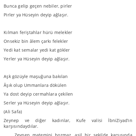
Bunca gelip geçen nebiler, pirler
Pirler ya Hüseyin deyip ağlaşır.
Kılman feriştahlar hürü melekler
Onsekiz bin âlem çarkı felekler
Yedi kat semalar yedi kat gökler
Yerler ya Hüseyin deyip ağlaşır.
Aşk gözüyle maşuğuna bakılan
Âşık olup Ummanlara dökülen
Ya dost deyip cermahlara çekilen
Serler ya Hüseyin deyip ağlaşır.
(Ali Safa)
Zeynep ve diğer kadınlar, Kufe valisi İbniZiyad’ın
karşısındaydılar.
Zeynep matemini bozmaz, asil bir şekilde karşısında