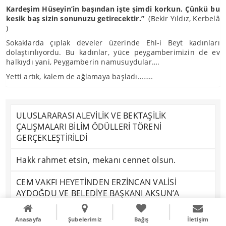
Kardeşim Hüseyin’in başından işte şimdi korkun. Çünkü bu
kesik baş sizin sonunuzu getirecektir.”
(Bekir Yıldız, Kerbelâ
)
Sokaklarda çıplak develer üzerinde Ehl-i Beyt kadınları
dolaştırılıyordu. Bu kadınlar, yüce peygamberimizin de ev
halkıydı yani, Peygamberin namusuydular….
Yetti artık, kalem de ağlamaya başladı……..
ULUSLARARASI ALEVİLİK VE BEKTAŞİLİK
ÇALIŞMALARI BİLİM ÖDÜLLERİ TÖRENİ
GERÇEKLEŞTİRİLDİ
Hakk rahmet etsin, mekanı cennet olsun.
CEM VAKFI HEYETİNDEN ERZİNCAN VALİSİ
AYDOĞDU VE BELEDİYE BAŞKANI AKSUN’A
ZİYARET
Anasayfa
Şubelerimiz
Bağış
İletişim