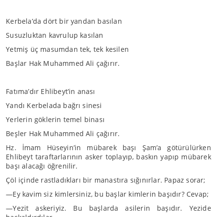
Kerbela’da dört bir yandan basılan
Susuzluktan kavrulup kasılan
Yetmiş üç masumdan tek, tek kesilen
Başlar Hak Muhammed Ali çağırır.
Fatıma’dır Ehlibeyt’in anası
Yandı Kerbelada bağrı sinesi
Yerlerin göklerin temel binası
Beşler Hak Muhammed Ali çağırır.
Hz. İmam Hüseyin’in mübarek başı Şam’a götürülürken
Ehlibeyt taraftarlarının asker toplayıp, baskın yapıp mübarek
başı alacağı öğrenilir.
Çöl içinde rastladıkları bir manastıra sığınırlar. Papaz sorar;
—Ey kavim siz kimlersiniz, bu başlar kimlerin başıdır? Cevap;
—Yezit askeriyiz. Bu başlarda asilerin başıdır. Yezide