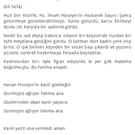
(Ali Sefa)
Huli bin Yezit’ki, Hz. İmam Hüseyin’in mübarek başını Şam’a
götürmeye görevlendirilmişti. Evine götürdü, karısı Ehlibeyt
dostu idi, karşıda bir aydınlık gördü.
Nedir bu ışık deyip bakınca; odanın bir köşesinde nurdan bir
taht meydana geldiğini gördü. O tahttan dört kadın yere inip
birisi, O ışık beliren köşeden bir insan başı çıkardı ve yüzünü
yüzüne sürerek haykırmaya, feryada başladılar.
Kadınlardan biri öyle figan ediyordu ki yer gök mateme
boğulmuştu. Bu Fatıma anaydı.
Hasan Hüseyin’in kanlı gömleğin
Dürmüşte ağlıyor Fatıma ana
Gözlerinden akan kanlı yaşlara
Sürmüşte ağlıyor Fatıma ana
Kanlı yezit ona vermedi aman