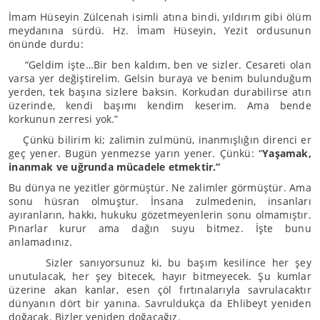
İmam Hüseyin Zülcenah isimli atına bindi, yıldırım gibi ölüm
meydanına sürdü. Hz. İmam Hüseyin, Yezit ordusunun
önünde durdu:
“Geldim işte…Bir ben kaldım, ben ve sizler. Cesareti olan
varsa yer değiştirelim. Gelsin buraya ve benim bulunduğum
yerden, tek başına sizlere baksın. Korkudan durabilirse atın
üzerinde, kendi başımı kendim keserim. Ama bende
korkunun zerresi yok.”
Çünkü bilirim ki; zalimin zulmünü, inanmışlığın direnci er
geç yener. Bugün yenmezse yarın yener. Çünkü: “
Yaşamak,
inanmak ve uğrunda mücadele etmektir.”
Bu dünya ne yezitler görmüştür. Ne zalimler görmüştür. Ama
sonu hüsran olmuştur. İnsana zulmedenin, insanları
ayıranların, hakkı, hukuku gözetmeyenlerin sonu olmamıştır.
Pınarlar kurur ama dağın suyu bitmez. İşte bunu
anlamadınız.
Sizler sanıyorsunuz ki, bu başım kesilince her şey
unutulacak, her şey bitecek, hayır bitmeyecek. Şu kumlar
üzerine akan kanlar, esen çöl fırtınalarıyla savrulacaktır
dünyanın dört bir yanına. Savruldukça da Ehlibeyt yeniden
doğacak. Bizler yeniden doğacağız.