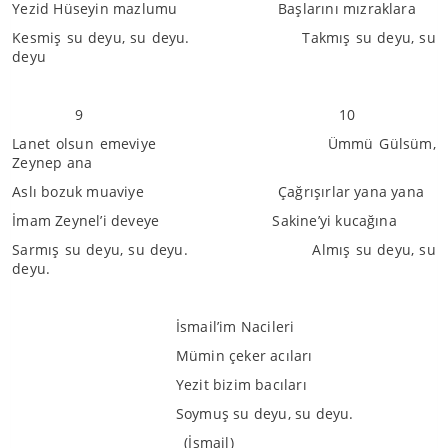
Yezid Hüseyin mazlumu Başlarını mızraklara
Kesmiş su deyu, su deyu. Takmış su deyu, su
deyu
9 10
Lanet olsun emeviye Ümmü Gülsüm,
Zeynep ana
Aslı bozuk muaviye Çağrışırlar yana yana
İmam Zeynel’i deveye Sakine’yi kucağına
Sarmış su deyu, su deyu. Almış su deyu, su
deyu.
İsmail’im Nacileri
Mümin çeker acıları
Yezit bizim bacıları
Soymuş su deyu, su deyu.
(İsmail)