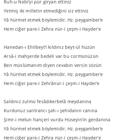
Ruh-u Nebi’yi pür giryan ettiniz
Yetmiş iki milletin etmediğini siz ettiniz
Yâ hürmet etmek böylemidir, Hz. peygamber’e
Hem ciğer pare-i Zehra nür-i çeşm-i Hayder’e
Hanedan-ı Ehlibeyt’i kıldınız beyt-ül hüzün
Arsâ-i mahşerde bedeli var bu cürmünüzün
Ben müslümanım diyen cevabın versin sözün
Yâ hürmet etmek böylemidir, Hz. peygamber’e
Hem ciğer pare-i Zehrânür-i çeşm-i Hayder’e
Saldınız zulmü fesâdıkerbelâ meydanına
Kurdunuz santrancı şah-ı şehidanın canına
Şimr-i melun hançeri vurdu Hüseyin’in gerdanına
Yâ hürmet etmek böylemidir, Hz. peygamber’e
Hem ciğer pare-i Zehra nür-i çeşm-i Hayder’e