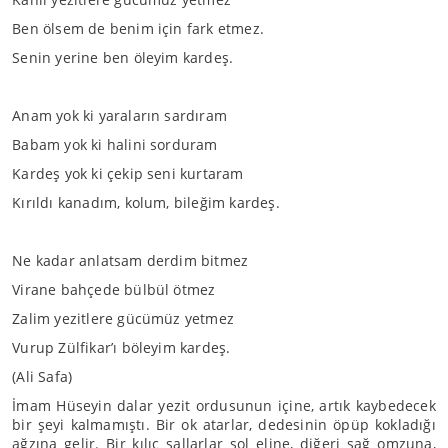
Ben ölsem de benim için fark etmez.
Senin yerine ben öleyim kardeş.
Anam yok ki yaraların sardıram
Babam yok ki halini sorduram
Kardeş yok ki çekip seni kurtaram
Kırıldı kanadım, kolum, bileğim kardeş.
Ne kadar anlatsam derdim bitmez
Virane bahçede bülbül ötmez
Zalim yezitlere gücümüz yetmez
Vurup Zülfikar’ı böleyim kardeş.
(Ali Safa)
İmam Hüseyin dalar yezit ordusunun içine, artık kaybedecek
bir şeyi kalmamıştı. Bir ok atarlar, dedesinin öpüp kokladığı
ağzına gelir. Bir kılıç sallarlar sol eline, diğeri sağ omzuna,