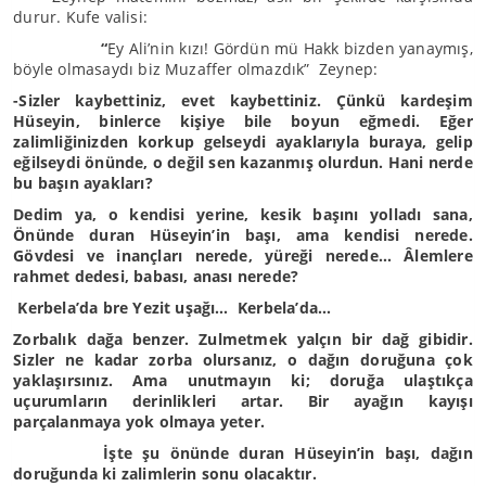
durur. Kufe valisi:
“
Ey Ali’nin kızı! Gördün mü Hakk bizden yanaymış,
böyle olmasaydı biz Muzaffer olmazdık” Zeynep:
-Sizler kaybettiniz, evet kaybettiniz. Çünkü kardeşim
Hüseyin, binlerce kişiye bile boyun eğmedi. Eğer
zalimliğinizden korkup gelseydi ayaklarıyla buraya, gelip
eğilseydi önünde, o değil sen kazanmış olurdun. Hani nerde
bu başın ayakları?
Dedim ya, o kendisi yerine, kesik başını yolladı sana,
Önünde duran Hüseyin’in başı, ama kendisi nerede.
Gövdesi ve inançları nerede, yüreği nerede… Âlemlere
rahmet dedesi, babası, anası nerede?
Kerbela’da bre Yezit uşağı… Kerbela’da…
Zorbalık dağa benzer. Zulmetmek yalçın bir dağ gibidir.
Sizler ne kadar zorba olursanız, o dağın doruğuna çok
yaklaşırsınız. Ama unutmayın ki; doruğa ulaştıkça
uçurumların derinlikleri artar. Bir ayağın kayışı
parçalanmaya yok olmaya yeter.
İşte şu önünde duran Hüseyin’in başı, dağın
doruğunda ki zalimlerin sonu olacaktır.