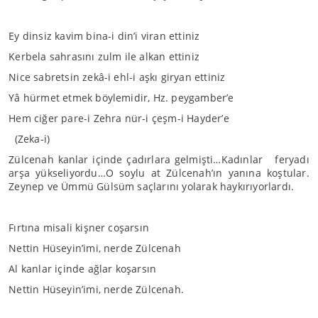
Ey dinsiz kavim bina-i din’i viran ettiniz
Kerbela sahrasını zulm ile alkan ettiniz
Nice sabretsin zekâ-i ehl-i aşkı giryan ettiniz
Yâ hürmet etmek böylemidir, Hz. peygamber’e
Hem ciğer pare-i Zehra nür-i çeşm-i Hayder’e
(Zeka-i)
Zülcenah kanlar içinde çadırlara gelmişti…Kadınlar feryadı
arşa yükseliyordu…O soylu at Zülcenah’ın yanına koştular.
Zeynep ve Ümmü Gülsüm saçlarını yolarak haykırıyorlardı.
Fırtına misali kişner coşarsın
Nettin Hüseyin’imi, nerde Zülcenah
Al kanlar içinde ağlar koşarsın
Nettin Hüseyin’imi, nerde Zülcenah.