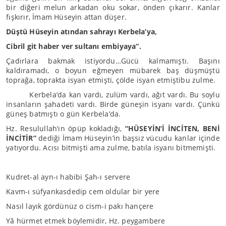
bir diğeri melun arkadan oku sokar, önden çıkarır. Kanlar
fışkırır, İmam Hüseyin attan düşer.
Düştü Hüseyin atından sahrayı Kerbela’ya,
Cibril git haber ver sultanı embiyaya”.
Çadırlara bakmak istiyordu…Gücü kalmamıştı. Başını
kaldıramadı, o boyun eğmeyen mübarek baş düşmüştü
toprağa, toprakta isyan etmişti, çölde isyan etmiştibu zulme.
Kerbela’da kan vardı, zulüm vardı, ağıt vardı. Bu soylu
insanların şahadeti vardı. Birde güneşin isyanı vardı. Çünkü
güneş batmıştı o gün Kerbela’da.
Hz. Resulullah’ın öpüp kokladığı,
“HÜSEYİN’İ İNCİTEN, BENİ
İNCİTİR”
dediği İmam Hüseyin’in başsız vücudu kanlar içinde
yatıyordu. Acısı bitmişti ama zulme, batıla isyanı bitmemişti.
Kudret-al ayn-ı habibi Şah-ı servere
Kavm-ı süfyankasdedip cem oldular bir yere
Nasıl layık gördünüz o cism-i pakı hançere
Yâ hürmet etmek böylemidir, Hz. peygambere