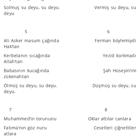
Solmuş su deyu, su deyu. Vermiş su deyu, su
deyu
5 6
Ali Asker masum çağında Ferman böylemiydi
Hak’tan
Kerbelanın sıcağında Yezid korkmadı
Allah’tan
Babasının kucağında Şah Hüseyin’im
zükenahtan
Ölmüş su deyu, su deyu. Düşmüş su deyu, su
deyu.
7 8
Muhammed’in torununu Oklar attılar canlara
Fatıma’nın göz nuru Cesetleri çiğnettiler
atlara