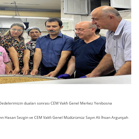
e Dedelerimizin duaları sonrası CEM Vakfı Genel Merkez Yenibosna
ayın Hasan Sezgin ve CEM Vakfı Genel Müdürümüz Sayın Ali İhsan Argunşah