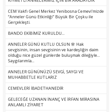
KIYMETLİ ANNELERİMİZ İÇİN BİR ARADAYDIK
CEM Vakfı Genel Merkez Yenibosna Cemevi’mizde
“Anneler Günü Etkinliği” Büyük Bir Çoşku ile
Gerçekleşti.
BANDO EKİBİMİZ KURULDU…
ANNELER GÜNÜ KUTLU OLSUN 🌸 Hak
sevgisinin, insan sevgisinin ve kardeşliğin daim
olduğu nice güzel günlerde buluşmak dileğiyle…
Saygılarımla…
ANNELER GÜNÜNÜZÜ SEVGİ, SAYGI VE
MUHABBETLE KUTLARIZ
CEMEVLERİ İBADETHANEDİR
GELECEĞE UZANAN İNANÇ VE İRFAN MİRASINA
ANLAMLI ZİYARET