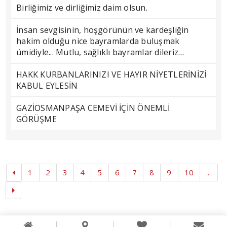
Birliğimiz ve dirliğimiz daim olsun.
İnsan sevgisinin, hoşgörünün ve kardeşliğin
hakim olduğu nice bayramlarda buluşmak
ümidiyle... Mutlu, sağlıklı bayramlar dileriz…
HAKK KURBANLARINIZI VE HAYIR NİYETLERİNİZİ
KABUL EYLESİN
GAZİOSMANPAŞA CEMEVİ İÇİN ÖNEMLİ
GÖRÜŞME
1
2
3
4
5
6
7
8
9
10
...