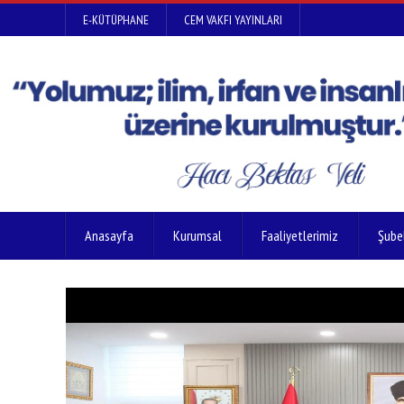
E-KÜTÜPHANE
CEM VAKFI YAYINLARI
Anasayfa
Kurumsal
Faaliyetlerimiz
Şube