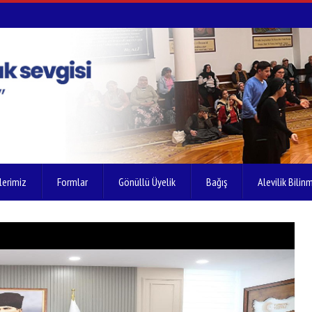
lerimiz
Formlar
Gönüllü Üyelik
Bağış
Alevilik Bilinm