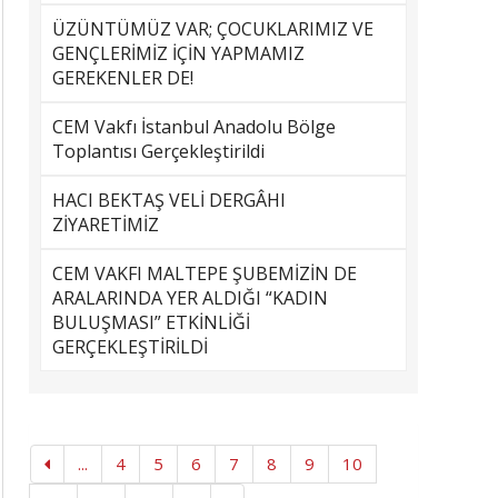
ÜZÜNTÜMÜZ VAR; ÇOCUKLARIMIZ VE
GENÇLERİMİZ İÇİN YAPMAMIZ
GEREKENLER DE!
CEM Vakfı İstanbul Anadolu Bölge
Toplantısı Gerçekleştirildi
HACI BEKTAŞ VELİ DERGÂHI
ZİYARETİMİZ
CEM VAKFI MALTEPE ŞUBEMİZİN DE
ARALARINDA YER ALDIĞI “KADIN
BULUŞMASI” ETKİNLİĞİ
GERÇEKLEŞTİRİLDİ
...
4
5
6
7
8
9
10