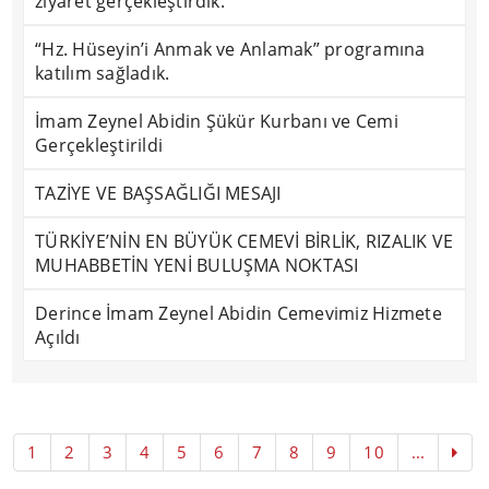
ziyaret gerçekleştirdik.
“Hz. Hüseyin’i Anmak ve Anlamak” programına
katılım sağladık.
İmam Zeynel Abidin Şükür Kurbanı ve Cemi
Gerçekleştirildi
TAZİYE VE BAŞSAĞLIĞI MESAJI
TÜRKİYE’NİN EN BÜYÜK CEMEVİ BİRLİK, RIZALIK VE
MUHABBETİN YENİ BULUŞMA NOKTASI
Derince İmam Zeynel Abidin Cemevimiz Hizmete
Açıldı
1
2
3
4
5
6
7
8
9
10
...