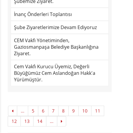
Şubemize Ziyaret.
İnanç Önderleri Toplantısı
Şube Ziyaretlerimize Devam Ediyoruz
CEM Vakfı Yönetiminden,
Gaziosmanpaşa Belediye Başkanlığına
Ziyaret.
Cem Vakfı Kurucu Üyemiz, Değerli
Büyüğümüz Cem Aslandoğan Hakk'a
Yürümüştür.
...
5
6
7
8
9
10
11
12
13
14
...