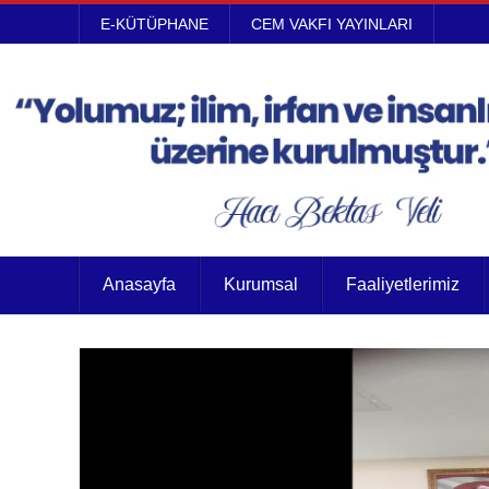
E-KÜTÜPHANE
CEM VAKFI YAYINLARI
Anasayfa
Kurumsal
Faaliyetlerimiz