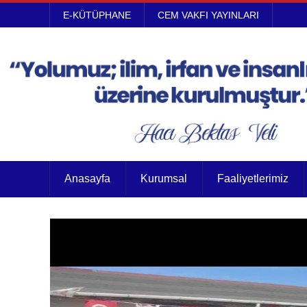
E-KÜTÜPHANE
CEM VAKFI YAYINLARI
Anasayfa
Kurumsal
Faaliyetlerimiz