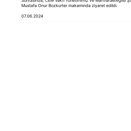
Sonrasında, CEM Vakfı Yönetimimiz ve Marmaraereğlisi Şu
Mustafa Onur Bozkurter makamında ziyaret edildi.
07.06.2024