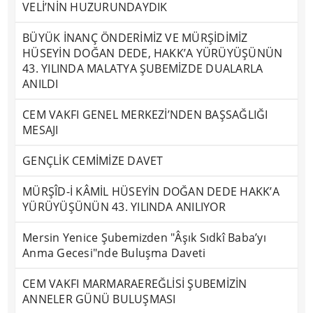
VELİ’NİN HUZURUNDAYDIK
BÜYÜK İNANÇ ÖNDERİMİZ VE MÜRŞİDİMİZ
HÜSEYİN DOĞAN DEDE, HAKK’A YÜRÜYÜŞÜNÜN
43. YILINDA MALATYA ŞUBEMİZDE DUALARLA
ANILDI
CEM VAKFI GENEL MERKEZİ’NDEN BAŞSAĞLIĞI
MESAJI
GENÇLİK CEMİMİZE DAVET
MÜRŞÎD-İ KÂMİL HÜSEYİN DOĞAN DEDE HAKK’A
YÜRÜYÜŞÜNÜN 43. YILINDA ANILIYOR
Mersin Yenice Şubemizden "Âşık Sıdkî Baba’yı
Anma Gecesi"nde Buluşma Daveti
CEM VAKFI MARMARAEREĞLİSİ ŞUBEMİZİN
ANNELER GÜNÜ BULUŞMASI