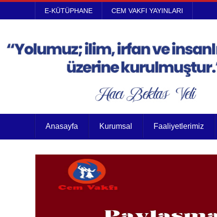
E-KÜTÜPHANE
CEM VAKFI YAYINLARI
Anasayfa
Kurumsal
Faaliyetlerimiz