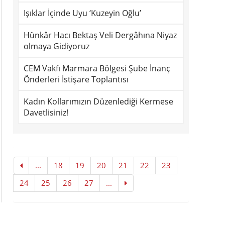
Işıklar İçinde Uyu ‘Kuzeyin Oğlu’
Hünkâr Hacı Bektaş Veli Dergâhına Niyaz
olmaya Gidiyoruz
CEM Vakfı Marmara Bölgesi Şube İnanç
Önderleri İstişare Toplantısı
Kadın Kollarımızın Düzenlediği Kermese
Davetlisiniz!
...
18
19
20
21
22
23
24
25
26
27
...