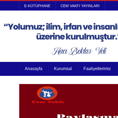
E-KÜTÜPHANE
CEM VAKFI YAYINLARI
Anasayfa
Kurumsal
Faaliyetlerimiz