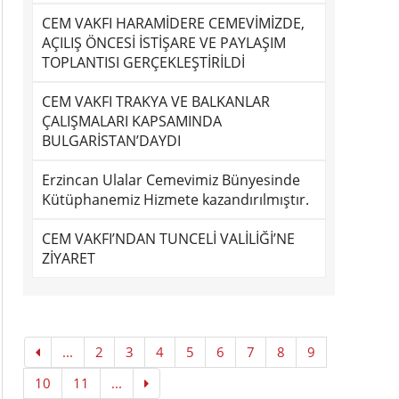
CEM VAKFI HARAMİDERE CEMEVİMİZDE,
AÇILIŞ ÖNCESİ İSTİŞARE VE PAYLAŞIM
TOPLANTISI GERÇEKLEŞTİRİLDİ
CEM VAKFI TRAKYA VE BALKANLAR
ÇALIŞMALARI KAPSAMINDA
BULGARİSTAN’DAYDI
Erzincan Ulalar Cemevimiz Bünyesinde
Kütüphanemiz Hizmete kazandırılmıştır.
CEM VAKFI’NDAN TUNCELİ VALİLİĞİ’NE
ZİYARET
...
2
3
4
5
6
7
8
9
10
11
...