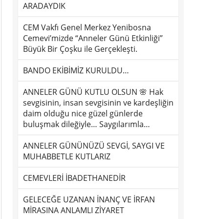
ARADAYDIK
CEM Vakfı Genel Merkez Yenibosna
Cemevi’mizde “Anneler Günü Etkinliği”
Büyük Bir Çoşku ile Gerçekleşti.
BANDO EKİBİMİZ KURULDU…
ANNELER GÜNÜ KUTLU OLSUN 🌸 Hak
sevgisinin, insan sevgisinin ve kardeşliğin
daim olduğu nice güzel günlerde
buluşmak dileğiyle… Saygılarımla…
ANNELER GÜNÜNÜZÜ SEVGİ, SAYGI VE
MUHABBETLE KUTLARIZ
CEMEVLERİ İBADETHANEDİR
GELECEĞE UZANAN İNANÇ VE İRFAN
MİRASINA ANLAMLI ZİYARET