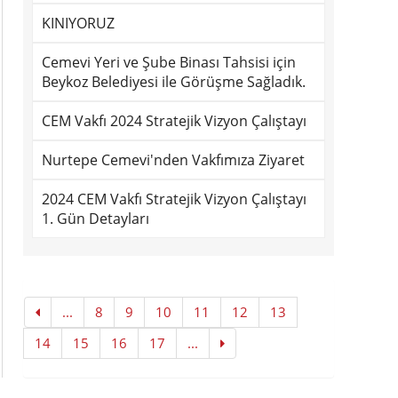
KINIYORUZ
Cemevi Yeri ve Şube Binası Tahsisi için
Beykoz Belediyesi ile Görüşme Sağladık.
CEM Vakfı 2024 Stratejik Vizyon Çalıştayı
Nurtepe Cemevi'nden Vakfımıza Ziyaret
2024 CEM Vakfı Stratejik Vizyon Çalıştayı
1. Gün Detayları
...
8
9
10
11
12
13
14
15
16
17
...