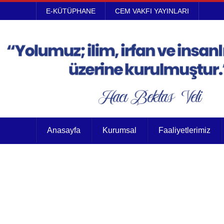
E-KÜTÜPHANE
CEM VAKFI YAYINLARI
Anasayfa
Kurumsal
Faaliyetlerimiz