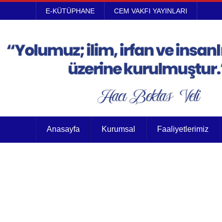
E-KÜTÜPHANE
CEM VAKFI YAYINLARI
Anasayfa
Kurumsal
Faaliyetlerimiz