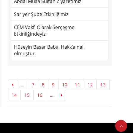
Abdal Musa Sultan Ziyaretimiz
Sarıyer Şube Etkinliğimiz
CEM Vakfı Olarak Serçeşme
Etkinliğindeyiz.
Hüseyin Başar Baba, Hakk’a nail
olmuştur.
...
7
8
9
10
11
12
13
14
15
16
...