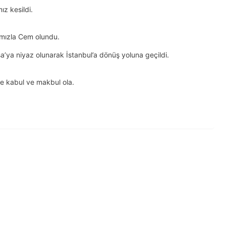
ız kesildi.
ımızla Cem olundu.
a’ya niyaz olunarak İstanbul’a dönüş yoluna geçildi.
nde kabul ve makbul ola.