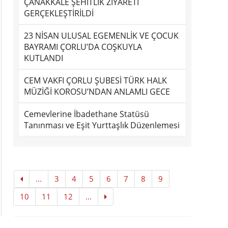
ÇANAKKALE ŞEHİTLİK ZİYARETİ
GERÇEKLEŞTİRİLDİ
23 NİSAN ULUSAL EGEMENLİK VE ÇOCUK
BAYRAMI ÇORLU’DA COŞKUYLA
KUTLANDI
CEM VAKFI ÇORLU ŞUBESİ TÜRK HALK
MÜZİĞİ KOROSU’NDAN ANLAMLI GECE
Cemevlerine İbadethane Statüsü
Tanınması ve Eşit Yurttaşlık Düzenlemesi
...
3
4
5
6
7
8
9
10
11
12
...