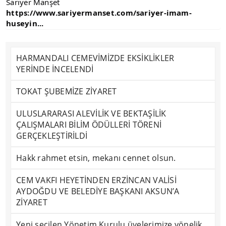
Sarıyer Manşet
https://www.sariyermanset.com/sariyer-imam-
huseyin...
HARMANDALI CEMEVİMİZDE EKSİKLİKLER
YERİNDE İNCELENDİ
TOKAT ŞUBEMİZE ZİYARET
ULUSLARARASI ALEVİLİK VE BEKTAŞİLİK
ÇALIŞMALARI BİLİM ÖDÜLLERİ TÖRENİ
GERÇEKLEŞTİRİLDİ
Hakk rahmet etsin, mekanı cennet olsun.
CEM VAKFI HEYETİNDEN ERZİNCAN VALİSİ
AYDOĞDU VE BELEDİYE BAŞKANI AKSUN’A
ZİYARET
Yeni seçilen Yönetim Kurulu üyelerimize yönelik