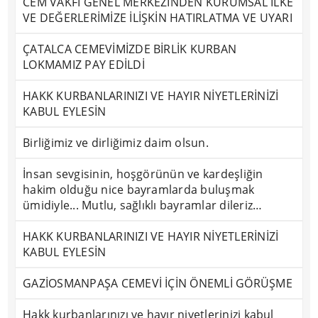
CEM VAKFI GENEL MERKEZİNDEN KURUMSAL İLKE
VE DEĞERLERİMİZE İLİŞKİN HATIRLATMA VE UYARI
ÇATALCA CEMEVİMİZDE BİRLİK KURBAN
LOKMAMIZ PAY EDİLDİ
HAKK KURBANLARINIZI VE HAYIR NİYETLERİNİZİ
KABUL EYLESİN
Birliğimiz ve dirliğimiz daim olsun.
İnsan sevgisinin, hoşgörünün ve kardeşliğin
hakim olduğu nice bayramlarda buluşmak
ümidiyle... Mutlu, sağlıklı bayramlar dileriz…
HAKK KURBANLARINIZI VE HAYIR NİYETLERİNİZİ
KABUL EYLESİN
GAZİOSMANPAŞA CEMEVİ İÇİN ÖNEMLİ GÖRÜŞME
Hakk kurbanlarınızı ve hayır niyetlerinizi kabul