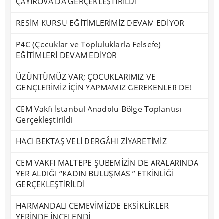
ÇAYIROVA’DA GERÇEKLEŞTİRİLDİ
RESİM KURSU EĞİTİMLERİMİZ DEVAM EDİYOR
P4C (Çocuklar ve Topluluklarla Felsefe)
EĞİTİMLERİ DEVAM EDİYOR
ÜZÜNTÜMÜZ VAR; ÇOCUKLARIMIZ VE
GENÇLERİMİZ İÇİN YAPMAMIZ GEREKENLER DE!
CEM Vakfı İstanbul Anadolu Bölge Toplantısı
Gerçekleştirildi
HACI BEKTAŞ VELİ DERGÂHI ZİYARETİMİZ
CEM VAKFI MALTEPE ŞUBEMİZİN DE ARALARINDA
YER ALDIĞI “KADIN BULUŞMASI” ETKİNLİĞİ
GERÇEKLEŞTİRİLDİ
HARMANDALI CEMEVİMİZDE EKSİKLİKLER
YERİNDE İNCELENDİ