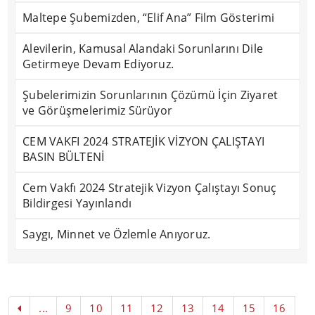
Maltepe Şubemizden, “Elif Ana” Film Gösterimi
Alevilerin, Kamusal Alandaki Sorunlarını Dile
Getirmeye Devam Ediyoruz.
Şubelerimizin Sorunlarının Çözümü İçin Ziyaret
ve Görüşmelerimiz Sürüyor
CEM VAKFI 2024 STRATEJİK VİZYON ÇALIŞTAYI
BASIN BÜLTENİ
Cem Vakfı 2024 Stratejik Vizyon Çalıştayı Sonuç
Bildirgesi Yayınlandı
Saygı, Minnet ve Özlemle Anıyoruz.
...
9
10
11
12
13
14
15
16