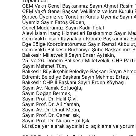
Toplantıda;
CEM Vakfı Genel Başkanımız Sayın Ahmet Rasim 
CEM Vakfı Genel Başkan Vekilimiz ve İcra Kurulu 
Kurucu Üyemiz ve Yönetim Kurulu Üyemiz Sayın A
Üyemiz Sayın Fatoş Güden,
Genel Müdürümüz Sayın Kadir Polat,
Alevi İslam İnanç Hizmetleri Başkanımız Sayın Me
Cem Vakfı İnsan Kaynakları Komite Başkanımız Sa
Ege Bölge Koordinatörümüz Sayın Remzi Akbulut
Cem Vakfı Balıkesir Burhaniye Şube Başkanımız Sa
Balıkesir Milletvekili Sayın Ensar Aytekin,
25. ve 26. Dönem Balıkesir Milletvekili, CHP Part
Sayın Mehmet Tüm,
Balıkesir Büyükşehir Belediye Başkanı Sayın Ahme
Edremit Belediye Başkanı Sayın Mehmet Ertaş,
Balıkesir CHP İl Başkanı Sayın Erden Köybaşı,
Sayın Av. Namık Sofuoğlu,
Sayın Doğan Bermek,
Sayın Prof. Dr. Halil Çivi,
Sayın Prof. Dr. Ali Yaman,
Sayın Av. Dr. Umut Metin,
Sayın Prof. Dr. Caner Işık,
Sayın Prof. Dr. Nuran Erol Işık
kürsüde yer alarak aydınlatıcı açıklama ve yoruml