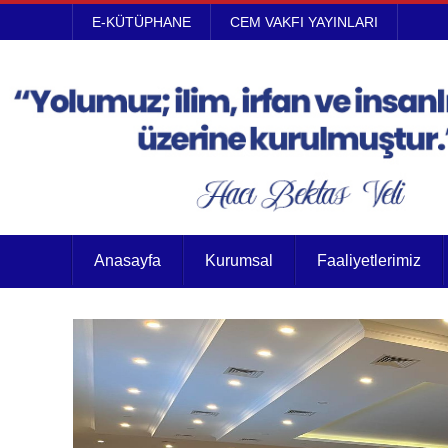
E-KÜTÜPHANE
CEM VAKFI YAYINLARI
Anasayfa
Kurumsal
Faaliyetlerimiz