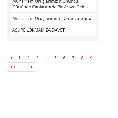
Muharrem Oruçlarımızın Onuncu
Gününde Canlarımızla Bir Araya Geldik
Muharrem Oruçlarımızın, Onuncu Günü
AŞURE LOKMAMIZA DAVET
1
2
3
4
5
6
7
8
9
10
...