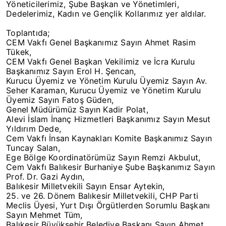
Yöneticilerimiz, Şube Başkan ve Yönetimleri,
Dedelerimiz, Kadın ve Gençlik Kollarımız yer aldılar.
Toplantıda;
CEM Vakfı Genel Başkanımız Sayın Ahmet Rasim
Tükek,
CEM Vakfı Genel Başkan Vekilimiz ve İcra Kurulu
Başkanımız Sayın Erol H. Şencan,
Kurucu Üyemiz ve Yönetim Kurulu Üyemiz Sayın Av.
Seher Karaman, Kurucu Üyemiz ve Yönetim Kurulu
Üyemiz Sayın Fatoş Güden,
Genel Müdürümüz Sayın Kadir Polat,
Alevi İslam İnanç Hizmetleri Başkanımız Sayın Mesut
Yıldırım Dede,
Cem Vakfı İnsan Kaynakları Komite Başkanımız Sayın
Tuncay Salan,
Ege Bölge Koordinatörümüz Sayın Remzi Akbulut,
Cem Vakfı Balıkesir Burhaniye Şube Başkanımız Sayın
Prof. Dr. Gazi Aydın,
Balıkesir Milletvekili Sayın Ensar Aytekin,
25. ve 26. Dönem Balıkesir Milletvekili, CHP Parti
Meclis Üyesi, Yurt Dışı Örgütlerden Sorumlu Başkanı
Sayın Mehmet Tüm,
Balıkesir Büyükşehir Belediye Başkanı Sayın Ahmet