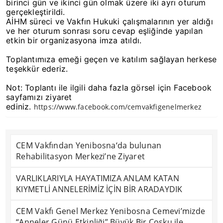
birinci gün ve ikinci gün olmak üzere iki ayrı oturum
gerçekleştirildi.
AİHM süreci ve Vakfın Hukuki çalışmalarının yer aldığı
ve her oturum sonrası soru cevap eşliğinde yapılan
etkin bir organizasyona imza atıldı.
Toplantımıza emeği geçen ve katılım sağlayan herkese
teşekkür ederiz.
Not: Toplantı ile ilgili daha fazla görsel için Facebook
sayfamızı ziyaret
ediniz.
https://www.facebook.com/cemvakfigenelmerkez
CEM Vakfından Yenibosna‘da bulunan
Rehabilitasyon Merkezi’ne Ziyaret
VARLIKLARIYLA HAYATIMIZA ANLAM KATAN
KIYMETLİ ANNELERİMİZ İÇİN BİR ARADAYDIK
CEM Vakfı Genel Merkez Yenibosna Cemevi’mizde
“Anneler Günü Etkinliği” Büyük Bir Çoşku ile