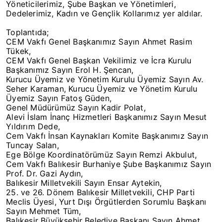
Yöneticilerimiz, Şube Başkan ve Yönetimleri,
Dedelerimiz, Kadın ve Gençlik Kollarımız yer aldılar.
Toplantıda;
CEM Vakfı Genel Başkanımız Sayın Ahmet Rasim
Tükek,
CEM Vakfı Genel Başkan Vekilimiz ve İcra Kurulu
Başkanımız Sayın Erol H. Şencan,
Kurucu Üyemiz ve Yönetim Kurulu Üyemiz Sayın Av.
Seher Karaman, Kurucu Üyemiz ve Yönetim Kurulu
Üyemiz Sayın Fatoş Güden,
Genel Müdürümüz Sayın Kadir Polat,
Alevi İslam İnanç Hizmetleri Başkanımız Sayın Mesut
Yıldırım Dede,
Cem Vakfı İnsan Kaynakları Komite Başkanımız Sayın
Tuncay Salan,
Ege Bölge Koordinatörümüz Sayın Remzi Akbulut,
Cem Vakfı Balıkesir Burhaniye Şube Başkanımız Sayın
Prof. Dr. Gazi Aydın,
Balıkesir Milletvekili Sayın Ensar Aytekin,
25. ve 26. Dönem Balıkesir Milletvekili, CHP Parti
Meclis Üyesi, Yurt Dışı Örgütlerden Sorumlu Başkanı
Sayın Mehmet Tüm,
Balıkesir Büyükşehir Belediye Başkanı Sayın Ahmet