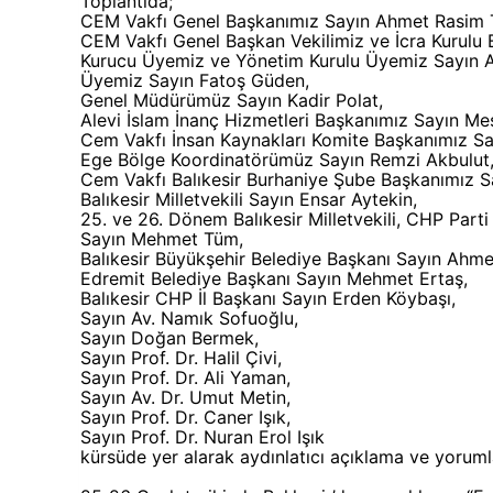
Toplantıda;
CEM Vakfı Genel Başkanımız Sayın Ahmet Rasim 
CEM Vakfı Genel Başkan Vekilimiz ve İcra Kurulu 
Kurucu Üyemiz ve Yönetim Kurulu Üyemiz Sayın A
Üyemiz Sayın Fatoş Güden,
Genel Müdürümüz Sayın Kadir Polat,
Alevi İslam İnanç Hizmetleri Başkanımız Sayın Me
Cem Vakfı İnsan Kaynakları Komite Başkanımız Sa
Ege Bölge Koordinatörümüz Sayın Remzi Akbulut
Cem Vakfı Balıkesir Burhaniye Şube Başkanımız Sa
Balıkesir Milletvekili Sayın Ensar Aytekin,
25. ve 26. Dönem Balıkesir Milletvekili, CHP Part
Sayın Mehmet Tüm,
Balıkesir Büyükşehir Belediye Başkanı Sayın Ahme
Edremit Belediye Başkanı Sayın Mehmet Ertaş,
Balıkesir CHP İl Başkanı Sayın Erden Köybaşı,
Sayın Av. Namık Sofuoğlu,
Sayın Doğan Bermek,
Sayın Prof. Dr. Halil Çivi,
Sayın Prof. Dr. Ali Yaman,
Sayın Av. Dr. Umut Metin,
Sayın Prof. Dr. Caner Işık,
Sayın Prof. Dr. Nuran Erol Işık
kürsüde yer alarak aydınlatıcı açıklama ve yoruml