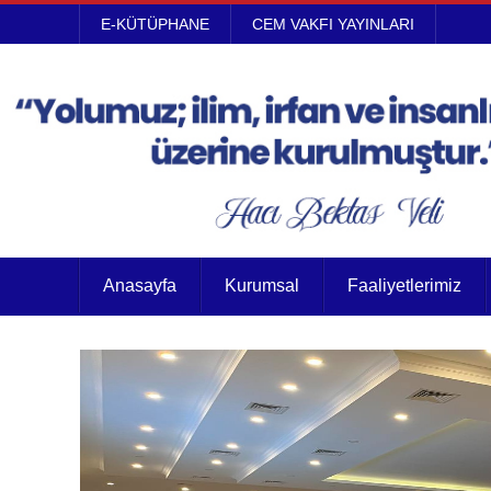
E-KÜTÜPHANE
CEM VAKFI YAYINLARI
Anasayfa
Kurumsal
Faaliyetlerimiz