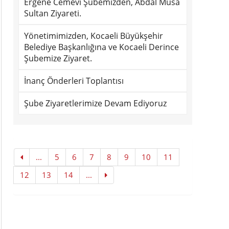
Ergene Cemevi Şubemizden, Abdal Musa
Sultan Ziyareti.
Yönetimimizden, Kocaeli Büyükşehir
Belediye Başkanlığına ve Kocaeli Derince
Şubemize Ziyaret.
İnanç Önderleri Toplantısı
Şube Ziyaretlerimize Devam Ediyoruz
...
5
6
7
8
9
10
11
12
13
14
...