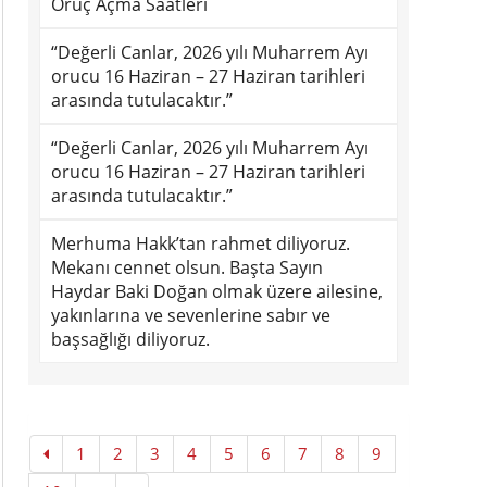
Oruç Açma Saatleri
“Değerli Canlar, 2026 yılı Muharrem Ayı
orucu 16 Haziran – 27 Haziran tarihleri
arasında tutulacaktır.”
“Değerli Canlar, 2026 yılı Muharrem Ayı
orucu 16 Haziran – 27 Haziran tarihleri
arasında tutulacaktır.”
Merhuma Hakk’tan rahmet diliyoruz.
Mekanı cennet olsun. Başta Sayın
Haydar Baki Doğan olmak üzere ailesine,
yakınlarına ve sevenlerine sabır ve
başsağlığı diliyoruz.
1
2
3
4
5
6
7
8
9