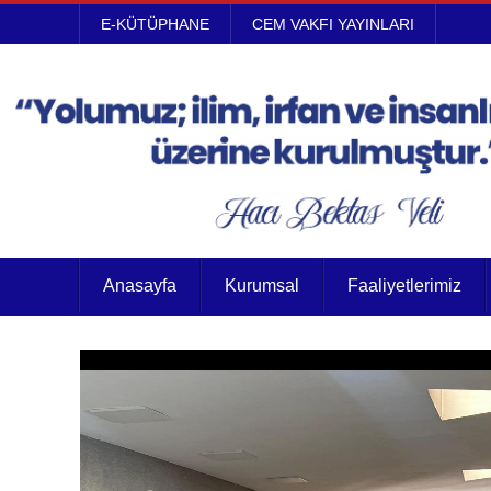
E-KÜTÜPHANE
CEM VAKFI YAYINLARI
Anasayfa
Kurumsal
Faaliyetlerimiz