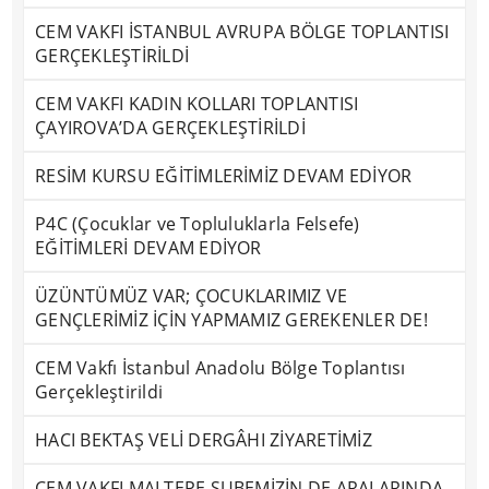
CEM VAKFI İSTANBUL AVRUPA BÖLGE TOPLANTISI
GERÇEKLEŞTİRİLDİ
CEM VAKFI KADIN KOLLARI TOPLANTISI
ÇAYIROVA’DA GERÇEKLEŞTİRİLDİ
RESİM KURSU EĞİTİMLERİMİZ DEVAM EDİYOR
P4C (Çocuklar ve Topluluklarla Felsefe)
EĞİTİMLERİ DEVAM EDİYOR
ÜZÜNTÜMÜZ VAR; ÇOCUKLARIMIZ VE
GENÇLERİMİZ İÇİN YAPMAMIZ GEREKENLER DE!
CEM Vakfı İstanbul Anadolu Bölge Toplantısı
Gerçekleştirildi
HACI BEKTAŞ VELİ DERGÂHI ZİYARETİMİZ
CEM VAKFI MALTEPE ŞUBEMİZİN DE ARALARINDA