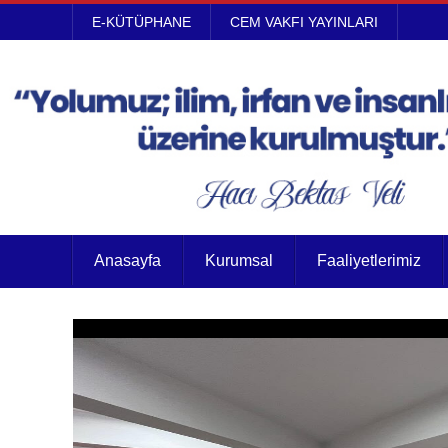
E-KÜTÜPHANE
CEM VAKFI YAYINLARI
Anasayfa
Kurumsal
Faaliyetlerimiz