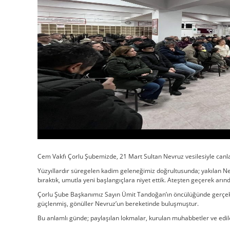
Cem Vakfı Çorlu Şubemizde, 21 Mart Sultan Nevruz vesilesiyle canlar
Yüzyıllardır süregelen kadim geleneğimiz doğrultusunda; yakılan Nev
bıraktık, umutla yeni başlangıçlara niyet ettik. Ateşten geçerek arındı
Çorlu Şube Başkanımız Sayın Ümit Tandoğan’ın öncülüğünde gerçekleşti
güçlenmiş, gönüller Nevruz’un bereketinde buluşmuştur.
Bu anlamlı günde; paylaşılan lokmalar, kurulan muhabbetler ve edile