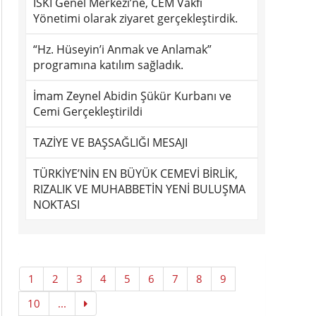
İSKİ Genel Merkezi’ne, CEM Vakfı
Yönetimi olarak ziyaret gerçekleştirdik.
“Hz. Hüseyin’i Anmak ve Anlamak”
programına katılım sağladık.
İmam Zeynel Abidin Şükür Kurbanı ve
Cemi Gerçekleştirildi
TAZİYE VE BAŞSAĞLIĞI MESAJI
TÜRKİYE’NİN EN BÜYÜK CEMEVİ BİRLİK,
RIZALIK VE MUHABBETİN YENİ BULUŞMA
NOKTASI
1
2
3
4
5
6
7
8
9
10
...