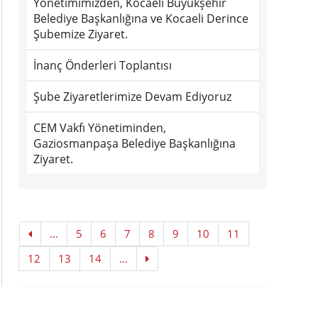
Yönetimimizden, Kocaeli Büyükşehir
Belediye Başkanlığına ve Kocaeli Derince
Şubemize Ziyaret.
İnanç Önderleri Toplantısı
Şube Ziyaretlerimize Devam Ediyoruz
CEM Vakfı Yönetiminden,
Gaziosmanpaşa Belediye Başkanlığına
Ziyaret.
...
5
6
7
8
9
10
11
12
13
14
...