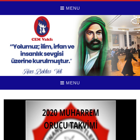
MENU
MENU