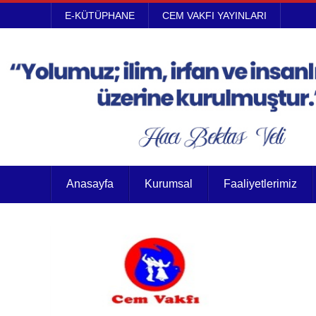
E-KÜTÜPHANE
CEM VAKFI YAYINLARI
Anasayfa
Kurumsal
Faaliyetlerimiz