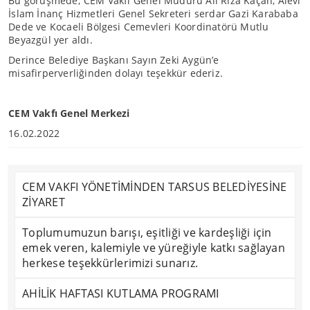
Bu görüşmede; CEM Vakfı Genel Müdürü Ali Rıza Kaçan, Alevi
İslam İnanç Hizmetleri Genel Sekreteri serdar Gazi Karababa
Dede ve Kocaeli Bölgesi Cemevleri Koordinatörü Mutlu
Beyazgül yer aldı.
Derince Belediye Başkanı Sayın Zeki Aygün’e
misafirperverliğinden dolayı teşekkür ederiz.
CEM Vakfı Genel Merkezi
16.02.2022
CEM VAKFI YÖNETİMİNDEN TARSUS BELEDİYESİNE
ZİYARET
Toplumumuzun barışı, eşitliği ve kardeşliği için
emek veren, kalemiyle ve yüreğiyle katkı sağlayan
herkese teşekkürlerimizi sunarız.
AHİLİK HAFTASI KUTLAMA PROGRAMI