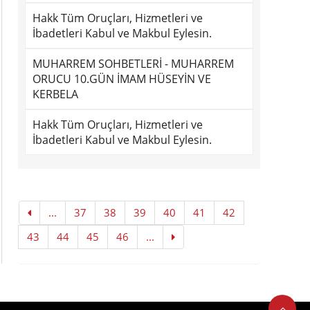
Hakk Tüm Oruçları, Hizmetleri ve
İbadetleri Kabul ve Makbul Eylesin.
MUHARREM SOHBETLERİ - MUHARREM
ORUCU 10.GÜN İMAM HÜSEYİN VE
KERBELA
Hakk Tüm Oruçları, Hizmetleri ve
İbadetleri Kabul ve Makbul Eylesin.
...
37
38
39
40
41
42
43
44
45
46
...