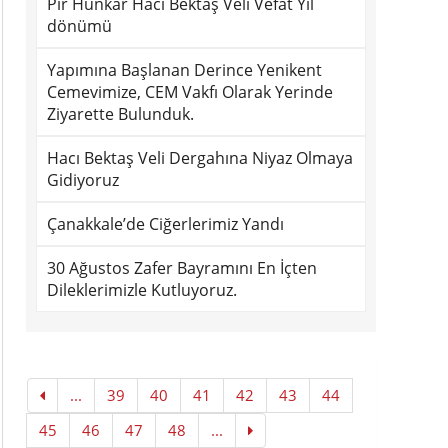
Pir Hünkar Hacı Bektaş Veli Vefat Yıl
dönümü
Yapımına Başlanan Derince Yenikent
Cemevimize, CEM Vakfı Olarak Yerinde
Ziyarette Bulunduk.
Hacı Bektaş Veli Dergahına Niyaz Olmaya
Gidiyoruz
Çanakkale’de Ciğerlerimiz Yandı
30 Ağustos Zafer Bayramını En İçten
Dileklerimizle Kutluyoruz.
...
39
40
41
42
43
44
45
46
47
48
...