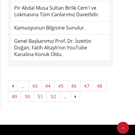
Pir Abdal Musa Sultan Birlik Cem'i ve
Lokmasına Tüm Canlarımız Davetlidir.
Kamuoyunun Bilgisine Sunulur.
Genel Başkanımız Prof. Dr. İzzettin
Doğan, Fatih Altaylı’nın YouTube
Kanalına Konuk Oldu.
...
43
44
45
46
47
48
49
50
51
52
...