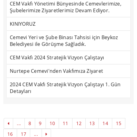
CEM Vakfı Yönetimi Bünyesinde Cemevlerimize,
Şubelerimize Ziyaretlerimiz Devam Ediyor.
KINIYORUZ
Cemevi Yeri ve Şube Binası Tahsisi için Beykoz
Belediyesi ile Görüşme Sağladık.
CEM Vakfı 2024 Stratejik Vizyon Çalıştayı
Nurtepe Cemevi'nden Vakfımıza Ziyaret
2024 CEM Vakfı Stratejik Vizyon Çalıştayı 1. Gün
Detayları
...
8
9
10
11
12
13
14
15
16
17
...