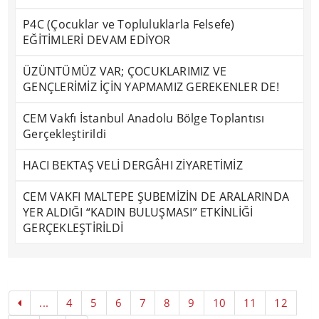
P4C (Çocuklar ve Topluluklarla Felsefe)
EĞİTİMLERİ DEVAM EDİYOR
ÜZÜNTÜMÜZ VAR; ÇOCUKLARIMIZ VE
GENÇLERİMİZ İÇİN YAPMAMIZ GEREKENLER DE!
CEM Vakfı İstanbul Anadolu Bölge Toplantısı
Gerçekleştirildi
HACI BEKTAŞ VELİ DERGÂHI ZİYARETİMİZ
CEM VAKFI MALTEPE ŞUBEMİZİN DE ARALARINDA
YER ALDIĞI “KADIN BULUŞMASI” ETKİNLİĞİ
GERÇEKLEŞTİRİLDİ
...
4
5
6
7
8
9
10
11
12