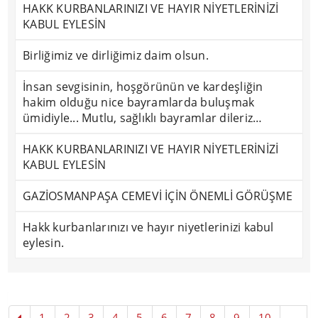
HAKK KURBANLARINIZI VE HAYIR NİYETLERİNİZİ
KABUL EYLESİN
Birliğimiz ve dirliğimiz daim olsun.
İnsan sevgisinin, hoşgörünün ve kardeşliğin
hakim olduğu nice bayramlarda buluşmak
ümidiyle... Mutlu, sağlıklı bayramlar dileriz…
HAKK KURBANLARINIZI VE HAYIR NİYETLERİNİZİ
KABUL EYLESİN
GAZİOSMANPAŞA CEMEVİ İÇİN ÖNEMLİ GÖRÜŞME
Hakk kurbanlarınızı ve hayır niyetlerinizi kabul
eylesin.
1
2
3
4
5
6
7
8
9
10
...