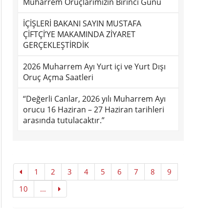
Muharrem Oruçlarımızın Birinci Günü
İÇİŞLERİ BAKANI SAYIN MUSTAFA
ÇİFTÇİ’YE MAKAMINDA ZİYARET
GERÇEKLEŞTİRDİK
2026 Muharrem Ayı Yurt içi ve Yurt Dışı
Oruç Açma Saatleri
“Değerli Canlar, 2026 yılı Muharrem Ayı
orucu 16 Haziran – 27 Haziran tarihleri
arasında tutulacaktır.”
1
2
3
4
5
6
7
8
9
10
...