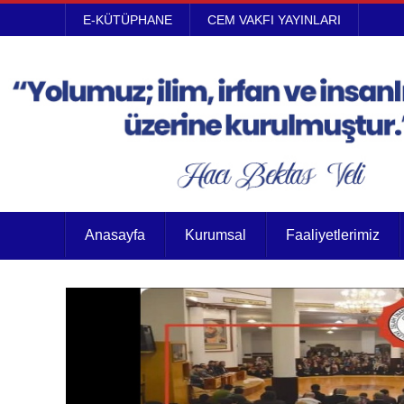
E-KÜTÜPHANE
CEM VAKFI YAYINLARI
Anasayfa
Kurumsal
Faaliyetlerimiz