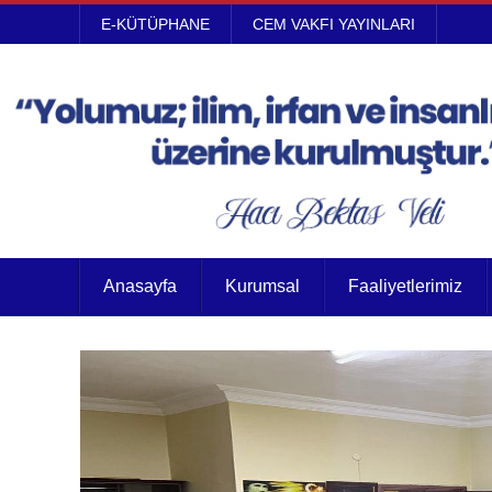
E-KÜTÜPHANE
CEM VAKFI YAYINLARI
Anasayfa
Kurumsal
Faaliyetlerimiz