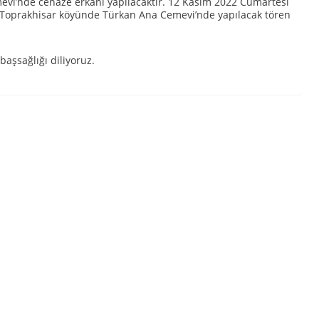
vi’nde cenaze erkanı yapılacaktır. 12 Kasım 2022 Cumartesi
Toprakhisar köyünde Türkan Ana Cemevi’nde yapılacak tören
aşsağlığı diliyoruz.