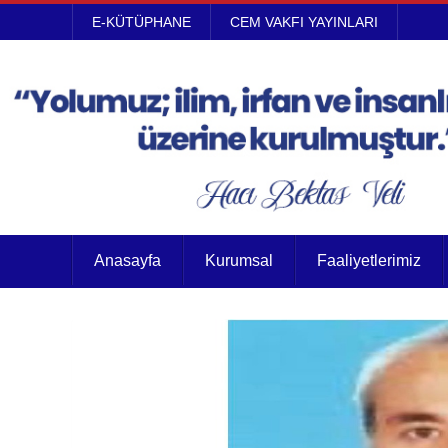
E-KÜTÜPHANE
CEM VAKFI YAYINLARI
Anasayfa
Kurumsal
Faaliyetlerimiz