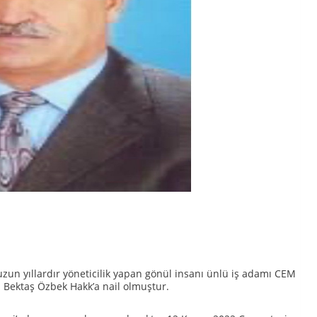
uzun yıllardır yöneticilik yapan gönül insanı ünlü iş adamı CEM
n Bektaş Özbek Hakk’a nail olmuştur.