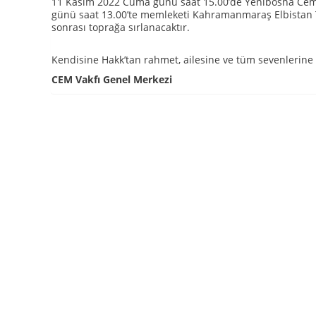
11 Kasım 2022 Cuma günü saat 15.00’de Yenibosna Ceme
günü saat 13.00’te memleketi Kahramanmaraş Elbistan 
sonrası toprağa sırlanacaktır.
Kendisine Hakk’tan rahmet, ailesine ve tüm sevenlerine b
CEM Vakfı Genel Merkezi