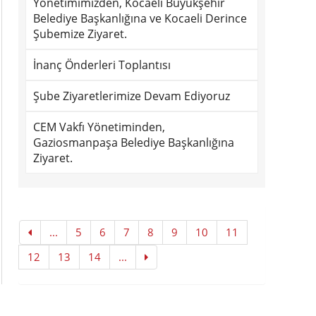
Yönetimimizden, Kocaeli Büyükşehir
Belediye Başkanlığına ve Kocaeli Derince
Şubemize Ziyaret.
İnanç Önderleri Toplantısı
Şube Ziyaretlerimize Devam Ediyoruz
CEM Vakfı Yönetiminden,
Gaziosmanpaşa Belediye Başkanlığına
Ziyaret.
...
5
6
7
8
9
10
11
12
13
14
...