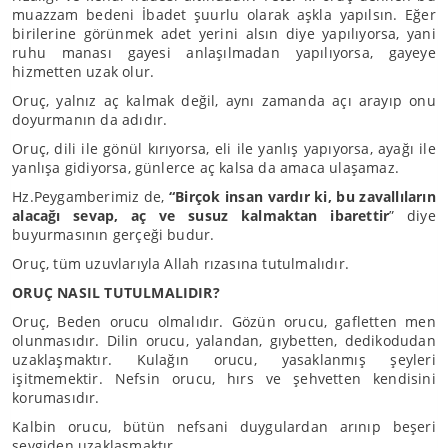
muazzam bedeni İbadet şuurlu olarak aşkla yapılsın. Eğer
birilerine görünmek adet yerini alsın diye yapılıyorsa, yani
ruhu manası gayesi anlaşılmadan yapılıyorsa, gayeye
hizmetten uzak olur.
Oruç, yalnız aç kalmak değil, aynı zamanda açı arayıp onu
doyurmanın da adıdır.
Oruç, dili ile gönül kırıyorsa, eli ile yanlış yapıyorsa, ayağı ile
yanlışa gidiyorsa, günlerce aç kalsa da amaca ulaşamaz.
Hz.Peygamberimiz de,
“Birçok insan vardır ki, bu zavallıların
alacağı sevap, aç ve susuz kalmaktan ibarettir
” diye
buyurmasının gerçeği budur.
Oruç, tüm uzuvlarıyla Allah rızasına tutulmalıdır.
ORUÇ NASIL TUTULMALIDIR?
Oruç, Beden orucu olmalıdır. Gözün orucu, gafletten men
olunmasıdır. Dilin orucu, yalandan, gıybetten, dedikodudan
uzaklaşmaktır. Kulağın orucu, yasaklanmış şeyleri
işitmemektir. Nefsin orucu, hırs ve şehvetten kendisini
korumasıdır.
Kalbin orucu, bütün nefsani duygulardan arınıp beşeri
sevgiden uzaklaşmaktır.