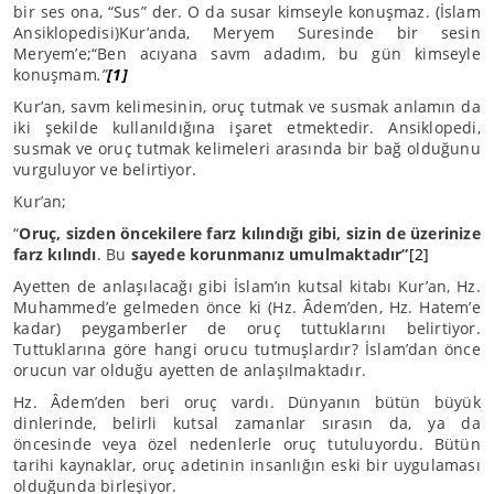
bir ses ona, “Sus” der. O da susar kimseyle konuşmaz. (İslam
Ansiklopedisi)Kur’anda, Meryem Suresinde bir sesin
Meryem’e;“Ben acıyana savm adadım, bu gün kimseyle
konuşmam
.”
[1]
Kur’an, savm kelimesinin, oruç tutmak ve susmak anlamın da
iki şekilde kullanıldığına işaret etmektedir. Ansiklopedi,
susmak ve oruç tutmak kelimeleri arasında bir bağ olduğunu
vurguluyor ve belirtiyor.
Kur’an;
“
Oruç, sizden öncekilere farz kılındığı gibi, sizin de üzerinize
farz kılındı
. Bu
sayede korunmanız umulmaktadır”
[2]
Ayetten de anlaşılacağı gibi İslam’ın kutsal kitabı Kur’an, Hz.
Muhammed’e gelmeden önce ki (Hz. Âdem’den, Hz. Hatem’e
kadar) peygamberler de oruç tuttuklarını belirtiyor.
Tuttuklarına göre hangi orucu tutmuşlardır? İslam’dan önce
orucun var olduğu ayetten de anlaşılmaktadır.
Hz. Âdem’den beri oruç vardı. Dünyanın bütün büyük
dinlerinde, belirli kutsal zamanlar sırasın da, ya da
öncesinde veya özel nedenlerle oruç tutuluyordu. Bütün
tarihi kaynaklar, oruç adetinin insanlığın eski bir uygulaması
olduğunda birleşiyor.