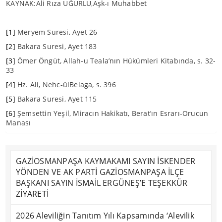
KAYNAK:Ali Rıza UĞURLU,Aşk-ı Muhabbet
[1]
Meryem Suresi, Ayet 26
[2]
Bakara Suresi, Ayet 183
[3]
Ömer Öngüt, Allah-u Teala’nın Hükümleri Kitabında, s. 32-
33
[4]
Hz. Ali, Nehc-ülBelaga, s. 396
[5]
Bakara Suresi, Ayet 115
[6]
Şemsettin Yeşil, Miracın Hakikatı, Berat’ın Esrarı-Orucun
Manası
GAZİOSMANPAŞA KAYMAKAMI SAYIN İSKENDER
YÖNDEN VE AK PARTİ GAZİOSMANPAŞA İLÇE
BAŞKANI SAYIN İSMAİL ERGÜNEŞ’E TEŞEKKÜR
ZİYARETİ
2026 Aleviliğin Tanıtım Yılı Kapsamında ‘Alevilik