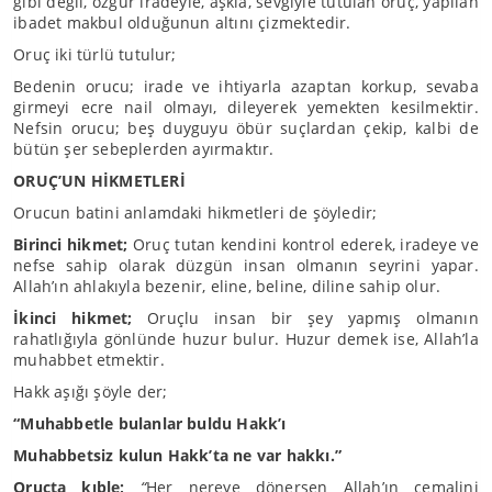
gibi değil, özgür iradeyle, aşkla, sevgiyle tutulan oruç, yapılan
ibadet makbul olduğunun altını çizmektedir.
Oruç iki türlü tutulur;
Bedenin orucu; irade ve ihtiyarla azaptan korkup, sevaba
girmeyi ecre nail olmayı, dileyerek yemekten kesilmektir.
Nefsin orucu; beş duyguyu öbür suçlardan çekip, kalbi de
bütün şer sebeplerden ayırmaktır.
ORUÇ’UN HİKMETLERİ
Orucun batini anlamdaki hikmetleri de şöyledir;
Birinci hikmet;
Oruç tutan kendini kontrol ederek, iradeye ve
nefse sahip olarak düzgün insan olmanın seyrini yapar.
Allah’ın ahlakıyla bezenir, eline, beline, diline sahip olur.
İkinci hikmet;
Oruçlu insan bir şey yapmış olmanın
rahatlığıyla gönlünde huzur bulur. Huzur demek ise, Allah’la
muhabbet etmektir.
Hakk aşığı şöyle der;
“Muhabbetle bulanlar buldu Hakk’ı
Muhabbetsiz kulun Hakk’ta ne var hakkı.”
Oruçta kıble;
“
Her nereye dönersen Allah’ın cemalini