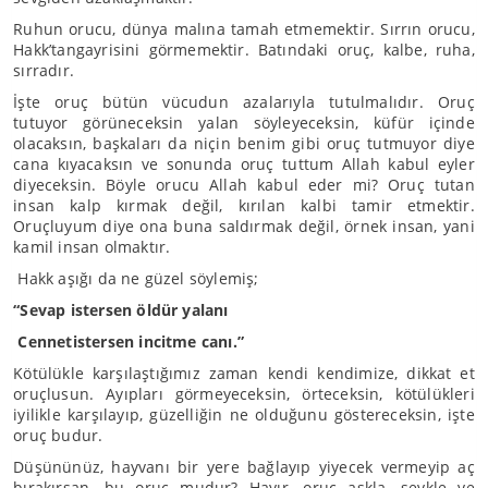
Ruhun orucu, dünya malına tamah etmemektir. Sırrın orucu,
Hakk’tangayrisini görmemektir. Batındaki oruç, kalbe, ruha,
sırradır.
İşte oruç bütün vücudun azalarıyla tutulmalıdır. Oruç
tutuyor görüneceksin yalan söyleyeceksin, küfür içinde
olacaksın, başkaları da niçin benim gibi oruç tutmuyor diye
cana kıyacaksın ve sonunda oruç tuttum Allah kabul eyler
diyeceksin. Böyle orucu Allah kabul eder mi? Oruç tutan
insan kalp kırmak değil, kırılan kalbi tamir etmektir.
Oruçluyum diye ona buna saldırmak değil, örnek insan, yani
kamil insan olmaktır.
Hakk aşığı da ne güzel söylemiş;
“Sevap istersen öldür yalanı
Cennetistersen incitme canı.”
Kötülükle karşılaştığımız zaman kendi kendimize, dikkat et
oruçlusun. Ayıpları görmeyeceksin, örteceksin, kötülükleri
iyilikle karşılayıp, güzelliğin ne olduğunu göstereceksin, işte
oruç budur.
Düşününüz, hayvanı bir yere bağlayıp yiyecek vermeyip aç
bırakırsan, bu oruç mudur? Hayır, oruç aşkla, şevkle ve