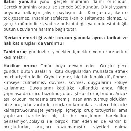
Batini yönü:
Bu yönü, gerçek müminin daimi orucudur.
Gerçek müminin orucu ise senede 365 gündür. O kişi yaşamı
boyunca halk için çalışır, paylaşımcıdır. Komşusu aç iken o
tok gezemez. İnsanlar sefalette iken o saltanatta olamaz. O
gerçek mümindir ki, sadece nefsini değil, yani midesini değil,
bütün uzuvlarını harama bağlı tutar.
“
Şeriatın emrettiği zahiri orucun yanında ayrıca tarikat ve
hakikat oruçları da vardır”
[3]
Zahiri oruç
: gündüzleri yemekten içmekten ve mukarenetten
kesilmektir.
Hakikat orucu:
Ömür boyu devam eder. Oruçlu, gece
gündüz bütün azalarını kötü duygulardan muhafaza etmek
mecburiyetindedir. Gıybet etmez, hiç bir fenalık düşünmez,
kimseye zulmetmez, dövmez, sövmez, duygularını kötüye
kullanmaz. Duygularını kötülüğe kullandığı anda, fiilen
yapmasa da orucu bozulmuş olur. İşte asıl oruç budur. Ancak
asıl orucun manasına erememiş insanların tutmuş oldukları
nice oruçlular vardır ki, oruçlarından onlara sadece bir açlık
kalmıştır.Görünüşte yemeyip, içmeyip oruç tutuyorlar, ama
yaptıkları hareketler hiç de bir oruçlunun hareketine
benzemiyor.Dolayısı ile birçok iftar edenler de vardır ki
oruçludurlar, oruçları bozulmamıştır. Niyetleri daima