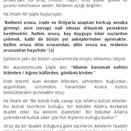
şuurlu tutulmanın adıdır. Midenin açlığı değildir.
Hz.İmam Ali şöyle buyuruyor;
“
Bedenin orucu, irade ve ihtiyarla azaptan korkup sevaba
girmeyi, ecre (sevap) nail olmayı dileyerek yemekten
kesilmektir. Nefsin orucu, beş duyguyu öbür suçlardan
çekmek, kalbi de bütün şer sebeplerinden ayırmaktır.
Kalbin orucu dilin orucundan, dilin orucu ise, midenin
orucundan hayırlıdır
.”
[4]
Şahların şahı da bütün uzuvlarımızla oruçlu olmamızı istiyor.
Bir atasözümüzde şöyle der;
“Mümin korumalı nefsini
kibirden / Ağzını küfürden, gönlünü kirden
.”
Evet önemli olan kinden kibirden, şehvetten, buğuzdan,
azgınlıktan, cürümden, haramdan kısaca bütün
kötülüklerden arınmaktır oruç.
Hz.İmam Ali “Bir bölük halk, sevap için Allah’a kulluk ederler,
bu kulluk tacirlerin kulluğu, bir bölükte Allah’a korkarak
ibadet eder, bu kölenin ibadetidir. Bir bölükse Allah’a
şükrederek kulluk eder işte hür kişilerin kulluğu budur.”
Oruç da bir ibadet olduğuna göre tacirlerin, kölelerin ibadeti