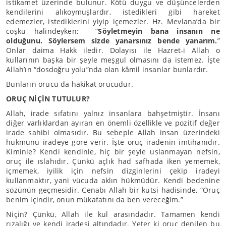
istikamet üzerinde bulunur. Kötü duygu ve düşüncelerden
kendilerini alıkoymuşlardır, istedikleri gibi hareket
edemezler, istediklerini yiyip içemezler. Hz. Mevlana’da bir
coşku halindeyken; “
Söyletmeyin bana insanın ne
olduğunu. Söylersem sizde yanarsınız bende yanarım.
”
Onlar daima Hakk iledir. Dolayısı ile Hazret-i Allah o
kullarının başka bir şeyle meşgul olmasını da istemez. İşte
Allah’ın “dosdoğru yolu”nda olan kâmil insanlar bunlardır.
Bunların orucu da hakikat orucudur.
ORUÇ NİÇİN TUTULUR?
Allah, irade sıfatını yalnız insanlara bahşetmiştir. İnsanı
diğer varlıklardan ayıran en önemli özellikle ve pozitif değer
irade sahibi olmasıdır. Bu sebeple Allah insan üzerindeki
hükmünü iradeye göre verir. İşte oruç iradenin imtihanıdır.
Kiminle? Kendi kendinle, hiç bir şeyle uslanmayan nefsin,
oruç ile ıslahıdır. Çünkü açlık had safhada iken yememek,
içmemek, iyilik için nefsin dizginlerini çekip iradeyi
kullanmaktır, yani vücuda aklın hükmüdür. Kendi bedenine
sözünün geçmesidir. Cenabı Allah bir kutsi hadisinde, “Oruç
benim içindir, onun mükafatını da ben vereceğim.”
Niçin? Çünkü, Allah ile kul arasındadır. Tamamen kendi
rızalığı ve kendi iradesi altındadır. Yeter ki oruç denilen bu