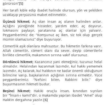
görürsün”
[5]
Her tarafı kıble edip ibadet halinde olursun, yön ve şekilden
uzaklaşıp yeryüzünü mabet edinmektir.
Üçüncü hikmet;
Aç olan insan aç olanın halinden anlar.
Açlığını yüreğinde hisseder, yardım eder, aç doyurur,
lokmasını paylaşır, yaratanına aç olanlar için yalvarır.
Peygamberimiz de; “Komşunuz aç iken, siz tok olup gerçek
mümin olamazsınız” diye buyuruyor.
Cömertlik aşık olanlara mahsustur. Bu hikmetin farkına varır.
Allah cömerttir, cömert olanı da sever, deyip cömertlerle
birlikte cömertlik, makamının sırrına vakıf olursunuz.
Dördüncü hikmet;
Kazancınız yani ekmeğiniz, tuzunuz helal
olmalıdır. Helalından kazanmak lazımdır, kul hakkı yememek
lazımdır. Aç kalarak, kul hakkının ne kadar önemli olduğunun
bilincine varıp, başkalarının açlığının sırrına ermektir. Yüce
peygamberimiz; “Nefsini bilen, Rabbini bilir,” diye
buyurmasının hikmeti budur.
Beşinci hikmet;
Hakiki oruçlu insan, kınından sıyrılan
bir
“
İnsan-ı kamil”dir. o makamda yapılan ibadet “Amel” olup
Hakk’ın dergahına yazılır
.
[6]