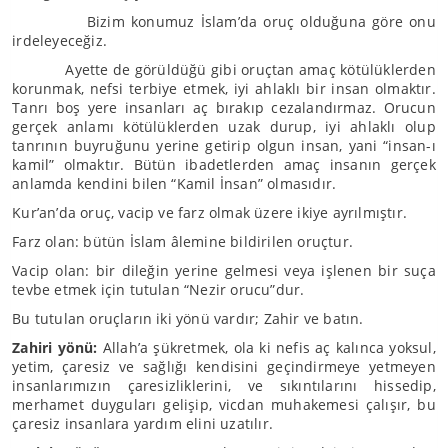
Bizim konumuz İslam’da oruç olduğuna göre onu
irdeleyeceğiz.
Ayette de görüldüğü gibi oruçtan amaç kötülüklerden
korunmak, nefsi terbiye etmek, iyi ahlaklı bir insan olmaktır.
Tanrı boş yere insanları aç bırakıp cezalandırmaz. Orucun
gerçek anlamı kötülüklerden uzak durup, iyi ahlaklı olup
tanrının buyruğunu yerine getirip olgun insan, yani “insan-ı
kamil” olmaktır. Bütün ibadetlerden amaç insanın gerçek
anlamda kendini bilen “Kamil İnsan” olmasıdır.
Kur’an’da oruç, vacip ve farz olmak üzere ikiye ayrılmıştır.
Farz olan: bütün İslam âlemine bildirilen oruçtur.
Vacip olan: bir dileğin yerine gelmesi veya işlenen bir suça
tevbe etmek için tutulan “Nezir orucu”dur.
Bu tutulan oruçların iki yönü vardır; Zahir ve batın.
Zahiri yönü:
Allah’a şükretmek, ola ki nefis aç kalınca yoksul,
yetim, çaresiz ve sağlığı kendisini geçindirmeye yetmeyen
insanlarımızın çaresizliklerini, ve sıkıntılarını hissedip,
merhamet duyguları gelişip, vicdan muhakemesi çalışır, bu
çaresiz insanlara yardım elini uzatılır.