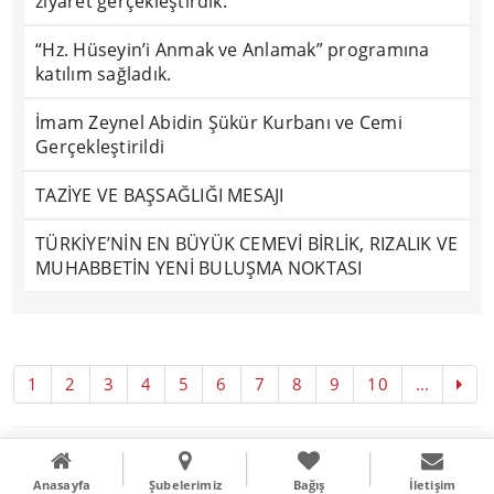
ziyaret gerçekleştirdik.
“Hz. Hüseyin’i Anmak ve Anlamak” programına
katılım sağladık.
İmam Zeynel Abidin Şükür Kurbanı ve Cemi
Gerçekleştirildi
TAZİYE VE BAŞSAĞLIĞI MESAJI
TÜRKİYE’NİN EN BÜYÜK CEMEVİ BİRLİK, RIZALIK VE
MUHABBETİN YENİ BULUŞMA NOKTASI
1
2
3
4
5
6
7
8
9
10
...
Copyright © 2016
Literal Webdizayn
Anasayfa
Şubelerimiz
Bağış
İletişim