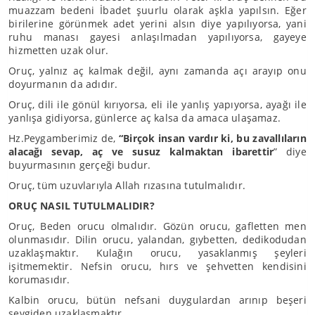
muazzam bedeni İbadet şuurlu olarak aşkla yapılsın. Eğer
birilerine görünmek adet yerini alsın diye yapılıyorsa, yani
ruhu manası gayesi anlaşılmadan yapılıyorsa, gayeye
hizmetten uzak olur.
Oruç, yalnız aç kalmak değil, aynı zamanda açı arayıp onu
doyurmanın da adıdır.
Oruç, dili ile gönül kırıyorsa, eli ile yanlış yapıyorsa, ayağı ile
yanlışa gidiyorsa, günlerce aç kalsa da amaca ulaşamaz.
Hz.Peygamberimiz de,
“Birçok insan vardır ki, bu zavallıların
alacağı sevap, aç ve susuz kalmaktan ibarettir
” diye
buyurmasının gerçeği budur.
Oruç, tüm uzuvlarıyla Allah rızasına tutulmalıdır.
ORUÇ NASIL TUTULMALIDIR?
Oruç, Beden orucu olmalıdır. Gözün orucu, gafletten men
olunmasıdır. Dilin orucu, yalandan, gıybetten, dedikodudan
uzaklaşmaktır. Kulağın orucu, yasaklanmış şeyleri
işitmemektir. Nefsin orucu, hırs ve şehvetten kendisini
korumasıdır.
Kalbin orucu, bütün nefsani duygulardan arınıp beşeri
sevgiden uzaklaşmaktır.