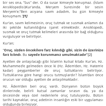
bir ses ona, “Sus” der. O da susar kimseyle konuşmaz. (İslam
Ansiklopedisi)Kur’anda, Meryem Suresinde bir sesin
Meryem’e;“Ben acıyana savm adadım, bu gün kimseyle
konuşmam
.”
[1]
Kur’an, savm kelimesinin, oruç tutmak ve susmak anlamın da
iki şekilde kullanıldığına işaret etmektedir. Ansiklopedi,
susmak ve oruç tutmak kelimeleri arasında bir bağ olduğunu
vurguluyor ve belirtiyor.
Kur’an;
“
Oruç, sizden öncekilere farz kılındığı gibi, sizin de üzerinize
farz kılındı
. Bu
sayede korunmanız umulmaktadır”
[2]
Ayetten de anlaşılacağı gibi İslam’ın kutsal kitabı Kur’an, Hz.
Muhammed’e gelmeden önce ki (Hz. Âdem’den, Hz. Hatem’e
kadar) peygamberler de oruç tuttuklarını belirtiyor.
Tuttuklarına göre hangi orucu tutmuşlardır? İslam’dan önce
orucun var olduğu ayetten de anlaşılmaktadır.
Hz. Âdem’den beri oruç vardı. Dünyanın bütün büyük
dinlerinde, belirli kutsal zamanlar sırasın da, ya da
öncesinde veya özel nedenlerle oruç tutuluyordu. Bütün
tarihi kaynaklar, oruç adetinin insanlığın eski bir uygulaması
olduğunda birleşiyor.