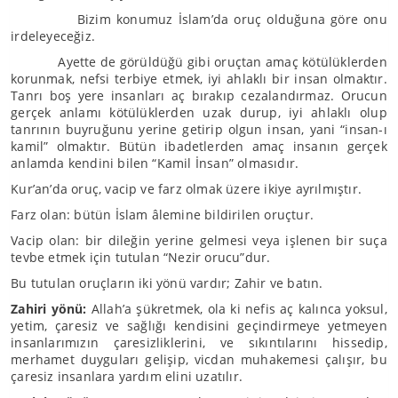
Bizim konumuz İslam’da oruç olduğuna göre onu
irdeleyeceğiz.
Ayette de görüldüğü gibi oruçtan amaç kötülüklerden
korunmak, nefsi terbiye etmek, iyi ahlaklı bir insan olmaktır.
Tanrı boş yere insanları aç bırakıp cezalandırmaz. Orucun
gerçek anlamı kötülüklerden uzak durup, iyi ahlaklı olup
tanrının buyruğunu yerine getirip olgun insan, yani “insan-ı
kamil” olmaktır. Bütün ibadetlerden amaç insanın gerçek
anlamda kendini bilen “Kamil İnsan” olmasıdır.
Kur’an’da oruç, vacip ve farz olmak üzere ikiye ayrılmıştır.
Farz olan: bütün İslam âlemine bildirilen oruçtur.
Vacip olan: bir dileğin yerine gelmesi veya işlenen bir suça
tevbe etmek için tutulan “Nezir orucu”dur.
Bu tutulan oruçların iki yönü vardır; Zahir ve batın.
Zahiri yönü:
Allah’a şükretmek, ola ki nefis aç kalınca yoksul,
yetim, çaresiz ve sağlığı kendisini geçindirmeye yetmeyen
insanlarımızın çaresizliklerini, ve sıkıntılarını hissedip,
merhamet duyguları gelişip, vicdan muhakemesi çalışır, bu
çaresiz insanlara yardım elini uzatılır.