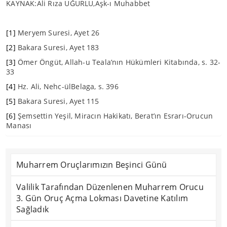
KAYNAK:Ali Rıza UĞURLU,Aşk-ı Muhabbet
[1]
Meryem Suresi, Ayet 26
[2]
Bakara Suresi, Ayet 183
[3]
Ömer Öngüt, Allah-u Teala’nın Hükümleri Kitabında, s. 32-
33
[4]
Hz. Ali, Nehc-ülBelaga, s. 396
[5]
Bakara Suresi, Ayet 115
[6]
Şemsettin Yeşil, Miracın Hakikatı, Berat’ın Esrarı-Orucun
Manası
Muharrem Oruçlarımızın Beşinci Günü
Valilik Tarafından Düzenlenen Muharrem Orucu
3. Gün Oruç Açma Lokması Davetine Katılım
Sağladık