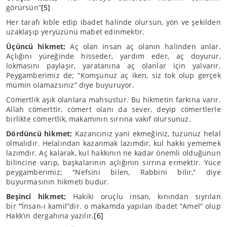
görürsün”
[5]
Her tarafı kıble edip ibadet halinde olursun, yön ve şekilden
uzaklaşıp yeryüzünü mabet edinmektir.
Üçüncü hikmet;
Aç olan insan aç olanın halinden anlar.
Açlığını yüreğinde hisseder, yardım eder, aç doyurur,
lokmasını paylaşır, yaratanına aç olanlar için yalvarır.
Peygamberimiz de; “Komşunuz aç iken, siz tok olup gerçek
mümin olamazsınız” diye buyuruyor.
Cömertlik aşık olanlara mahsustur. Bu hikmetin farkına varır.
Allah cömerttir, cömert olanı da sever, deyip cömertlerle
birlikte cömertlik, makamının sırrına vakıf olursunuz.
Dördüncü hikmet;
Kazancınız yani ekmeğiniz, tuzunuz helal
olmalıdır. Helalından kazanmak lazımdır, kul hakkı yememek
lazımdır. Aç kalarak, kul hakkının ne kadar önemli olduğunun
bilincine varıp, başkalarının açlığının sırrına ermektir. Yüce
peygamberimiz; “Nefsini bilen, Rabbini bilir,” diye
buyurmasının hikmeti budur.
Beşinci hikmet;
Hakiki oruçlu insan, kınından sıyrılan
bir
“
İnsan-ı kamil”dir. o makamda yapılan ibadet “Amel” olup
Hakk’ın dergahına yazılır
.
[6]