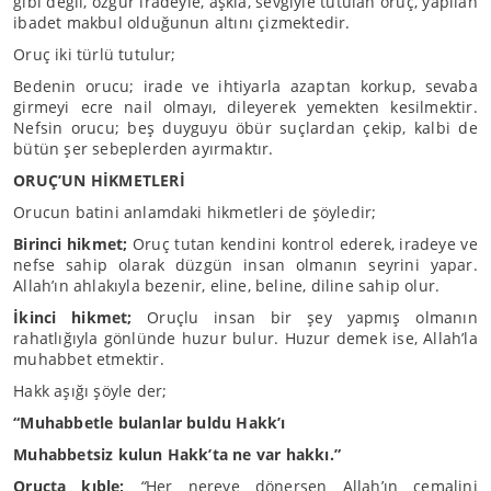
gibi değil, özgür iradeyle, aşkla, sevgiyle tutulan oruç, yapılan
ibadet makbul olduğunun altını çizmektedir.
Oruç iki türlü tutulur;
Bedenin orucu; irade ve ihtiyarla azaptan korkup, sevaba
girmeyi ecre nail olmayı, dileyerek yemekten kesilmektir.
Nefsin orucu; beş duyguyu öbür suçlardan çekip, kalbi de
bütün şer sebeplerden ayırmaktır.
ORUÇ’UN HİKMETLERİ
Orucun batini anlamdaki hikmetleri de şöyledir;
Birinci hikmet;
Oruç tutan kendini kontrol ederek, iradeye ve
nefse sahip olarak düzgün insan olmanın seyrini yapar.
Allah’ın ahlakıyla bezenir, eline, beline, diline sahip olur.
İkinci hikmet;
Oruçlu insan bir şey yapmış olmanın
rahatlığıyla gönlünde huzur bulur. Huzur demek ise, Allah’la
muhabbet etmektir.
Hakk aşığı şöyle der;
“Muhabbetle bulanlar buldu Hakk’ı
Muhabbetsiz kulun Hakk’ta ne var hakkı.”
Oruçta kıble;
“
Her nereye dönersen Allah’ın cemalini