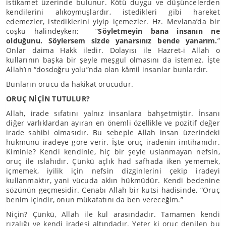
istikamet üzerinde bulunur. Kötü duygu ve düşüncelerden
kendilerini alıkoymuşlardır, istedikleri gibi hareket
edemezler, istediklerini yiyip içemezler. Hz. Mevlana’da bir
coşku halindeyken; “
Söyletmeyin bana insanın ne
olduğunu. Söylersem sizde yanarsınız bende yanarım.
”
Onlar daima Hakk iledir. Dolayısı ile Hazret-i Allah o
kullarının başka bir şeyle meşgul olmasını da istemez. İşte
Allah’ın “dosdoğru yolu”nda olan kâmil insanlar bunlardır.
Bunların orucu da hakikat orucudur.
ORUÇ NİÇİN TUTULUR?
Allah, irade sıfatını yalnız insanlara bahşetmiştir. İnsanı
diğer varlıklardan ayıran en önemli özellikle ve pozitif değer
irade sahibi olmasıdır. Bu sebeple Allah insan üzerindeki
hükmünü iradeye göre verir. İşte oruç iradenin imtihanıdır.
Kiminle? Kendi kendinle, hiç bir şeyle uslanmayan nefsin,
oruç ile ıslahıdır. Çünkü açlık had safhada iken yememek,
içmemek, iyilik için nefsin dizginlerini çekip iradeyi
kullanmaktır, yani vücuda aklın hükmüdür. Kendi bedenine
sözünün geçmesidir. Cenabı Allah bir kutsi hadisinde, “Oruç
benim içindir, onun mükafatını da ben vereceğim.”
Niçin? Çünkü, Allah ile kul arasındadır. Tamamen kendi
rızalığı ve kendi iradesi altındadır. Yeter ki oruç denilen bu