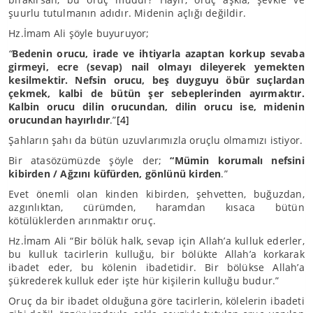
şuurlu tutulmanın adıdır. Midenin açlığı değildir.
Hz.İmam Ali şöyle buyuruyor;
“
Bedenin orucu, irade ve ihtiyarla azaptan korkup sevaba
girmeyi, ecre (sevap) nail olmayı dileyerek yemekten
kesilmektir. Nefsin orucu, beş duyguyu öbür suçlardan
çekmek, kalbi de bütün şer sebeplerinden ayırmaktır.
Kalbin orucu dilin orucundan, dilin orucu ise, midenin
orucundan hayırlıdır
.”
[4]
Şahların şahı da bütün uzuvlarımızla oruçlu olmamızı istiyor.
Bir atasözümüzde şöyle der;
“Mümin korumalı nefsini
kibirden / Ağzını küfürden, gönlünü kirden
.”
Evet önemli olan kinden kibirden, şehvetten, buğuzdan,
azgınlıktan, cürümden, haramdan kısaca bütün
kötülüklerden arınmaktır oruç.
Hz.İmam Ali “Bir bölük halk, sevap için Allah’a kulluk ederler,
bu kulluk tacirlerin kulluğu, bir bölükte Allah’a korkarak
ibadet eder, bu kölenin ibadetidir. Bir bölükse Allah’a
şükrederek kulluk eder işte hür kişilerin kulluğu budur.”
Oruç da bir ibadet olduğuna göre tacirlerin, kölelerin ibadeti