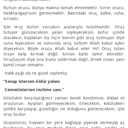
Ruhun orucu, dünya malına tamah etmemektir. Sırrın orucu,
Hakk’tangayrisini görmemektir. Batındaki oruç, kalbe, ruha,
sırradır.
İşte oruç bütün vücudun azalarıyla tutulmalıdır. Oruç
tutuyor görüneceksin yalan söyleyeceksin, küfür içinde
olacaksın, başkaları da niçin benim gibi oruç tutmuyor diye
cana kıyacaksın ve sonunda oruç tuttum Allah kabul eyler
diyeceksin. Böyle orucu Allah kabul eder mi? Oruç tutan
insan kalp kırmak değil, kırılan kalbi tamir etmektir.
Oruçluyum diye ona buna saldırmak değil, örnek insan, yani
kamil insan olmaktır.
Hakk aşığı da ne güzel söylemiş;
“Sevap istersen öldür yalanı
Cennetistersen incitme canı.”
Kötülükle karşılaştığımız zaman kendi kendimize, dikkat et
oruçlusun. Ayıpları görmeyeceksin, örteceksin, kötülükleri
iyilikle karşılayıp, güzelliğin ne olduğunu göstereceksin, işte
oruç budur.
Düşününüz, hayvanı bir yere bağlayıp yiyecek vermeyip aç
bırakırsan, bu oruç mudur? Hayır, oruç aşkla, şevkle ve