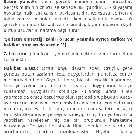
Batini yönü:
Bu yönü, gerçek müminin daimi orucudur.
Gerçek müminin orucu ise senede 365 gündür. O kişi yaşamı
boyunca halk için çalışır, paylaşımcıdır. Komşusu aç iken o
tok gezemez. İnsanlar sefalette iken o saltanatta olamaz. O
gerçek mümindir ki, sadece nefsini değil, yani midesini değil,
bütün uzuvlarını harama bağlı tutar.
“
Şeriatın emrettiği zahiri orucun yanında ayrıca tarikat ve
hakikat oruçları da vardır”
[3]
Zahiri oruç
: gündüzleri yemekten içmekten ve mukarenetten
kesilmektir.
Hakikat orucu:
Ömür boyu devam eder. Oruçlu, gece
gündüz bütün azalarını kötü duygulardan muhafaza etmek
mecburiyetindedir. Gıybet etmez, hiç bir fenalık düşünmez,
kimseye zulmetmez, dövmez, sövmez, duygularını kötüye
kullanmaz. Duygularını kötülüğe kullandığı anda, fiilen
yapmasa da orucu bozulmuş olur. İşte asıl oruç budur. Ancak
asıl orucun manasına erememiş insanların tutmuş oldukları
nice oruçlular vardır ki, oruçlarından onlara sadece bir açlık
kalmıştır.Görünüşte yemeyip, içmeyip oruç tutuyorlar, ama
yaptıkları hareketler hiç de bir oruçlunun hareketine
benzemiyor.Dolayısı ile birçok iftar edenler de vardır ki
oruçludurlar, oruçları bozulmamıştır. Niyetleri daima