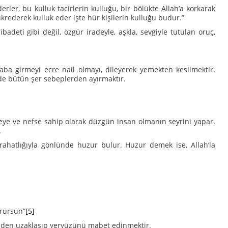
erler, bu kulluk tacirlerin kulluğu, bir bölükte Allah’a korkarak
ükrederek kulluk eder işte hür kişilerin kulluğu budur.”
badeti gibi değil, özgür iradeyle, aşkla, sevgiyle tutulan oruç,
aba girmeyi ecre nail olmayı, dileyerek yemekten kesilmektir.
de bütün şer sebeplerden ayırmaktır.
eye ve nefse sahip olarak düzgün insan olmanın seyrini yapar.
.
ahatlığıyla gönlünde huzur bulur. Huzur demek ise, Allah’la
örürsün”
[5]
kilden uzaklaşıp yeryüzünü mabet edinmektir.