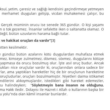
oksul, yetim, çaresiz ve sağlığı kendisini geçindirmeye yetmeyen
edip, merhamet duyguları gelişip, vicdan muhakemesi çalışır, bu
 Gerçek müminin orucu ise senede 365 gündür. O kişi yaşamı
en o tok gezemez. İnsanlar sefalette iken o saltanatta olamaz. O
değil, bütün uzuvlarını harama bağlı tutar.
 ve hakikat oruçları da vardır”
[3]
tten kesilmektir.
 gündüz bütün azalarını kötü duygulardan muhafaza etmek
ünmez, kimseye zulmetmez, dövmez, sövmez, duygularını kötüye
n yapmasa da orucu bozulmuş olur. İşte asıl oruç budur. Ancak
ları nice oruçlular vardır ki, oruçlarından onlara sadece bir
rlar, ama yaptıkları hareketler hiç de bir oruçlunun hareketine
i oruçludurlar, oruçları bozulmamıştır. Niyetleri daima istikamet
lerini alıkoymuşlardır, istedikleri gibi hareket edemezler,
oşku halindeyken; “
Söyletmeyin bana insanın ne olduğunu.
ma Hakk iledir. Dolayısı ile Hazret-i Allah o kullarının başka bir
ru yolu”nda olan kâmil insanlar bunlardır.