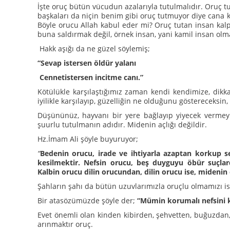
İşte oruç bütün vücudun azalarıyla tutulmalıdır. Oruç t
başkaları da niçin benim gibi oruç tutmuyor diye cana 
Böyle orucu Allah kabul eder mi? Oruç tutan insan kalp
buna saldırmak değil, örnek insan, yani kamil insan olma
Hakk aşığı da ne güzel söylemiş;
“Sevap istersen öldür yalanı
Cennetistersen incitme canı.”
Kötülükle karşılaştığımız zaman kendi kendimize, dikka
iyilikle karşılayıp, güzelliğin ne olduğunu göstereceksin,
Düşününüz, hayvanı bir yere bağlayıp yiyecek vermeyi
şuurlu tutulmanın adıdır. Midenin açlığı değildir.
Hz.İmam Ali şöyle buyuruyor;
“
Bedenin orucu, irade ve ihtiyarla azaptan korkup s
kesilmektir. Nefsin orucu, beş duyguyu öbür suçla
Kalbin orucu dilin orucundan, dilin orucu ise, midenin
Şahların şahı da bütün uzuvlarımızla oruçlu olmamızı is
Bir atasözümüzde şöyle der;
“Mümin korumalı nefsini k
Evet önemli olan kinden kibirden, şehvetten, buğuzdan
arınmaktır oruç.