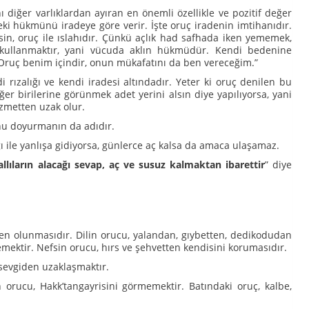
nı diğer varlıklardan ayıran en önemli özellikle ve pozitif değer
eki hükmünü iradeye göre verir. İşte oruç iradenin imtihanıdır.
in, oruç ile ıslahıdır. Çünkü açlık had safhada iken yememek,
yi kullanmaktır, yani vücuda aklın hükmüdür. Kendi bedenine
“Oruç benim içindir, onun mükafatını da ben vereceğim.”
 rızalığı ve kendi iradesi altındadır. Yeter ki oruç denilen bu
er birilerine görünmek adet yerini alsın diye yapılıyorsa, yani
zmetten uzak olur.
onu doyurmanın da adıdır.
yağı ile yanlışa gidiyorsa, günlerce aç kalsa da amaca ulaşamaz.
allıların alacağı sevap, aç ve susuz kalmaktan ibarettir
” diye
en olunmasıdır. Dilin orucu, yalandan, gıybetten, dedikodudan
emektir. Nefsin orucu, hırs ve şehvetten kendisini korumasıdır.
sevgiden uzaklaşmaktır.
rucu, Hakk’tangayrisini görmemektir. Batındaki oruç, kalbe,