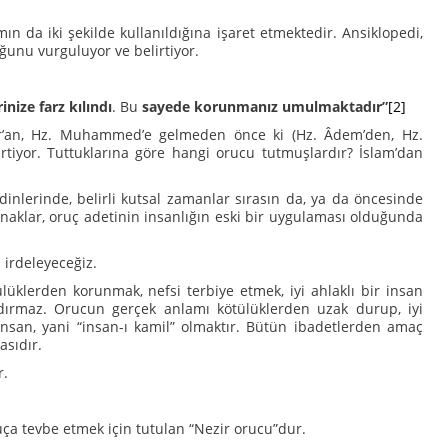
n da iki şekilde kullanıldığına işaret etmektedir. Ansiklopedi,
ğunu vurguluyor ve belirtiyor.
inize farz kılındı
. Bu
sayede korunmanız umulmaktadır”
[2]
 Kur’an, Hz. Muhammed’e gelmeden önce ki (Hz. Âdem’den, Hz.
rtiyor. Tuttuklarına göre hangi orucu tutmuşlardır? İslam’dan
nlerinde, belirli kutsal zamanlar sırasın da, ya da öncesinde
ynaklar, oruç adetinin insanlığın eski bir uygulaması olduğunda
rdeleyeceğiz.
den korunmak, nefsi terbiye etmek, iyi ahlaklı bir insan
ndırmaz. Orucun gerçek anlamı kötülüklerden uzak durup, iyi
insan, yani “insan-ı kamil” olmaktır. Bütün ibadetlerden amaç
asıdır.
r.
suça tevbe etmek için tutulan “Nezir orucu”dur.