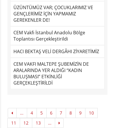
ÜZÜNTÜMÜZ VAR; ÇOCUKLARIMIZ VE
GENÇLERİMİZ İÇİN YAPMAMIZ
GEREKENLER DE!
CEM Vakfı İstanbul Anadolu Bölge
Toplantısı Gerçekleştirildi
HACI BEKTAŞ VELİ DERGÂHI ZİYARETİMİZ
CEM VAKFI MALTEPE ŞUBEMİZİN DE
ARALARINDA YER ALDIĞI “KADIN
BULUŞMASI” ETKİNLİĞİ
GERÇEKLEŞTİRİLDİ
...
4
5
6
7
8
9
10
11
12
13
...