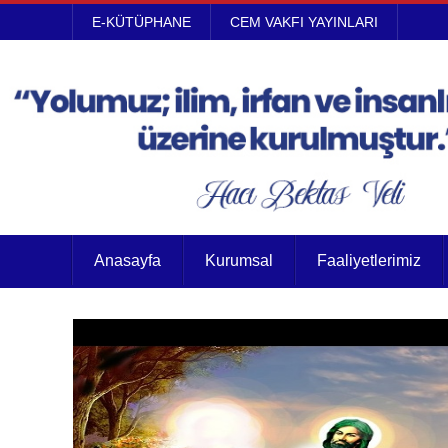
E-KÜTÜPHANE
CEM VAKFI YAYINLARI
Anasayfa
Kurumsal
Faaliyetlerimiz