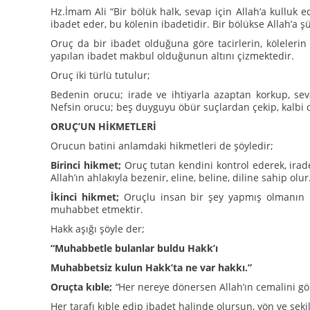
Hz.İmam Ali “Bir bölük halk, sevap için Allah’a kulluk ed
ibadet eder, bu kölenin ibadetidir. Bir bölükse Allah’a ş
Oruç da bir ibadet olduğuna göre tacirlerin, kölelerin i
yapılan ibadet makbul olduğunun altını çizmektedir.
Oruç iki türlü tutulur;
Bedenin orucu; irade ve ihtiyarla azaptan korkup, sev
Nefsin orucu; beş duyguyu öbür suçlardan çekip, kalbi 
ORUÇ’UN HİKMETLERİ
Orucun batini anlamdaki hikmetleri de şöyledir;
Birinci hikmet;
Oruç tutan kendini kontrol ederek, irad
Allah’ın ahlakıyla bezenir, eline, beline, diline sahip olur
İkinci hikmet;
Oruçlu insan bir şey yapmış olmanın r
muhabbet etmektir.
Hakk aşığı şöyle der;
“Muhabbetle bulanlar buldu Hakk’ı
Muhabbetsiz kulun Hakk’ta ne var hakkı.”
Oruçta kıble;
“
Her nereye dönersen Allah’ın cemalini g
Her tarafı kıble edip ibadet halinde olursun, yön ve şe