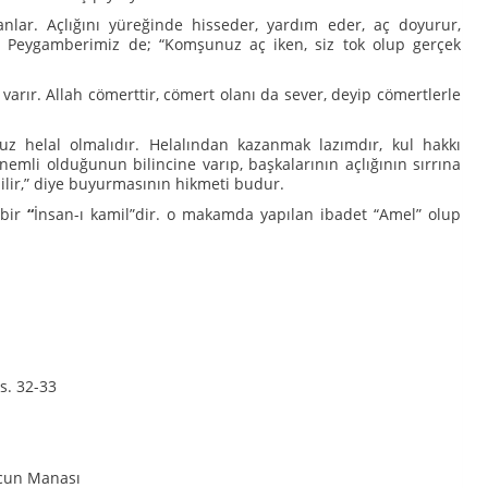
nlar. Açlığını yüreğinde hisseder, yardım eder, aç doyurur,
ır. Peygamberimiz de; “Komşunuz aç iken, siz tok olup gerçek
varır. Allah cömerttir, cömert olanı da sever, deyip cömertlerle
z helal olmalıdır. Helalından kazanmak lazımdır, kul hakkı
emli olduğunun bilincine varıp, başkalarının açlığının sırrına
ilir,” diye buyurmasının hikmeti budur.
 bir
“
İnsan-ı kamil”dir. o makamda yapılan ibadet “Amel” olup
s. 32-33
ucun Manası