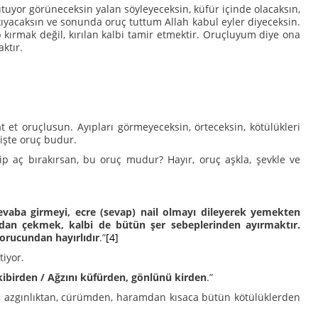
utuyor görüneceksin yalan söyleyeceksin, küfür içinde olacaksın,
kıyacaksın ve sonunda oruç tuttum Allah kabul eyler diyeceksin.
 kırmak değil, kırılan kalbi tamir etmektir. Oruçluyum diye ona
ktır.
t et oruçlusun. Ayıpları görmeyeceksin, örteceksin, kötülükleri
 işte oruç budur.
p aç bırakırsan, bu oruç mudur? Hayır, oruç aşkla, şevkle ve
evaba girmeyi, ecre (sevap) nail olmayı dileyerek yemekten
rdan çekmek, kalbi de bütün şer sebeplerinden ayırmaktır.
 orucundan hayırlıdır
.”
[4]
tiyor.
ibirden / Ağzını küfürden, gönlünü kirden
.”
, azgınlıktan, cürümden, haramdan kısaca bütün kötülüklerden