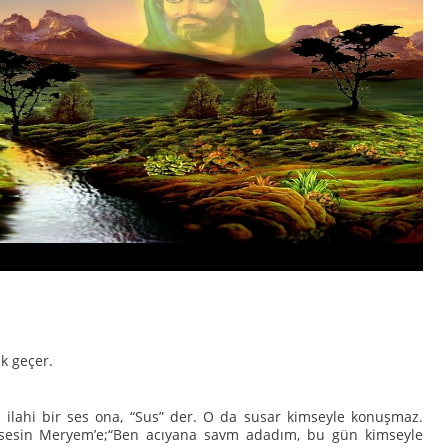
k geçer.
ilahi bir ses ona, “Sus” der. O da susar kimseyle konuşmaz.
r sesin Meryem’e;“Ben acıyana savm adadım, bu gün kimseyle