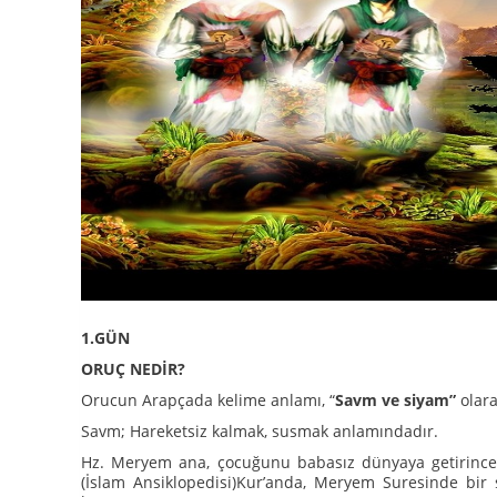
1.GÜN
ORUÇ NEDİR?
Orucun Arapçada kelime anlamı, “
Savm ve siyam”
olara
Savm; Hareketsiz kalmak, susmak anlamındadır.
Hz. Meryem ana, çocuğunu babasız dünyaya getirince 
(İslam Ansiklopedisi)Kur’anda, Meryem Suresinde bi