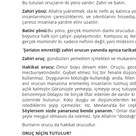
Bu tutulan oruçların iki yönü vardır; Zahir ve batın.
Zahiri yönü:
Allah’a şükretmek, ola ki nefis aç kalınca y
insanlarımızın çaresizliklerini, ve sıkıntılarını hiss
çaresiz insanlara yardım elini uzatılır.
Batini yönü:
Bu yönü, gerçek müminin daimi orucudur.
boyunca halk için çalışır, paylaşımcıdır. Komşusu aç ik
gerçek mümindir ki, sadece nefsini değil, yani midesini 
“
Şeriatın emrettiği zahiri orucun yanında ayrıca tarikat
Zahiri oruç
: gündüzleri yemekten içmekten ve mukarene
Hakikat orucu:
Ömür boyu devam eder. Oruçlu, gece
mecburiyetindedir. Gıybet etmez, hiç bir fenalık düş
kullanmaz. Duygularını kötülüğe kullandığı anda, fiile
asıl orucun manasına erememiş insanların tutmuş olduk
açlık kalmıştır.Görünüşte yemeyip, içmeyip oruç tutuyo
benzemiyor.Dolayısı ile birçok iftar edenler de vardır k
üzerinde bulunur. Kötü duygu ve düşüncelerden kendi
istediklerini yiyip içemezler. Hz. Mevlana’da bir c
Söylersem sizde yanarsınız bende yanarım.
” Onlar dai
şeyle meşgul olmasını da istemez. İşte Allah’ın “dosdoğ
Bunların orucu da hakikat orucudur.
ORUÇ NİÇİN TUTULUR?