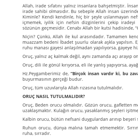
Allah, irade sıfatını yalnız insanlara bahşetmiştir. İnsa
irade sahibi olmasıdır. Bu sebeple Allah insan üzerind
Kiminle? Kendi kendinle, hiç bir şeyle uslanmayan nefs
içmemek, iyilik için nefsin dizginlerini çekip irade
sözünün geçmesidir. Cenabı Allah bir kutsi hadisinde, 
Niçin? Çünkü, Allah ile kul arasındadır. Tamamen kendi
muazzam bedeni İbadet şuurlu olarak aşkla yapılsın. Eğ
ruhu manası gayesi anlaşılmadan yapılıyorsa, gayeye hi
Oruç, yalnız aç kalmak değil, aynı zamanda açı arayıp 
Oruç, dili ile gönül kırıyorsa, eli ile yanlış yapıyorsa, a
Hz.Peygamberimiz de,
“Birçok insan vardır ki, bu zav
buyurmasının gerçeği budur.
Oruç, tüm uzuvlarıyla Allah rızasına tutulmalıdır.
ORUÇ NASIL TUTULMALIDIR?
Oruç, Beden orucu olmalıdır. Gözün orucu, gafletten m
uzaklaşmaktır. Kulağın orucu, yasaklanmış şeyleri işitm
Kalbin orucu, bütün nefsani duygulardan arınıp beşeri 
Ruhun orucu, dünya malına tamah etmemektir. Sırrın o
ruha, sırradır.