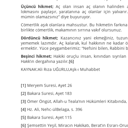
Üçüncü hikmet;
Aç olan insan aç olanın halinden a
lokmasını paylaşır, yaratanına aç olanlar için yalvar
mümin olamazsınız” diye buyuruyor.
Cömertlik aşık olanlara mahsustur. Bu hikmetin farkına 
birlikte cömertlik, makamının sırrına vakıf olursunuz.
Dördüncü hikmet;
Kazancınız yani ekmeğiniz, tuzunu
yememek lazımdır. Aç kalarak, kul hakkının ne kadar ön
ermektir. Yüce peygamberimiz; “Nefsini bilen, Rabbini b
Beşinci hikmet;
Hakiki oruçlu insan, kınından sıyrılan
Hakk’ın dergahına yazılır
.
[6]
KAYNAK:Ali Rıza UĞURLU,Aşk-ı Muhabbet
[1]
Meryem Suresi, Ayet 26
[2]
Bakara Suresi, Ayet 183
[3]
Ömer Öngüt, Allah-u Teala’nın Hükümleri Kitabında, 
[4]
Hz. Ali, Nehc-ülBelaga, s. 396
[5]
Bakara Suresi, Ayet 115
[6]
Şemsettin Yeşil, Miracın Hakikatı, Berat’ın Esrarı-Or