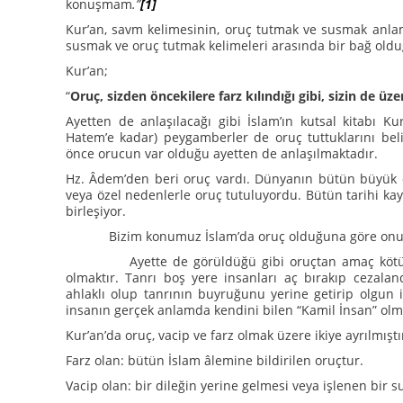
konuşmam
.”
[1]
Kur’an, savm kelimesinin, oruç tutmak ve susmak anlamı
susmak ve oruç tutmak kelimeleri arasında bir bağ oldu
Kur’an;
“
Oruç, sizden öncekilere farz kılındığı gibi, sizin de üzer
Ayetten de anlaşılacağı gibi İslam’ın kutsal kitabı
Hatem’e kadar) peygamberler de oruç tuttuklarını beli
önce orucun var olduğu ayetten de anlaşılmaktadır.
Hz. Âdem’den beri oruç vardı. Dünyanın bütün büyük di
veya özel nedenlerle oruç tutuluyordu. Bütün tarihi ka
birleşiyor.
Bizim konumuz İslam’da oruç olduğuna göre onu i
Ayette de görüldüğü gibi oruçtan amaç kötülükler
olmaktır. Tanrı boş yere insanları aç bırakıp cezala
ahlaklı olup tanrının buyruğunu yerine getirip olgun 
insanın gerçek anlamda kendini bilen “Kamil İnsan” olm
Kur’an’da oruç, vacip ve farz olmak üzere ikiye ayrılmıştı
Farz olan: bütün İslam âlemine bildirilen oruçtur.
Vacip olan: bir dileğin yerine gelmesi veya işlenen bir 